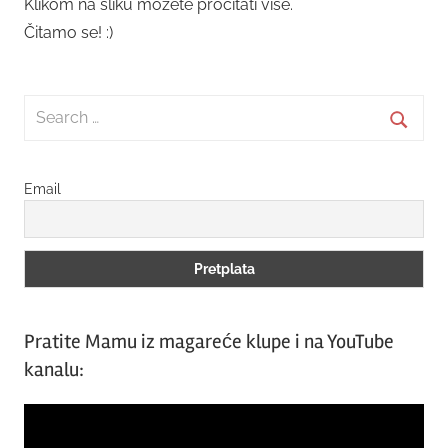
Klikom na sliku možete pročitati više.
Čitamo se! :)
Search
for:
Searc
Email
Pratite Mamu iz magareće klupe i na YouTube
kanalu:
Video
Player