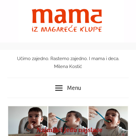
Skip
to
content
Učimo zajedno. Rastemo zajedno. I mama i deca.
Mama
Milena Kostić
iz
Menu
magareće
klupe