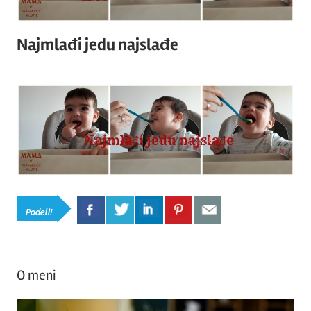
Najmlađi jedu najslađe
Podeli!
O meni