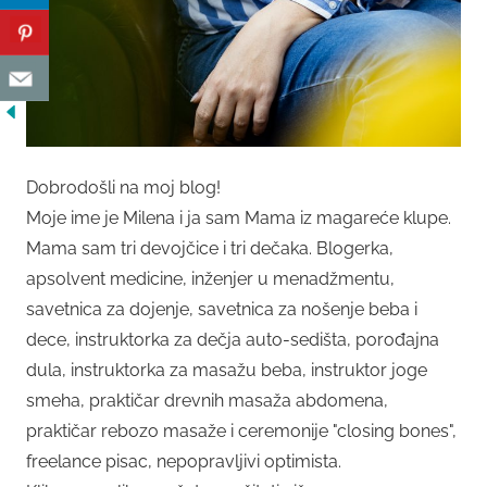
Dobrodošli na moj blog!
Moje ime je Milena i ja sam Mama iz magareće klupe.
Mama sam tri devojčice i tri dečaka. Blogerka,
apsolvent medicine, inženjer u menadžmentu,
savetnica za dojenje, savetnica za nošenje beba i
dece, instruktorka za dečja auto-sedišta, porođajna
dula, instruktorka za masažu beba, instruktor joge
smeha, praktičar drevnih masaža abdomena,
praktičar rebozo masaže i ceremonije "closing bones",
freelance pisac, nepopravljivi optimista.