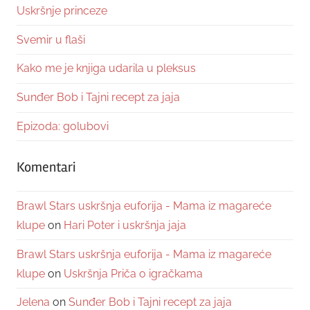
Uskršnje princeze
Svemir u flaši
Kako me je knjiga udarila u pleksus
Sunđer Bob i Tajni recept za jaja
Epizoda: golubovi
Komentari
Brawl Stars uskršnja euforija - Mama iz magareće
klupe
on
Hari Poter i uskršnja jaja
Brawl Stars uskršnja euforija - Mama iz magareće
klupe
on
Uskršnja Priča o igračkama
Jelena
on
Sunđer Bob i Tajni recept za jaja