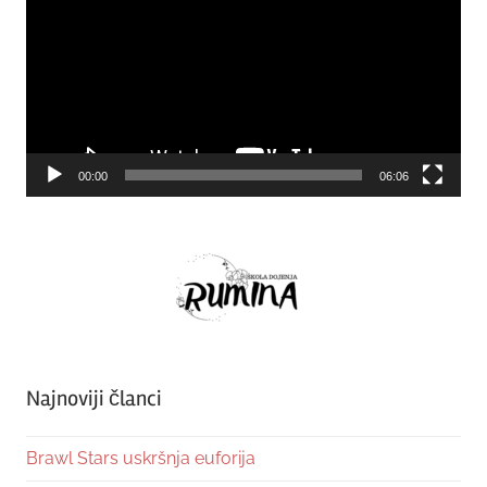
00:00
06:06
Najnoviji članci
Brawl Stars uskršnja euforija