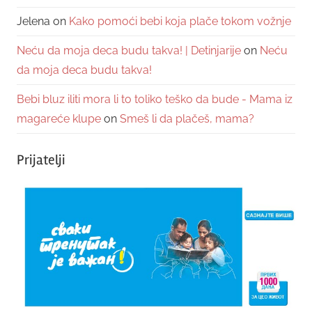
Jelena
on
Kako pomoći bebi koja plače tokom vožnje
Neću da moja deca budu takva! | Detinjarije
on
Neću
da moja deca budu takva!
Bebi bluz iliti mora li to toliko teško da bude - Mama iz
magareće klupe
on
Smeš li da plačeš, mama?
Prijatelji