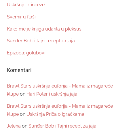
Uskršnje princeze
Svemir u flaši
Kako me je knjiga udarila u pleksus
Sunđer Bob i Tajni recept za jaja
Epizoda: golubovi
Komentari
Brawl Stars uskršnja euforija - Mama iz magareće
klupe
on
Hari Poter i uskršnja jaja
Brawl Stars uskršnja euforija - Mama iz magareće
klupe
on
Uskršnja Priča o igračkama
Jelena
on
Sunđer Bob i Tajni recept za jaja