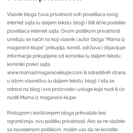
Vlasnik bloga čuva privatnost svih posetilaca ovog
internet sajta (u daljem tekstu: blog) i štiti lične podatke
posetilaca internet sajta. Ovom politikom privatnosti
uređuju se način na koji vlasnik i autor bloga “Mama iz
magareće klupe” prikuplja, koristi, održava i objavljuje
informacije prikupljene od korisnika (u daljem tekstu:
korisnik) preko sajta
www.mamaizmagareceklupe.com ili odredišnih strana
u istom vlasništvu (u daljem tekstu: blog). I ista se
odnosi na blog i sve proizvode i usluge koje nudi ili će
nuditi Mama iz magareće klupe.
Pristupom i korišćenjem bloga prihvatate bez
ograničenja, ovu politiku privatnosti. Ako se ne slažete
sa navedenom politikom, molim vas da ne koristite