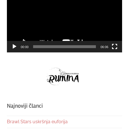
00:00
06:06
Najnoviji članci
Brawl Stars uskršnja euforija