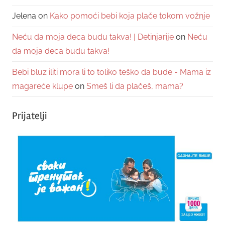
Jelena
on
Kako pomoći bebi koja plače tokom vožnje
Neću da moja deca budu takva! | Detinjarije
on
Neću
da moja deca budu takva!
Bebi bluz iliti mora li to toliko teško da bude - Mama iz
magareće klupe
on
Smeš li da plačeš, mama?
Prijatelji