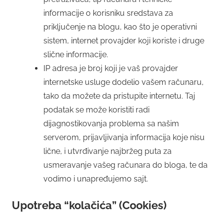
informacije o korisniku sredstava za
priključenje na blogu, kao što je operativni
sistem, internet provajder koji koriste i druge
slične informacije.
IP adresa je broj koji je vaš provajder
internetske usluge dodelio vašem računaru,
tako da možete da pristupite internetu. Taj
podatak se može koristiti radi
dijagnostikovanja problema sa našim
serverom, prijavljivanja informacija koje nisu
lične, i utvrđivanje najbržeg puta za
usmeravanje vašeg računara do bloga, te da
vodimo i unapređujemo sajt.
Upotreba “kolačića” (Cookies)