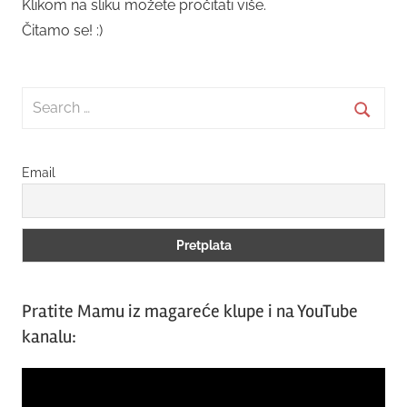
Klikom na sliku možete pročitati više.
Čitamo se! :)
Search
for:
Searc
Email
Pratite Mamu iz magareće klupe i na YouTube
kanalu:
Video
Player