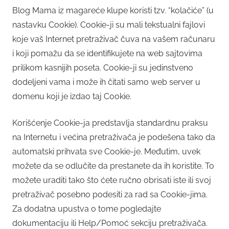
Blog Mama iz magareće klupe koristi tzv. “kolačiće” (u
nastavku Cookie). Cookie-ji su mali tekstualni fajlovi
koje vaš Internet pretraživač čuva na vašem računaru
i koji pomažu da se identifikujete na web sajtovima
prilikom kasnijih poseta. Cookie-ji su jedinstveno
dodeljeni vama i može ih čitati samo web server u
domenu koji je izdao taj Cookie.
Korišćenje Cookie-ja predstavlja standardnu praksu
na Internetu i većina pretraživača je podešena tako da
automatski prihvata sve Cookie-je. Međutim, uvek
možete da se odlučite da prestanete da ih koristite. To
možete uraditi tako što ćete ručno obrisati iste ili svoj
pretraživač posebno podesiti za rad sa Cookie-jima.
Za dodatna upustva o tome pogledajte
dokumentaciju ili Help/Pomoć sekciju pretraživača.