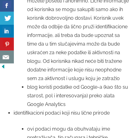
možete posetiti i anonimno. Lične informacije
od korisnika se mogu sakupiti samo ako ih
korisnik dobrovoljno dostavi. Korisnik uvek
može da odbije da lično pruži identifikacione
informacije, ali treba da bude upoznat sa
time da u tim slučajevima može da bude
uskraćen za neke podatke ili aktivnosti na
blogu. Od korisnika nikad neće biti tražene
dodatne informacije koje nisu neophodne
sem za aktivnost i uslugu koju je zatražio
blog koristi podatke od Google-a (kao što su
starost, pol i interesovanja) preko alata
Google Analytics
identifikacioni podaci koji nisu lične prirode
ovi podaci mogu da obuhvataju ime
pretraživača, tip računara i tehničke