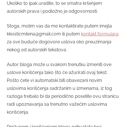
Ukoliko to ipak uradite, to se smatra kršenjem
autorskih prava i podložno je odgovornosti.
Stoga, molim vas da me kontaktirate putem imejla
kkosticmilena@gmail.com ili putem
kontakt formulara
za sve buduće dogovore uslova oko preuzimanja
nekog od autorskih tekstova.
Autor bloga može u svakom trenutku izmeniti ove
uslove korišćenja tako što će ažurirati ovaj tekst.
Pošto ćete vi automatski biti obavezani novim
uslovima korišćenja sadržanim u izmenama, iz tog
razloga trebalo bi da periodično posetite ovu stranicu
radi upoznavanja sa trenutno važećim uslovima
korišćenja.
Pristupom i korišćenjem bloga prihvatate bez