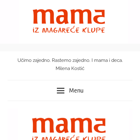
Skip
to
content
Učimo zajedno. Rastemo zajedno. I mama i deca.
Mama
Milena Kostić
iz
Menu
magareće
klupe