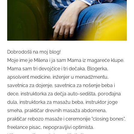
Dobrodošli na moj blog!
Moje ime je Milena i ja sam Mama iz magareće klupe.
Mama sam tri devojčice i tri dečaka. Blogerka,
apsolvent medicine, inženjer u menadžmentu,
savetnica za dojenje, savetnica za nošenje beba i
dece, instruktorka za dečja auto-sedišta, porođajna
dula, instruktorka za masažu beba, instruktor joge
smeha, praktičar drevnih masaža abdomena,
praktičar rebozo masaže i ceremonije "closing bones",
freelance pisac, nepopravljivi optimista.