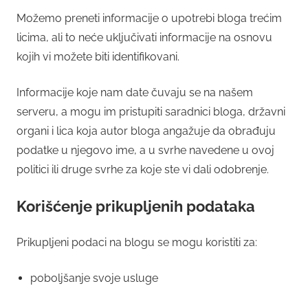
Možemo preneti informacije o upotrebi bloga trećim
licima, ali to neće uključivati informacije na osnovu
kojih vi možete biti identifikovani.
Informacije koje nam date čuvaju se na našem
serveru, a mogu im pristupiti saradnici bloga, državni
organi i lica koja autor bloga angažuje da obrađuju
podatke u njegovo ime, a u svrhe navedene u ovoj
politici ili druge svrhe za koje ste vi dali odobrenje.
Korišćenje prikupljenih podataka
Prikupljeni podaci na blogu se mogu koristiti za:
poboljšanje svoje usluge