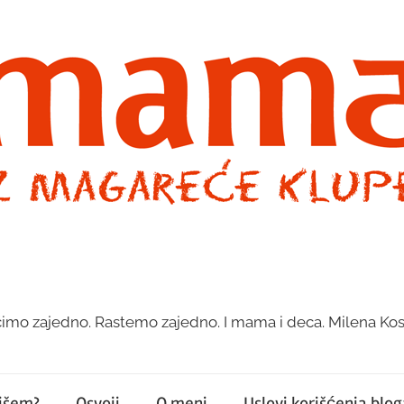
imo zajedno. Rastemo zajedno. I mama i deca. Milena Kos
pišem?
Osvoji
O meni
Uslovi korišćenja bloga