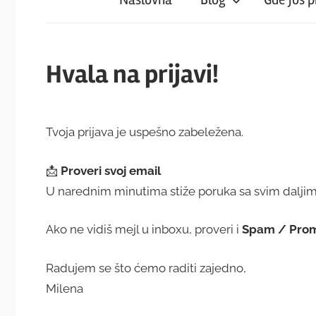
iz
magareće
Hvala na prijavi!
klupe
Tvoja prijava je uspešno zabeležena.
📩
Proveri svoj email
U narednim minutima stiže poruka sa svim daljim
Ako ne vidiš mejl u inboxu, proveri i
Spam / Prom
Radujem se što ćemo raditi zajedno,
Milena