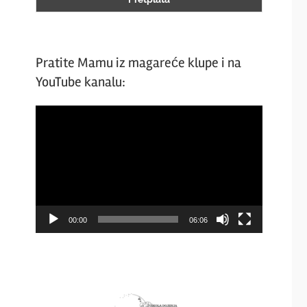
Pratite Mamu iz magareće klupe i na
YouTube kanalu:
Video
Player
00:00
06:06