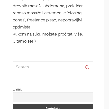
drevnih masaža abdomena, praktičar
rebozo masaže i ceremonije "closing
bones", freelance pisac, nepopravljivi
optimista.
Klikom na sliku možete pročitati više.
Čitamo se! :)
Search
for:
Search
Email