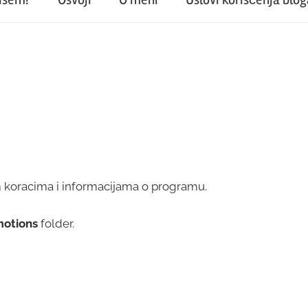
 koracima i informacijama o programu.
otions
folder.