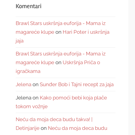
Komentari
Brawl Stars uskršnja euforija - Mama iz
magareće klupe
on
Hari Poter i uskršnja
jaja
Brawl Stars uskršnja euforija - Mama iz
magareće klupe
on
Uskršnja Priča o
igračkama
Jelena
on
Sunđer Bob i Tajni recept za jaja
Jelena
on
Kako pomoći bebi koja plače
tokom vožnje
Neću da moja deca budu takva! |
Detinjarije
on
Neću da moja deca budu