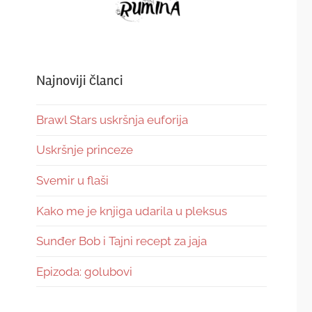
Najnoviji članci
Brawl Stars uskršnja euforija
Uskršnje princeze
Svemir u flaši
Kako me je knjiga udarila u pleksus
Sunđer Bob i Tajni recept za jaja
Epizoda: golubovi