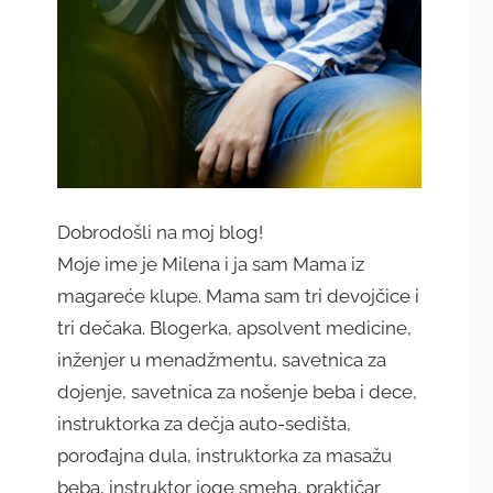
Dobrodošli na moj blog!
Moje ime je Milena i ja sam Mama iz
magareće klupe. Mama sam tri devojčice i
tri dečaka. Blogerka, apsolvent medicine,
inženjer u menadžmentu, savetnica za
dojenje, savetnica za nošenje beba i dece,
instruktorka za dečja auto-sedišta,
porođajna dula, instruktorka za masažu
beba, instruktor joge smeha, praktičar