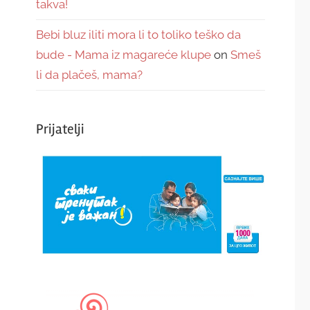
takva!
Bebi bluz iliti mora li to toliko teško da
bude - Mama iz magareće klupe
on
Smeš
li da plačeš, mama?
Prijatelji