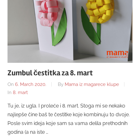
Zumbul čestitka za 8. mart
On
6. March 2020.
By
Mama iz magarece klupe
In
8. mart
Tu je, iz ugla. I proleće i 8. mart. Stoga mi se nekako
najlepše čine baš te čestitke koje kombinuju to dvoje.
Posle svim ideja koje sam sa vama delila prethodnih
godina (a na iste …