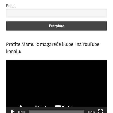
Email
Pratite Mamu iz magareće klupe i na YouTube
kanalu:
Video
Player
00:00
06:06