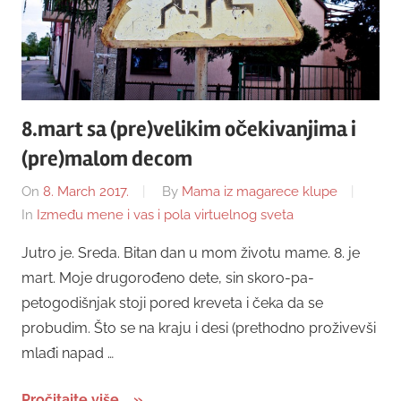
8.mart sa (pre)velikim očekivanjima i
(pre)malom decom
On
8. March 2017.
By
Mama iz magarece klupe
In
Između mene i vas i pola virtuelnog sveta
Jutro je. Sreda. Bitan dan u mom životu mame. 8. je
mart. Moje drugorođeno dete, sin skoro-pa-
petogodišnjak stoji pored kreveta i čeka da se
probudim. Što se na kraju i desi (prethodno proživevši
mlađi napad …
Pročitajte više...