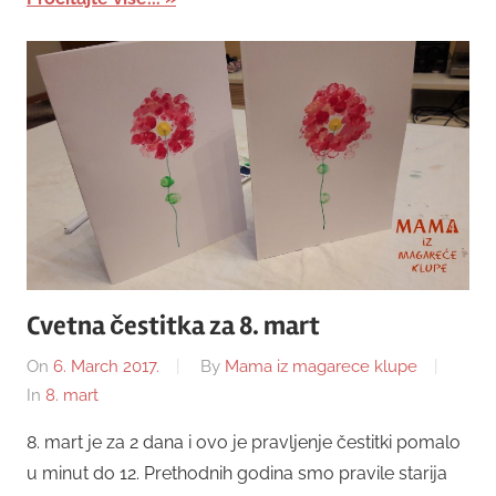
Cvetna čestitka za 8. mart
On
6. March 2017.
By
Mama iz magarece klupe
In
8. mart
8. mart je za 2 dana i ovo je pravljenje čestitki pomalo
u minut do 12. Prethodnih godina smo pravile starija