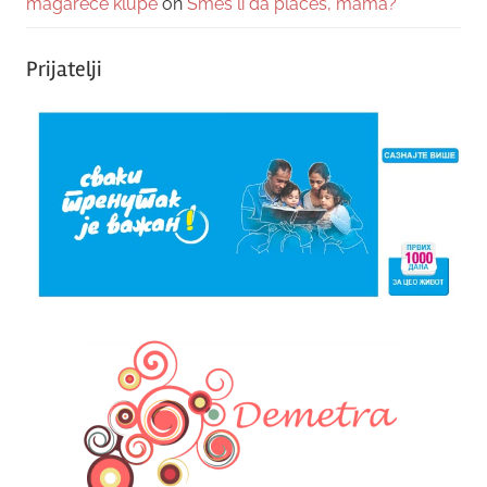
magareće klupe
on
Smeš li da plačeš, mama?
Prijatelji