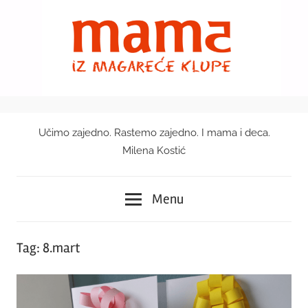
Skip
to
content
Učimo zajedno. Rastemo zajedno. I mama i deca.
Mama
Milena Kostić
iz
Menu
magareće
klupe
Tag:
8.mart