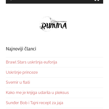
Najnoviji članci
Brawl Stars uskršnja euforija
Uskršnje princeze
Svemir u flaši
Kako me je knjiga udarila u pleksus
Sunđer Bob i Tajni recept za jaja