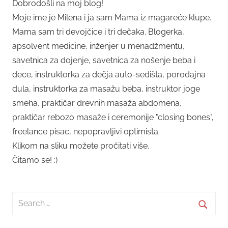
Dobrodošli na moj blog!
Moje ime je Milena i ja sam Mama iz magareće klupe.
Mama sam tri devojčice i tri dečaka. Blogerka,
apsolvent medicine, inženjer u menadžmentu,
savetnica za dojenje, savetnica za nošenje beba i
dece, instruktorka za dečja auto-sedišta, porođajna
dula, instruktorka za masažu beba, instruktor joge
smeha, praktičar drevnih masaža abdomena,
praktičar rebozo masaže i ceremonije "closing bones",
freelance pisac, nepopravljivi optimista.
Klikom na sliku možete pročitati više.
Čitamo se! :)
Search
for:
Searc