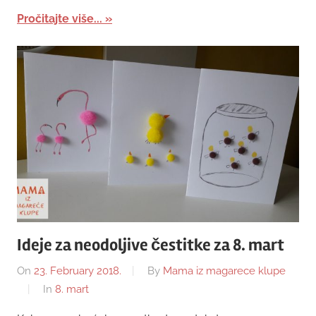
Pročitajte više...
Ideje za neodoljive čestitke za 8. mart
On
23. February 2018.
By
Mama iz magarece klupe
In
8. mart