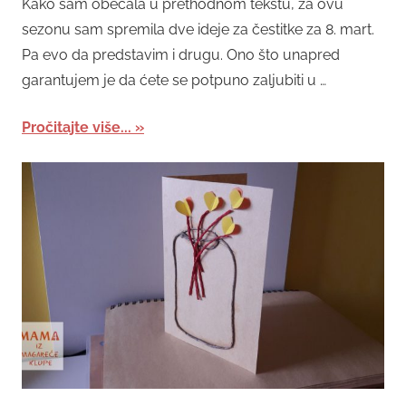
Kako sam obećala u prethodnom tekstu, za ovu
sezonu sam spremila dve ideje za čestitke za 8. mart.
Pa evo da predstavim i drugu. Ono što unapred
garantujem je da ćete se potpuno zaljubiti u …
Pročitajte više...