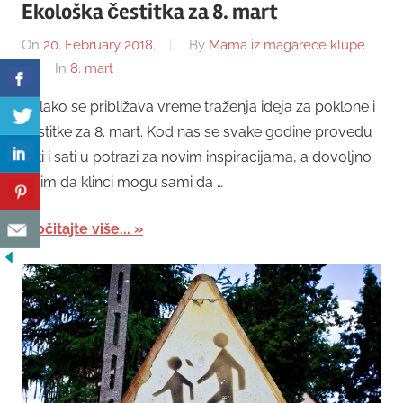
Ekološka čestitka za 8. mart
On
20. February 2018.
By
Mama iz magarece klupe
In
8. mart
Polako se približava vreme traženja ideja za poklone i
čestitke za 8. mart. Kod nas se svake godine provedu
sati i sati u potrazi za novim inspiracijama, a dovoljno
lakim da klinci mogu sami da …
Pročitajte više...