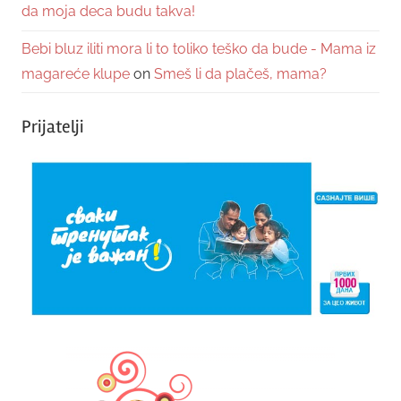
da moja deca budu takva!
Bebi bluz iliti mora li to toliko teško da bude - Mama iz
magareće klupe
on
Smeš li da plačeš, mama?
Prijatelji