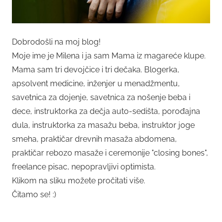
Dobrodošli na moj blog!
Moje ime je Milena i ja sam Mama iz magareće klupe.
Mama sam tri devojčice i tri dečaka. Blogerka,
apsolvent medicine, inženjer u menadžmentu,
savetnica za dojenje, savetnica za nošenje beba i
dece, instruktorka za dečja auto-sedišta, porođajna
dula, instruktorka za masažu beba, instruktor joge
smeha, praktičar drevnih masaža abdomena,
praktičar rebozo masaže i ceremonije "closing bones",
freelance pisac, nepopravljivi optimista.
Klikom na sliku možete pročitati više.
Čitamo se! :)