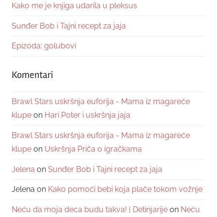
Kako me je knjiga udarila u pleksus
Sunđer Bob i Tajni recept za jaja
Epizoda: golubovi
Komentari
Brawl Stars uskršnja euforija - Mama iz magareće
klupe
on
Hari Poter i uskršnja jaja
Brawl Stars uskršnja euforija - Mama iz magareće
klupe
on
Uskršnja Priča o igračkama
Jelena
on
Sunđer Bob i Tajni recept za jaja
Jelena
on
Kako pomoći bebi koja plače tokom vožnje
Neću da moja deca budu takva! | Detinjarije
on
Neću