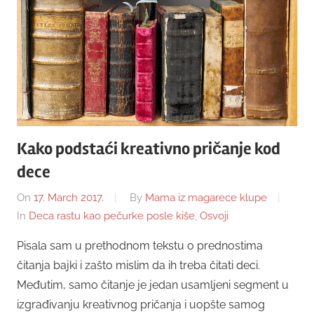
Kako podstaći kreativno pričanje kod
dece
On
17. March 2017.
By
Mama iz magarece klupe
In
Deca rastu kao pečurke posle kiše
,
Osvoji
Pisala sam u prethodnom tekstu o prednostima
čitanja bajki i zašto mislim da ih treba čitati deci.
Međutim, samo čitanje je jedan usamljeni segment u
izgrađivanju kreativnog pričanja i uopšte samog