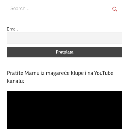
Search
for:
Searc
Email
Pratite Mamu iz magareće klupe i na YouTube
kanalu:
Video
Player