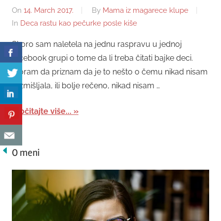
On
14. March 2017.
By
Mama iz magarece klupe
In
Deca rastu kao pečurke posle kiše
Skoro sam naletela na jednu raspravu u jednoj
facebook grupi o tome da li treba čitati bajke deci.
Moram da priznam da je to nešto o čemu nikad nisam
razmišljala, ili bolje rečeno, nikad nisam …
Pročitajte više...
O meni