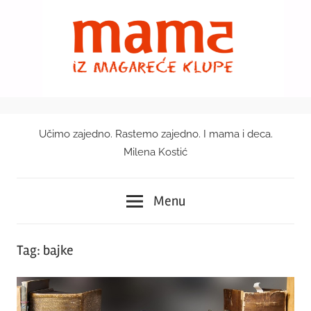
Skip
to
content
Učimo zajedno. Rastemo zajedno. I mama i deca.
Mama
Milena Kostić
iz
Menu
magareće
klupe
Tag:
bajke