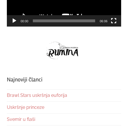
00:00
06:06
Najnoviji članci
Brawl Stars uskršnja euforija
Uskršnje princeze
Svemir u flaši