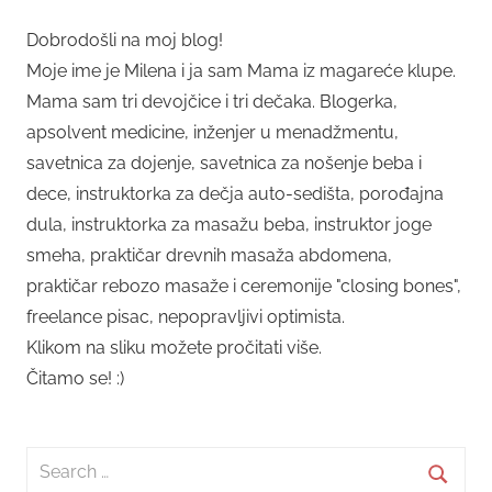
Dobrodošli na moj blog!
Moje ime je Milena i ja sam Mama iz magareće klupe.
Mama sam tri devojčice i tri dečaka. Blogerka,
apsolvent medicine, inženjer u menadžmentu,
savetnica za dojenje, savetnica za nošenje beba i
dece, instruktorka za dečja auto-sedišta, porođajna
dula, instruktorka za masažu beba, instruktor joge
smeha, praktičar drevnih masaža abdomena,
praktičar rebozo masaže i ceremonije "closing bones",
freelance pisac, nepopravljivi optimista.
Klikom na sliku možete pročitati više.
Čitamo se! :)
Search
for: