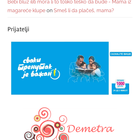
Bebi bluz iliti mora li to toliko teško da bude - Mama iz
magareće klupe
on
Smeš li da plačeš, mama?
Prijatelji