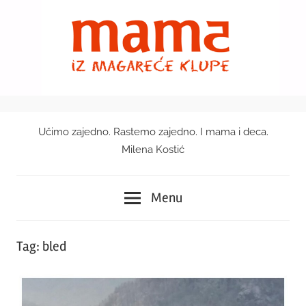
Skip
to
content
Učimo zajedno. Rastemo zajedno. I mama i deca.
Mama
Milena Kostić
iz
Menu
magareće
klupe
Tag:
bled