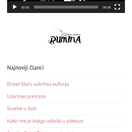
00:00
06:06
Najnoviji članci
Brawl Stars uskršnja euforija
Uskršnje princeze
Svemir u flaši
Kako me je knjiga udarila u pleksus