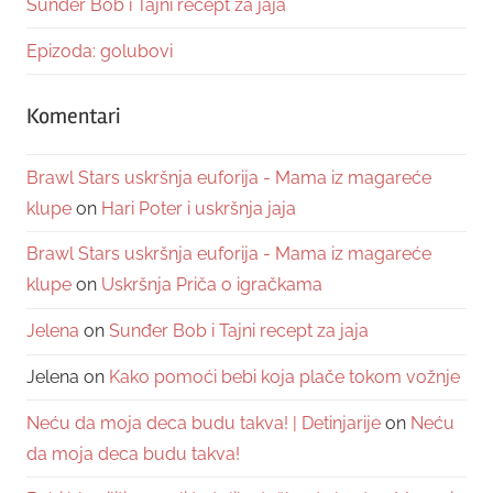
Sunđer Bob i Tajni recept za jaja
Epizoda: golubovi
Komentari
Brawl Stars uskršnja euforija - Mama iz magareće
klupe
on
Hari Poter i uskršnja jaja
Brawl Stars uskršnja euforija - Mama iz magareće
klupe
on
Uskršnja Priča o igračkama
Jelena
on
Sunđer Bob i Tajni recept za jaja
Jelena
on
Kako pomoći bebi koja plače tokom vožnje
Neću da moja deca budu takva! | Detinjarije
on
Neću
da moja deca budu takva!