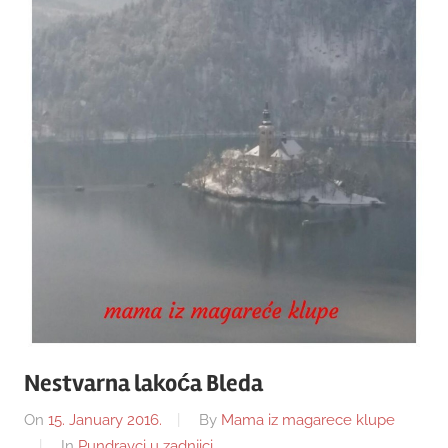
Nestvarna lakoća Bleda
On
15. January 2016.
By
Mama iz magarece klupe
In
Pundravci u zadnjici