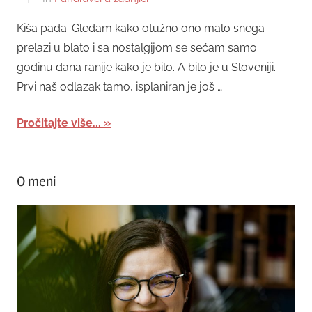
Kiša pada. Gledam kako otužno ono malo snega
prelazi u blato i sa nostalgijom se sećam samo
godinu dana ranije kako je bilo. A bilo je u Sloveniji.
Prvi naš odlazak tamo, isplaniran je još …
Pročitajte više...
O meni