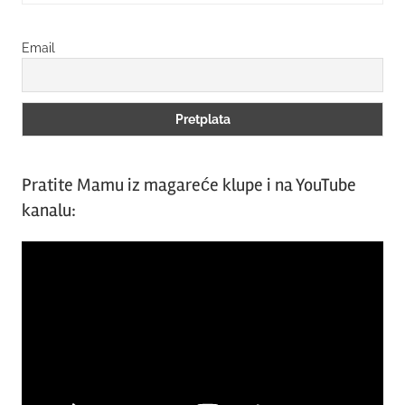
Searc
Email
Pratite Mamu iz magareće klupe i na YouTube
kanalu:
Video
Player