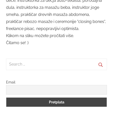
dece, instruktorka za dečja auto-sedišta, porođajna
dula, instruktorka za masažu beba, instruktor joge
smeha, praktičar drevnih masaža abdomena,
praktičar rebozo masaže i ceremonije "closing bones",
freelance pisac, nepopravljivi optimista.
Klikom na sliku možete pročitati više.
Čitamo se! :)
Search
for:
Searc
Email