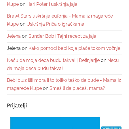
klupe
on
Hari Poter i uskršnja jaja
Brawl Stars uskršnja euforija - Mama iz magareće
klupe
on
Uskršnja Priča o igračkama
Jelena
on
Sunđer Bob i Tajni recept za jaja
Jelena
on
Kako pomoći bebi koja plače tokom vožnje
Neću da moja deca budu takva! | Detinjarije
on
Neću
da moja deca budu takva!
Bebi bluz iliti mora li to toliko teško da bude - Mama iz
magareće klupe
on
Smeš li da plačeš, mama?
Prijatelji