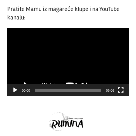
Pratite Mamu iz magareće klupe i na YouTube
kanalu:
Video
Player
00:00
06:06