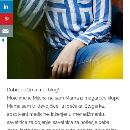
Dobrodošli na moj blog!
Moje ime je Milena i ja sam Mama iz magareće klupe.
Mama sam tri devojčice i tri dečaka. Blogerka,
apsolvent medicine, inženjer u menadžmentu,
savetnica za dojenje, savetnica za nošenje beba i