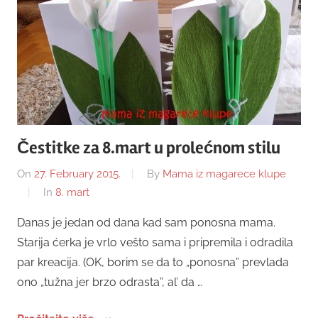
Čestitke za 8.mart u prolećnom stilu
On
27. February 2015.
By
Mama iz magarece klupe
In
8. mart
Danas je jedan od dana kad sam ponosna mama.
Starija ćerka je vrlo vešto sama i pripremila i odradila
par kreacija. (OK, borim se da to „ponosna” prevlada
ono „tužna jer brzo odrasta”, al’ da …