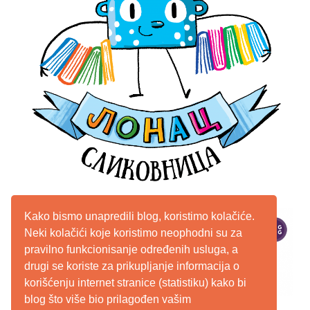
Kako bismo unapredili blog, koristimo kolačiće.
Neki kolačići koje koristimo neophodni su za
pravilno funkcionisanje određenih usluga, a
drugi se koriste za prikupljanje informacija o
korišćenju internet stranice (statistiku) kako bi
blog što više bio prilagođen vašim