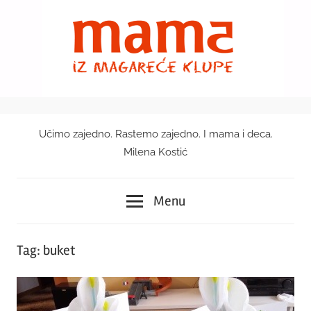
Skip
to
content
Učimo zajedno. Rastemo zajedno. I mama i deca.
Mama
Milena Kostić
iz
Menu
magareće
klupe
Tag:
buket