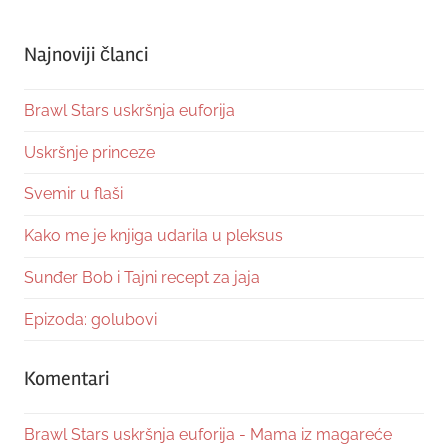
Najnoviji članci
Brawl Stars uskršnja euforija
Uskršnje princeze
Svemir u flaši
Kako me je knjiga udarila u pleksus
Sunđer Bob i Tajni recept za jaja
Epizoda: golubovi
Komentari
Brawl Stars uskršnja euforija - Mama iz magareće