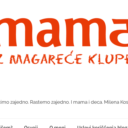
imo zajedno. Rastemo zajedno. I mama i deca. Milena Kos
pišem?
Osvoji
O meni
Uslovi korišćenja bloga