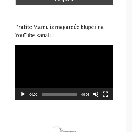
Pratite Mamu iz magareće klupe i na
YouTube kanalu:
Video
Player
00:00
06:06