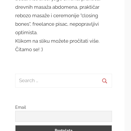
drevnih masaža abdomena, praktičar
rebozo masaže i ceremonije "closing
bones", freelance pisac, nepopravljivi
optimista.
Klikom na sliku možete pročitati više.
Čitamo se! :)
Search
for:
Search
Email