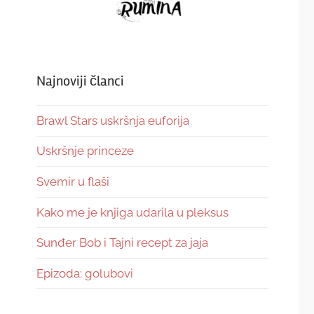
Najnoviji članci
Brawl Stars uskršnja euforija
Uskršnje princeze
Svemir u flaši
Kako me je knjiga udarila u pleksus
Sunđer Bob i Tajni recept za jaja
Epizoda: golubovi