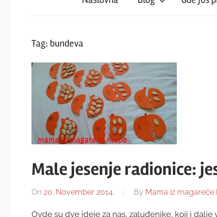
iz
magareće
Tag:
bundeva
klupe
Male jesenje radionice: 
On
20. November 2014.
By
Mama iz magareće 
Ovde su dve ideje za nas, zaluđenike, koji i dalj