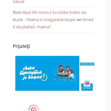
takva!
Bebi bluz iliti mora li to toliko teško da
bude - Mama iz magareće klupe
on
Smeš
li da plačeš, mama?
Prijatelji