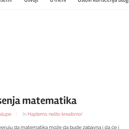
jesenja matematika
klupe
In
Hajdemo nešto kreativno!
e veruju da matematika može da bude zabavna i da će i