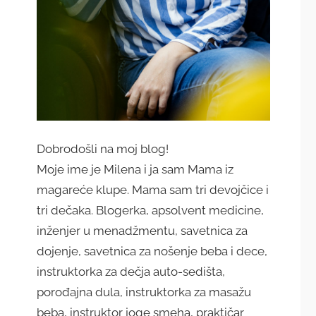
Dobrodošli na moj blog!
Moje ime je Milena i ja sam Mama iz
magareće klupe. Mama sam tri devojčice i
tri dečaka. Blogerka, apsolvent medicine,
inženjer u menadžmentu, savetnica za
dojenje, savetnica za nošenje beba i dece,
instruktorka za dečja auto-sedišta,
porođajna dula, instruktorka za masažu
beba, instruktor joge smeha, praktičar