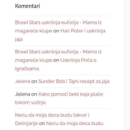
Komentari
Brawl Stars uskršnja euforija - Mama iz
magareće klupe
on
Hari Poter i uskršnja
jaja
Brawl Stars uskršnja euforija - Mama iz
magareće klupe
on
Uskršnja Priča o
igračkama
Jelena
on
Sunđer Bob i Tajni recept za jaja
Jelena
on
Kako pomoći bebi koja plače
tokom vožnje
Neću da moja deca budu takva! |
Detinjarije
on
Neću da moja deca budu