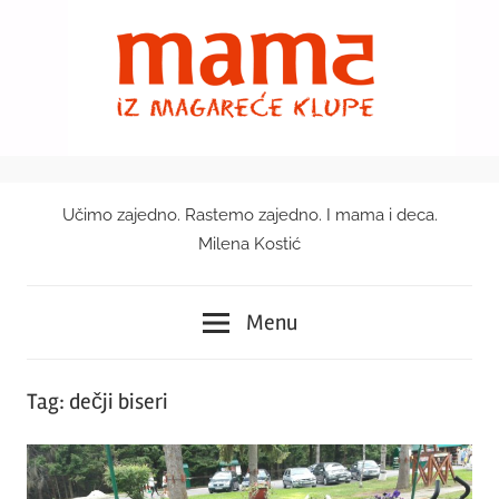
Skip
to
content
Učimo zajedno. Rastemo zajedno. I mama i deca.
Mama
Milena Kostić
iz
Menu
magareće
klupe
Tag:
dečji biseri