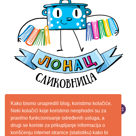
Kako bismo unapredili blog, koristimo kolačiće.
Neki kolačići koje koristimo neophodni su za
pravilno funkcionisanje određenih usluga, a
drugi se koriste za prikupljanje informacija o
korišćenju internet stranice (statistiku) kako bi