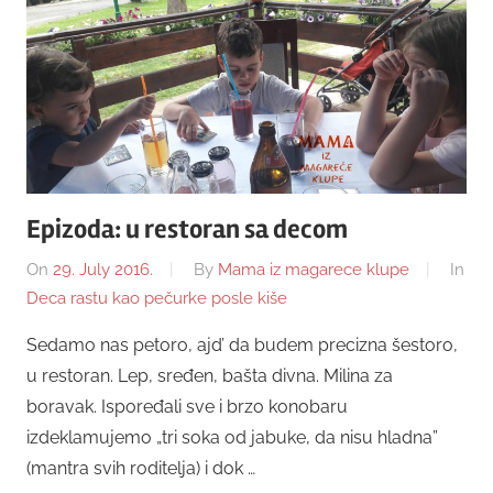
Epizoda: u restoran sa decom
On
29. July 2016.
By
Mama iz magarece klupe
In
Deca rastu kao pečurke posle kiše
Sedamo nas petoro, ajd’ da budem precizna šestoro,
u restoran. Lep, sređen, bašta divna. Milina za
boravak. Ispoređali sve i brzo konobaru
izdeklamujemo „tri soka od jabuke, da nisu hladna”
(mantra svih roditelja) i dok …