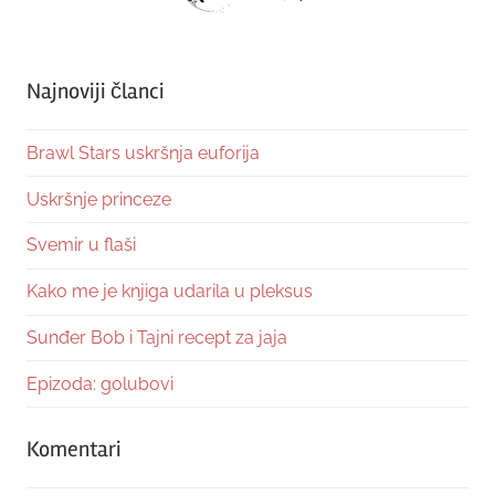
Najnoviji članci
Brawl Stars uskršnja euforija
Uskršnje princeze
Svemir u flaši
Kako me je knjiga udarila u pleksus
Sunđer Bob i Tajni recept za jaja
Epizoda: golubovi
Komentari