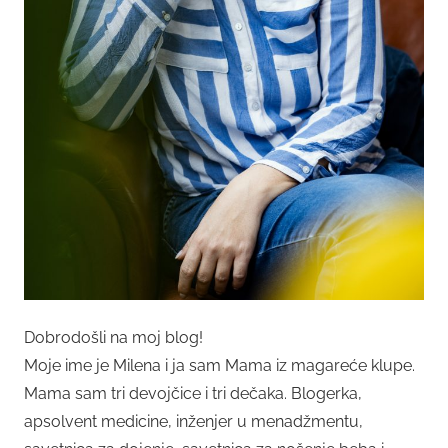
Dobrodošli na moj blog!
Moje ime je Milena i ja sam Mama iz magareće klupe.
Mama sam tri devojčice i tri dečaka. Blogerka,
apsolvent medicine, inženjer u menadžmentu,