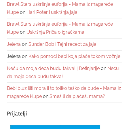
Brawl Stars uskršnja euforija - Mama iz magareće
klupe
on
Hari Poter i uskršnja jaja
Brawl Stars uskršnja euforija - Mama iz magareće
klupe
on
Uskršnja Priča o igračkama
Jelena
on
Sunđer Bob i Tajni recept za jaja
Jelena
on
Kako pomoći bebi koja plače tokom vožnje
Neću da moja deca budu takva! | Detinjarije
on
Neću
da moja deca budu takva!
Bebi bluz iliti mora li to toliko teško da bude - Mama iz
magareće klupe
on
Smeš li da plačeš, mama?
Prijatelji