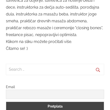
savetnica za dojenje, savetnica za nošenje beba i
dece, instruktorka za dečja auto-sedišta, porođajna
dula, instruktorka za masažu beba, instruktor joge
smeha, praktičar drevnih masaža abdomena,
praktičar rebozo masaže i ceremonije "closing bones",
freelance pisac, nepopravljivi optimista.
Klikom na sliku možete pročitati više.
Čitamo se! :)
Search
for:
Searc
Email