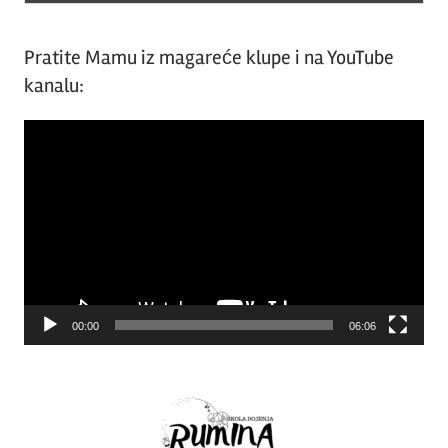
Pratite Mamu iz magareće klupe i na YouTube
kanalu:
Video
Player
00:00
06:06