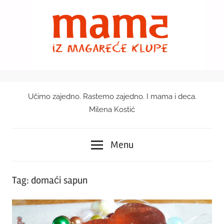
Skip
to
content
Učimo zajedno. Rastemo zajedno. I mama i deca.
Mama
Milena Kostić
iz
Menu
magareće
klupe
Tag:
domaći sapun