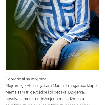
Dobrodošli na moj blog!
Moje ime je Milena i ja sam Mama iz magareće klupe.
Mama sam tri devojčice i tri dečaka. Blogerka,
apsolvent medicine, inženjer u menadžmentu,