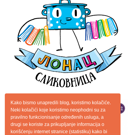
Kako bismo unapredili blog, koristimo kolačiće.
Neki kolačići koje koristimo neophodni su za
pravilno funkcionisanje određenih usluga, a
drugi se koriste za prikupljanje informacija o
korišćenju internet stranice (statistiku) kako bi