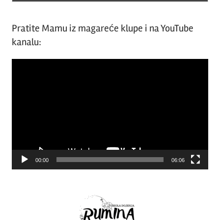
Pratite Mamu iz magareće klupe i na YouTube
kanalu:
Video
Player
00:00
06:06