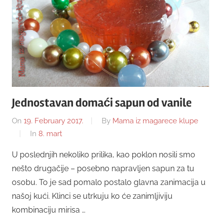
Jednostavan domaći sapun od vanile
On
19. February 2017.
By
Mama iz magarece klupe
In
8. mart
U poslednjih nekoliko prilika, kao poklon nosili smo
nešto drugačije – posebno napravljen sapun za tu
osobu. To je sad pomalo postalo glavna zanimacija u
našoj kući. Klinci se utrkuju ko će zanimljiviju
kombinaciju mirisa …