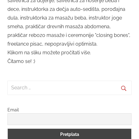
savetnica za dojenje, savetnica za nošenje beba i
dece, instruktorka za dečja auto-sedišta, porođajna
dula, instruktorka za masažu beba, instruktor joge
smeha, praktičar drevnih masaža abdomena,
praktičar rebozo masaže i ceremonije "closing bones",
freelance pisac, nepopravljivi optimista.
Klikom na sliku možete pročitati više.
Čitamo se! :)
Search
for:
Searc
Email