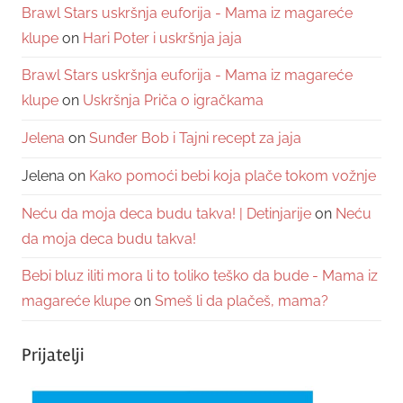
Brawl Stars uskršnja euforija - Mama iz magareće
klupe
on
Hari Poter i uskršnja jaja
Brawl Stars uskršnja euforija - Mama iz magareće
klupe
on
Uskršnja Priča o igračkama
Jelena
on
Sunđer Bob i Tajni recept za jaja
Jelena
on
Kako pomoći bebi koja plače tokom vožnje
Neću da moja deca budu takva! | Detinjarije
on
Neću
da moja deca budu takva!
Bebi bluz iliti mora li to toliko teško da bude - Mama iz
magareće klupe
on
Smeš li da plačeš, mama?
Prijatelji