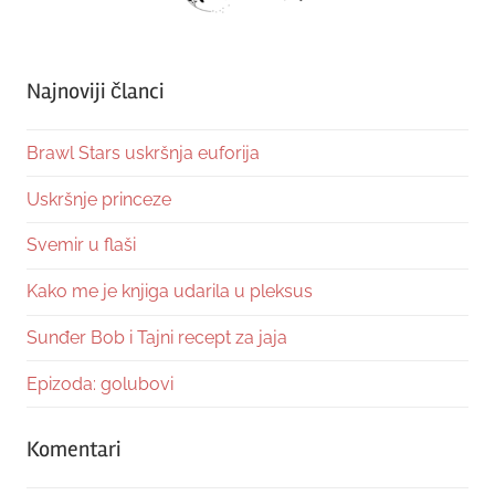
Najnoviji članci
Brawl Stars uskršnja euforija
Uskršnje princeze
Svemir u flaši
Kako me je knjiga udarila u pleksus
Sunđer Bob i Tajni recept za jaja
Epizoda: golubovi
Komentari