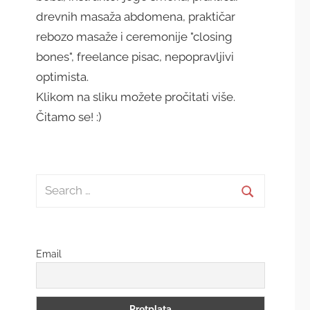
drevnih masaža abdomena, praktičar
rebozo masaže i ceremonije "closing
bones", freelance pisac, nepopravljivi
optimista.
Klikom na sliku možete pročitati više.
Čitamo se! :)
Search
for:
Search
Email