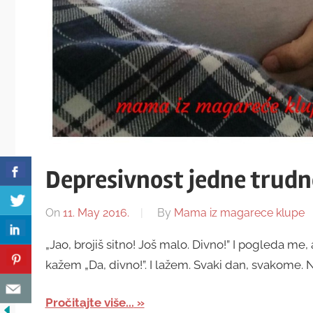
Depresivnost jedne trud
On
11. May 2016.
By
Mama iz magarece klupe
„Jao, brojiš sitno! Još malo. Divno!” I pogleda me,
kažem „Da, divno!”. I lažem. Svaki dan, svakome
Pročitajte više...