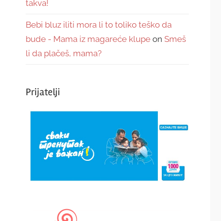
takva!
Bebi bluz iliti mora li to toliko teško da
bude - Mama iz magareće klupe
on
Smeš
li da plačeš, mama?
Prijatelji