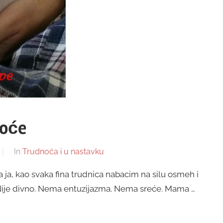
noće
In
Trudnoća i u nastavku
 a ja, kao svaka fina trudnica nabacim na silu osmeh i
. Nije divno. Nema entuzijazma. Nema sreće. Mama …