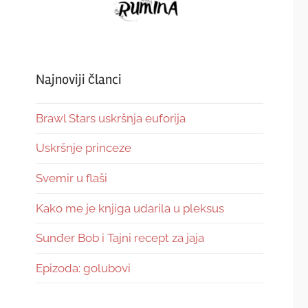
Najnoviji članci
Brawl Stars uskršnja euforija
Uskršnje princeze
Svemir u flaši
Kako me je knjiga udarila u pleksus
Sunđer Bob i Tajni recept za jaja
Epizoda: golubovi