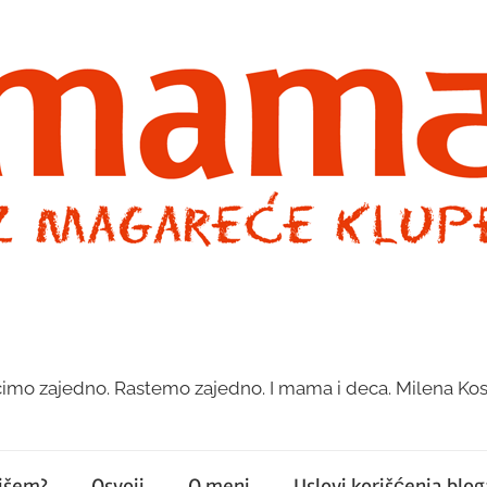
imo zajedno. Rastemo zajedno. I mama i deca. Milena Kos
pišem?
Osvoji
O meni
Uslovi korišćenja bloga