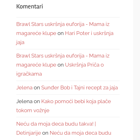
Komentari
Brawl Stars uskršnja euforija - Mama iz
magareće klupe
on
Hari Poter i uskršnja
jaja
Brawl Stars uskršnja euforija - Mama iz
magareće klupe
on
Uskršnja Priča o
igračkama
Jelena
on
Sunđer Bob i Tajni recept za jaja
Jelena
on
Kako pomoći bebi koja plače
tokom vožnje
Neću da moja deca budu takva! |
Detinjarije
on
Neću da moja deca budu