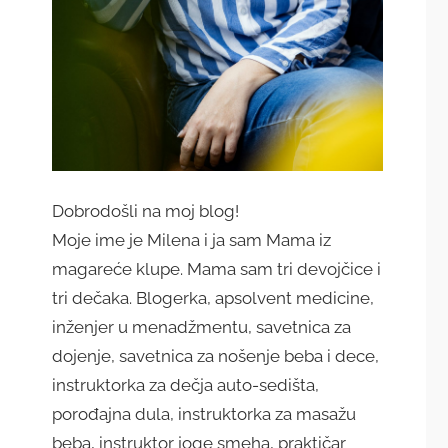
Dobrodošli na moj blog!
Moje ime je Milena i ja sam Mama iz
magareće klupe. Mama sam tri devojčice i
tri dečaka. Blogerka, apsolvent medicine,
inženjer u menadžmentu, savetnica za
dojenje, savetnica za nošenje beba i dece,
instruktorka za dečja auto-sedišta,
porođajna dula, instruktorka za masažu
beba, instruktor joge smeha, praktičar