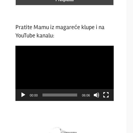
Pratite Mamu iz magareće klupe i na
YouTube kanalu:
Video
Player
00:00
06:06