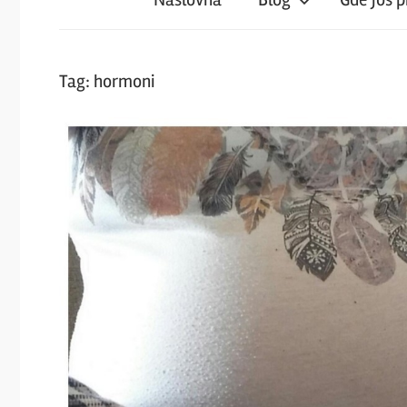
iz
magareće
Tag:
hormoni
klupe