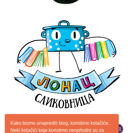
Kako bismo unapredili blog, koristimo kolačiće.
Neki kolačići koje koristimo neophodni su za