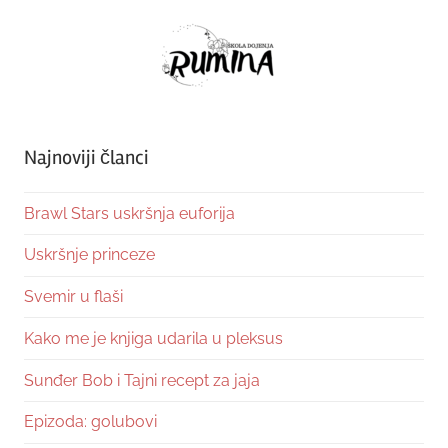
Najnoviji članci
Brawl Stars uskršnja euforija
Uskršnje princeze
Svemir u flaši
Kako me je knjiga udarila u pleksus
Sunđer Bob i Tajni recept za jaja
Epizoda: golubovi