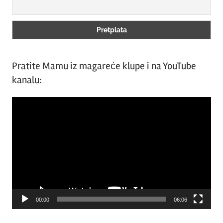
Pratite Mamu iz magareće klupe i na YouTube
kanalu:
Video
Player
00:00
06:06