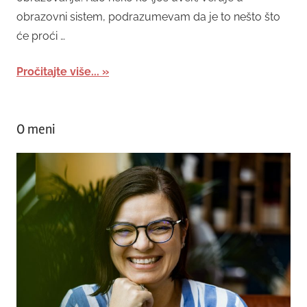
obrazovni sistem, podrazumevam da je to nešto što
će proći …
Pročitajte više...
O meni