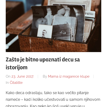
Zašto je bitno upoznati decu sa
istorijom
On
23. June 2017.
By
Mama iz magarece klupe
In
Čitalište
Kako deca odrastaju, tako se kao večito pitanje
nameće – kad i koliko učestvovati u samom njihovom
obrazovanju. Kao neko ko (još uvek) veruje u