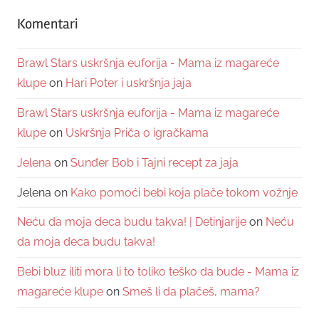
Komentari
Brawl Stars uskršnja euforija - Mama iz magareće
klupe
on
Hari Poter i uskršnja jaja
Brawl Stars uskršnja euforija - Mama iz magareće
klupe
on
Uskršnja Priča o igračkama
Jelena
on
Sunđer Bob i Tajni recept za jaja
Jelena
on
Kako pomoći bebi koja plače tokom vožnje
Neću da moja deca budu takva! | Detinjarije
on
Neću
da moja deca budu takva!
Bebi bluz iliti mora li to toliko teško da bude - Mama iz
magareće klupe
on
Smeš li da plačeš, mama?