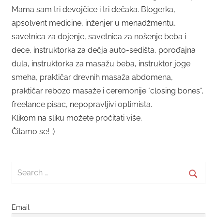
Mama sam tri devojčice i tri dečaka. Blogerka,
apsolvent medicine, inženjer u menadžmentu,
savetnica za dojenje, savetnica za nošenje beba i
dece, instruktorka za dečja auto-sedišta, porođajna
dula, instruktorka za masažu beba, instruktor joge
smeha, praktičar drevnih masaža abdomena,
praktičar rebozo masaže i ceremonije "closing bones",
freelance pisac, nepopravljivi optimista.
Klikom na sliku možete pročitati više.
Čitamo se! :)
Search
for:
Searc
Email