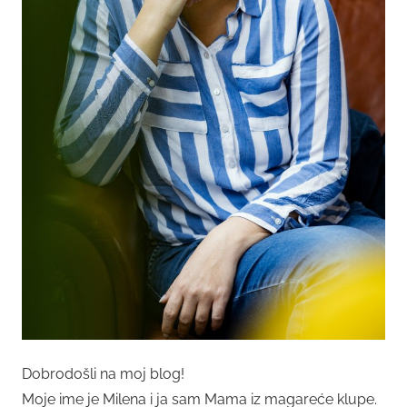
Dobrodošli na moj blog!
Moje ime je Milena i ja sam Mama iz magareće klupe.