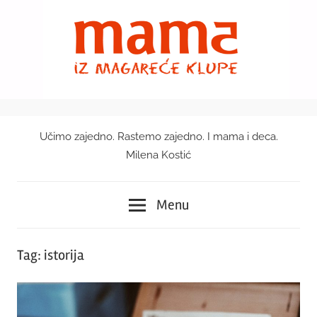
Skip
to
content
Učimo zajedno. Rastemo zajedno. I mama i deca.
Mama
Milena Kostić
iz
Menu
magareće
klupe
Tag:
istorija