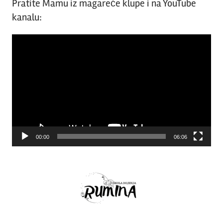
Pratite Mamu iz magareće klupe i na YouTube
kanalu:
Video
Player
00:00
06:06