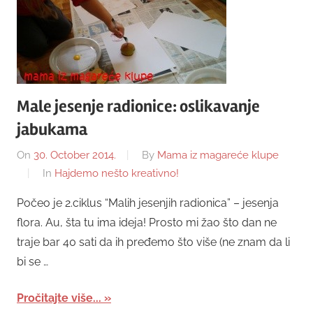
Male jesenje radionice: oslikavanje
jabukama
On
30. October 2014.
By
Mama iz magareće klupe
In
Hajdemo nešto kreativno!
Počeo je 2.ciklus “Malih jesenjih radionica” – jesenja
flora. Au, šta tu ima ideja! Prosto mi žao što dan ne
traje bar 40 sati da ih pređemo što više (ne znam da li
bi se …
Pročitajte više...