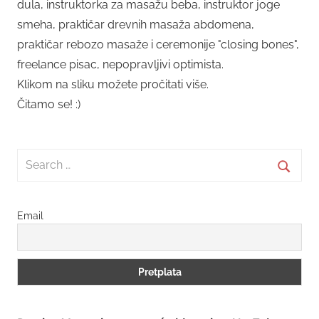
dula, instruktorka za masažu beba, instruktor joge
smeha, praktičar drevnih masaža abdomena,
praktičar rebozo masaže i ceremonije "closing bones",
freelance pisac, nepopravljivi optimista.
Klikom na sliku možete pročitati više.
Čitamo se! :)
Search
for:
Searc
Email