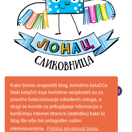
Kako bismo unapredili blog, koristimo kolačiće.
Neki kolačići koje koristimo neophodni su za
pravilno funkcionisanje određenih usluga, a
drugi se koriste za prikupljanje informacija o
korišćenju internet stranice (statistiku) kako bi
blog što više bio prilagođen vašim
interesovanjima.
Politika privatnosti bloga