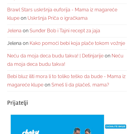
Brawl Stars uskršnja euforija - Mama iz magareće
klupe
on
Uskršnja Priča o igračkama
Jelena
on
Sunđer Bob i Tajni recept za jaja
Jelena
on
Kako pomoći bebi koja plače tokom vožnje
Neću da moja deca budu takva! | Detinjarije
on
Neću
da moja deca budu takva!
Bebi bluz iliti mora li to toliko teško da bude - Mama iz
magareće klupe
on
Smeš li da plačeš, mama?
Prijatelji