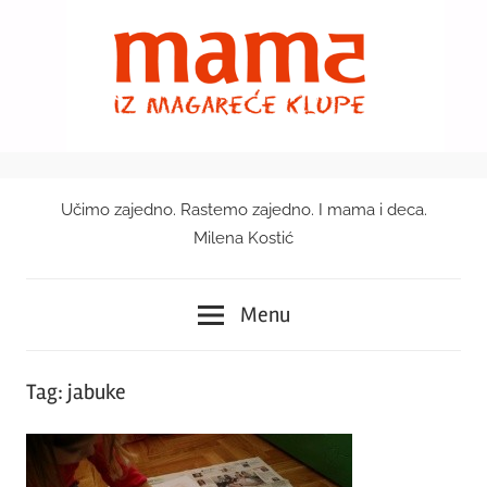
Skip
to
content
Učimo zajedno. Rastemo zajedno. I mama i deca.
Mama
Milena Kostić
iz
Menu
magareće
klupe
Tag:
jabuke