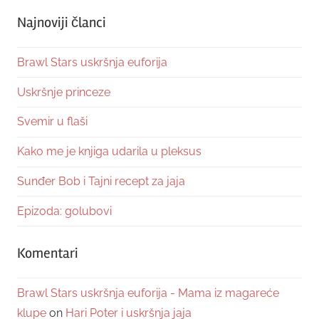
Najnoviji članci
Brawl Stars uskršnja euforija
Uskršnje princeze
Svemir u flaši
Kako me je knjiga udarila u pleksus
Sunđer Bob i Tajni recept za jaja
Epizoda: golubovi
Komentari
Brawl Stars uskršnja euforija - Mama iz magareće
klupe
on
Hari Poter i uskršnja jaja