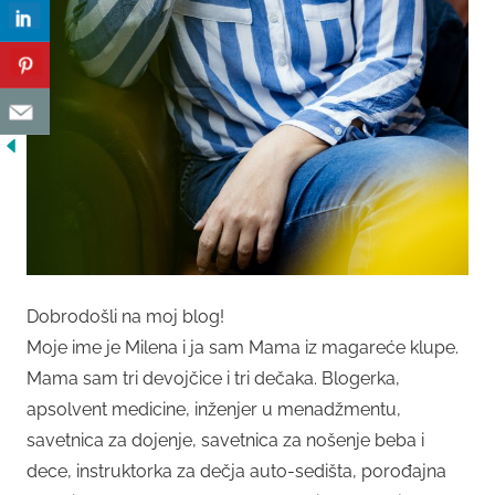
Dobrodošli na moj blog!
Moje ime je Milena i ja sam Mama iz magareće klupe.
Mama sam tri devojčice i tri dečaka. Blogerka,
apsolvent medicine, inženjer u menadžmentu,
savetnica za dojenje, savetnica za nošenje beba i
dece, instruktorka za dečja auto-sedišta, porođajna