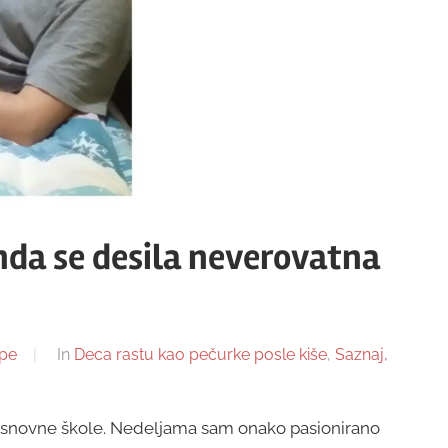
onda se desila neverovatna
pe
In
Deca rastu kao pečurke posle kiše
,
Saznaj,
 osnovne škole. Nedeljama sam onako pasionirano