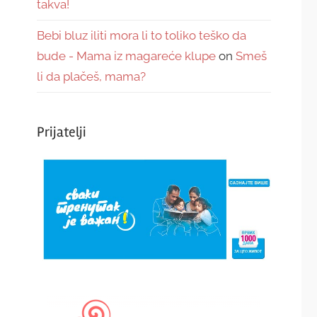
takva!
Bebi bluz iliti mora li to toliko teško da
bude - Mama iz magareće klupe
on
Smeš
li da plačeš, mama?
Prijatelji