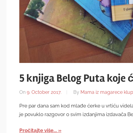
5 knjiga Belog Puta koje 
On
9. October 2017.
By
Mama iz magarece klu
Pre par dana sam kod mlađe ćerke u vrtiću videla 
je povuklo razgovor o svim izdanjima izdavača Beli 
Pročitajte više...