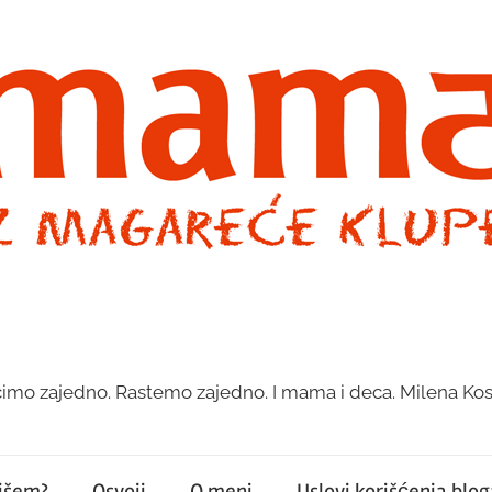
imo zajedno. Rastemo zajedno. I mama i deca. Milena Kos
pišem?
Osvoji
O meni
Uslovi korišćenja bloga