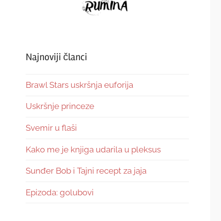
Najnoviji članci
Brawl Stars uskršnja euforija
Uskršnje princeze
Svemir u flaši
Kako me je knjiga udarila u pleksus
Sunđer Bob i Tajni recept za jaja
Epizoda: golubovi