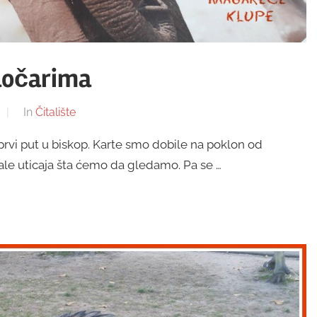
naočarima
In
Čitalište
 prvi put u biskop. Karte smo dobile na poklon od
ale uticaja šta ćemo da gledamo. Pa se …