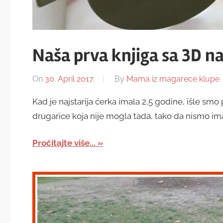
Naša prva knjiga sa 3D 
On
30. April 2017.
By
Mama iz magarece klupe
Kad je najstarija ćerka imala 2,5 godine, išle smo
drugarice koja nije mogla tada, tako da nismo im
Pročitajte više...