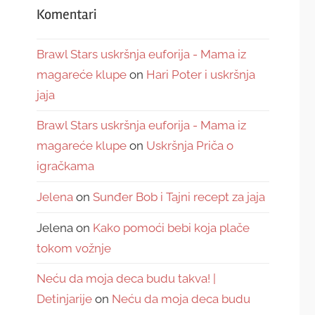
Komentari
Brawl Stars uskršnja euforija - Mama iz
magareće klupe
on
Hari Poter i uskršnja
jaja
Brawl Stars uskršnja euforija - Mama iz
magareće klupe
on
Uskršnja Priča o
igračkama
Jelena
on
Sunđer Bob i Tajni recept za jaja
Jelena
on
Kako pomoći bebi koja plače
tokom vožnje
Neću da moja deca budu takva! |
Detinjarije
on
Neću da moja deca budu