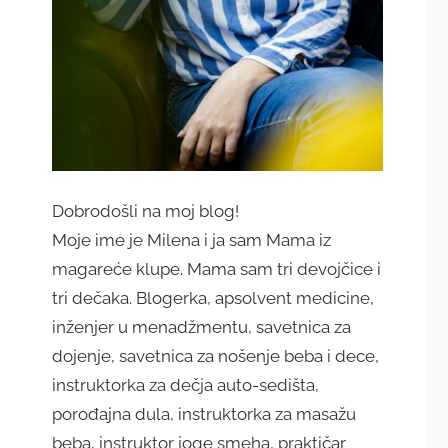
Dobrodošli na moj blog!
Moje ime je Milena i ja sam Mama iz
magareće klupe. Mama sam tri devojčice i
tri dečaka. Blogerka, apsolvent medicine,
inženjer u menadžmentu, savetnica za
dojenje, savetnica za nošenje beba i dece,
instruktorka za dečja auto-sedišta,
porođajna dula, instruktorka za masažu
beba, instruktor joge smeha, praktičar