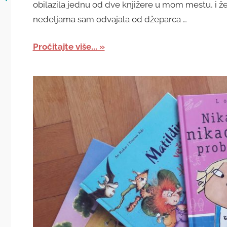
obilazila jednu od dve knjižere u mom mestu, i že
nedeljama sam odvajala od džeparca …
Pročitajte više...