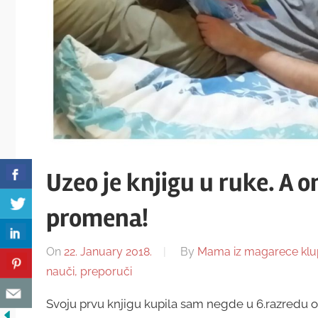
Uzeo je knjigu u ruke. A 
promena!
On
22. January 2018.
By
Mama iz magarece klu
nauči, preporuči
Svoju prvu knjigu kupila sam negde u 6.razredu