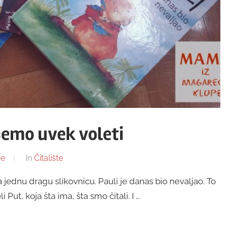
ćemo uvek voleti
pe
In
Čitalište
jednu dragu slikovnicu. Pauli je danas bio nevaljao. To
Put, koja šta ima, šta smo čitali. I …