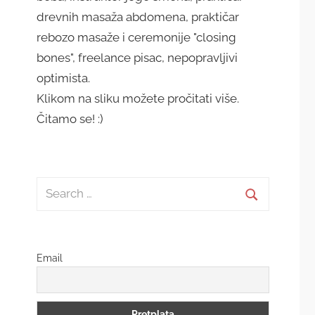
drevnih masaža abdomena, praktičar
rebozo masaže i ceremonije "closing
bones", freelance pisac, nepopravljivi
optimista.
Klikom na sliku možete pročitati više.
Čitamo se! :)
Search
for:
Search
Email