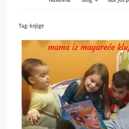
iz
magareće
Tag:
knjige
klupe