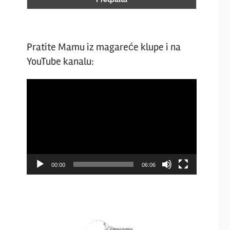
Pratite Mamu iz magareće klupe i na
YouTube kanalu:
Video
Player
00:00
06:06