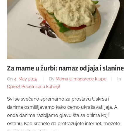
Za mame u žurbi: namaz od jaja i slanine
On
4. May 2019.
By
Mama iz magarece klupe
In
Oprez! Početnica u kuhinji!
Svi se svečano spremamo za proslavu Uskrsa i
danima osmišljavamo kako ćemo ukrašavati jaja. A
onda danima razbijamo glavu šta sa onima koji
ostanu. Kad krenete da pretražujete internet, možete