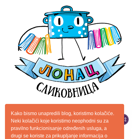
Kako bismo unapredili blog, koristimo kolačiće.
Neki kolačići koje koristimo neophodni su za
pravilno funkcionisanje određenih usluga, a
drugi se koriste za prikupljanje informacija o