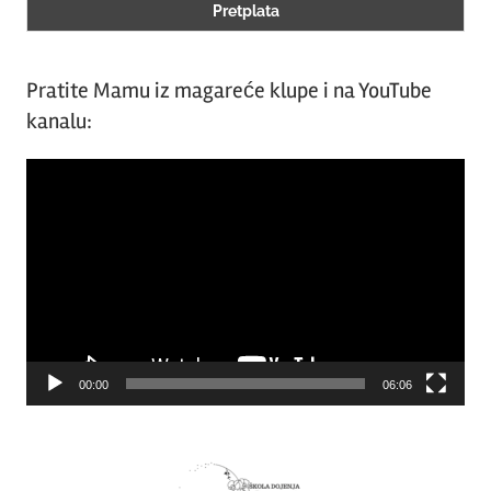
Pratite Mamu iz magareće klupe i na YouTube
kanalu:
Video
Player
00:00
06:06