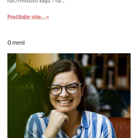
naći mnoštvo ideja – na …
Pročitajte više...
O meni