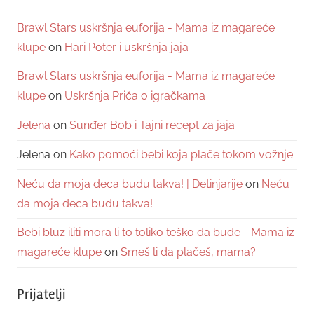
Brawl Stars uskršnja euforija - Mama iz magareće
klupe
on
Hari Poter i uskršnja jaja
Brawl Stars uskršnja euforija - Mama iz magareće
klupe
on
Uskršnja Priča o igračkama
Jelena
on
Sunđer Bob i Tajni recept za jaja
Jelena
on
Kako pomoći bebi koja plače tokom vožnje
Neću da moja deca budu takva! | Detinjarije
on
Neću
da moja deca budu takva!
Bebi bluz iliti mora li to toliko teško da bude - Mama iz
magareće klupe
on
Smeš li da plačeš, mama?
Prijatelji