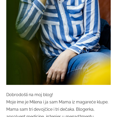
Dobrodošli na moj blog!
Moje ime je Milena i ja sam Mama iz magareće klupe.
Mama sam tri devojčice i tri dečaka. Blogerka,
apsolvent medicine, inženjer u menadžmentu,