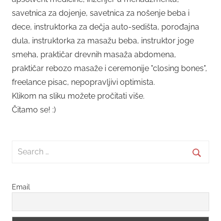
savetnica za dojenje, savetnica za nošenje beba i
dece, instruktorka za dečja auto-sedišta, porođajna
dula, instruktorka za masažu beba, instruktor joge
smeha, praktičar drevnih masaža abdomena,
praktičar rebozo masaže i ceremonije "closing bones",
freelance pisac, nepopravljivi optimista.
Klikom na sliku možete pročitati više.
Čitamo se! :)
Search
for:
Searc
Email