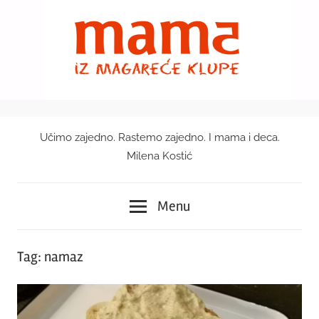
Skip
to
content
Učimo zajedno. Rastemo zajedno. I mama i deca.
Mama
Milena Kostić
iz
Menu
magareće
klupe
Tag:
namaz