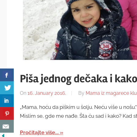
Piša jednog dečaka i kako 
On
16. January 2016.
By
Mama iz magarece kl
„Mama, hoću da piškim u šolju. Neću više u nošu.
Mislim se, gde me nađe. Šta ću sad i kako? Kad st
Pročitajte više...