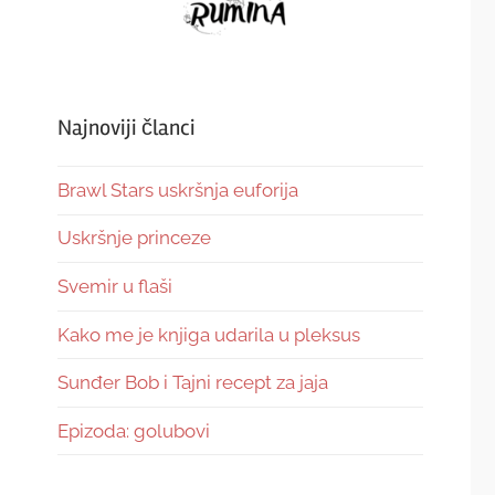
Najnoviji članci
Brawl Stars uskršnja euforija
Uskršnje princeze
Svemir u flaši
Kako me je knjiga udarila u pleksus
Sunđer Bob i Tajni recept za jaja
Epizoda: golubovi