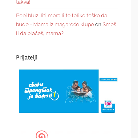
takva!
Bebi bluz iliti mora li to toliko teško da
bude - Mama iz magareće klupe
on
Smeš
li da plačeš, mama?
Prijatelji