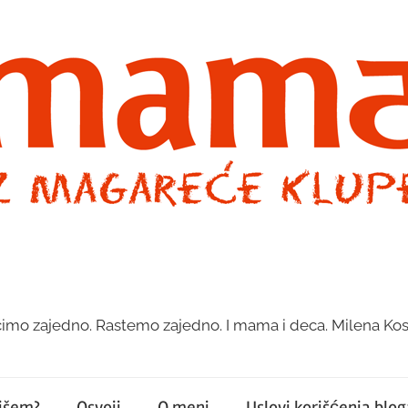
imo zajedno. Rastemo zajedno. I mama i deca. Milena Kos
pišem?
Osvoji
O meni
Uslovi korišćenja bloga