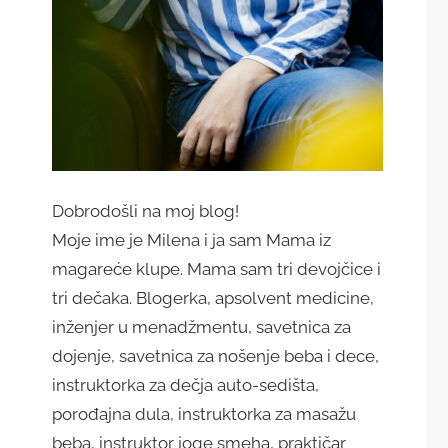
Dobrodošli na moj blog!
Moje ime je Milena i ja sam Mama iz
magareće klupe. Mama sam tri devojčice i
tri dečaka. Blogerka, apsolvent medicine,
inženjer u menadžmentu, savetnica za
dojenje, savetnica za nošenje beba i dece,
instruktorka za dečja auto-sedišta,
porođajna dula, instruktorka za masažu
beba, instruktor joge smeha, praktičar