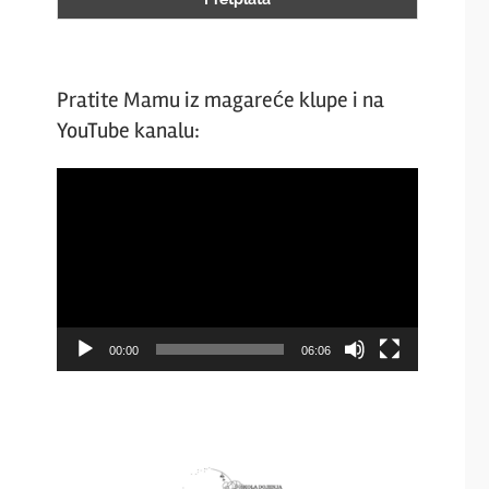
Pratite Mamu iz magareće klupe i na
YouTube kanalu:
Video
Player
00:00
06:06