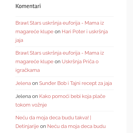
Komentari
Brawl Stars uskršnja euforija - Mama iz
magareće klupe
on
Hari Poter i uskršnja
jaja
Brawl Stars uskršnja euforija - Mama iz
magareće klupe
on
Uskršnja Priča o
igračkama
Jelena
on
Sunđer Bob i Tajni recept za jaja
Jelena
on
Kako pomoći bebi koja plače
tokom vožnje
Neću da moja deca budu takva! |
Detinjarije
on
Neću da moja deca budu