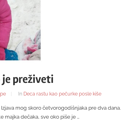
je preživeti
upe
In
Deca rastu kao pečurke posle kiše
” Izjava mog skoro četvorogodišnjaka pre dva dana.
e majka dečaka, sve oko piše je …