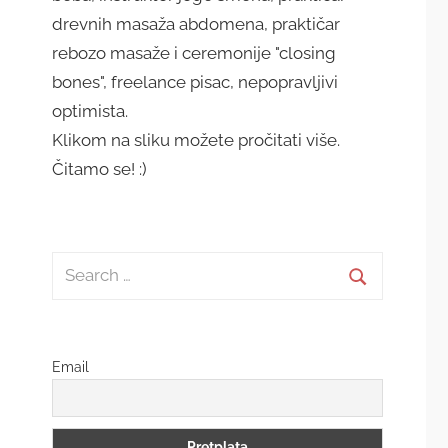
drevnih masaža abdomena, praktičar
rebozo masaže i ceremonije "closing
bones", freelance pisac, nepopravljivi
optimista.
Klikom na sliku možete pročitati više.
Čitamo se! :)
Search
for:
Search
Email