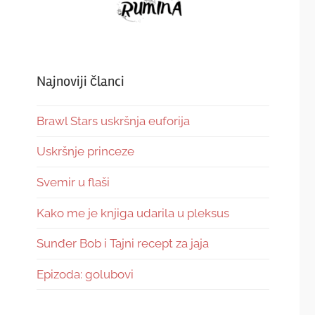
Najnoviji članci
Brawl Stars uskršnja euforija
Uskršnje princeze
Svemir u flaši
Kako me je knjiga udarila u pleksus
Sunđer Bob i Tajni recept za jaja
Epizoda: golubovi