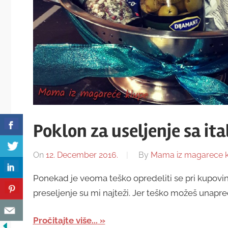
Poklon za useljenje sa i
On
12. December 2016.
By
Mama iz magarece 
Ponekad je veoma teško opredeliti se pri kupovini
preseljenje su mi najteži. Jer teško možeš unapred 
Pročitajte više...