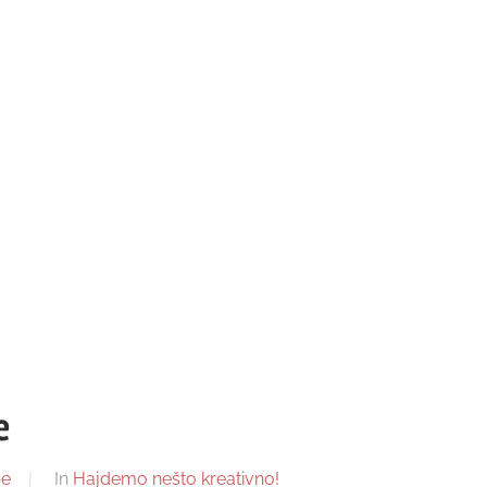
e
pe
In
Hajdemo nešto kreativno!