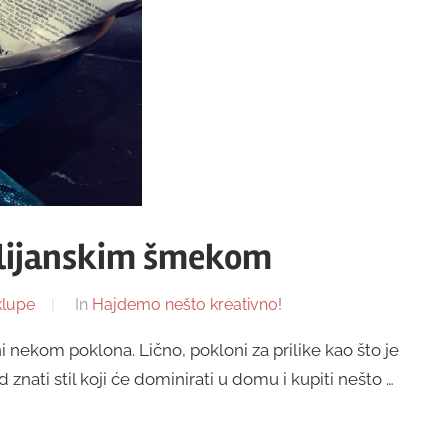
talijanskim šmekom
klupe
In
Hajdemo nešto kreativno!
 nekom poklona. Lično, pokloni za prilike kao što je
znati stil koji će dominirati u domu i kupiti nešto …