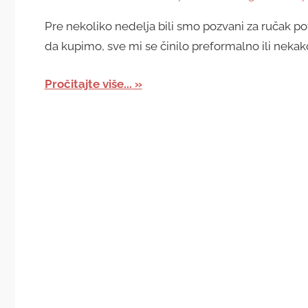
Pre nekoliko nedelja bili smo pozvani za ručak p
da kupimo, sve mi se činilo preformalno ili nekako
Pročitajte više...