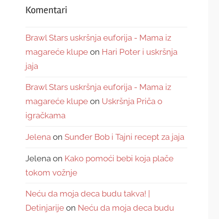
Komentari
Brawl Stars uskršnja euforija - Mama iz
magareće klupe
on
Hari Poter i uskršnja
jaja
Brawl Stars uskršnja euforija - Mama iz
magareće klupe
on
Uskršnja Priča o
igračkama
Jelena
on
Sunđer Bob i Tajni recept za jaja
Jelena
on
Kako pomoći bebi koja plače
tokom vožnje
Neću da moja deca budu takva! |
Detinjarije
on
Neću da moja deca budu