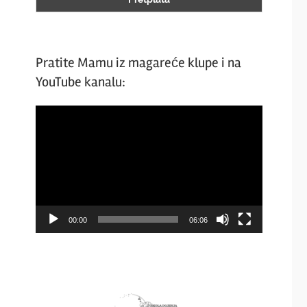
Pratite Mamu iz magareće klupe i na
YouTube kanalu:
Video
Player
00:00
06:06