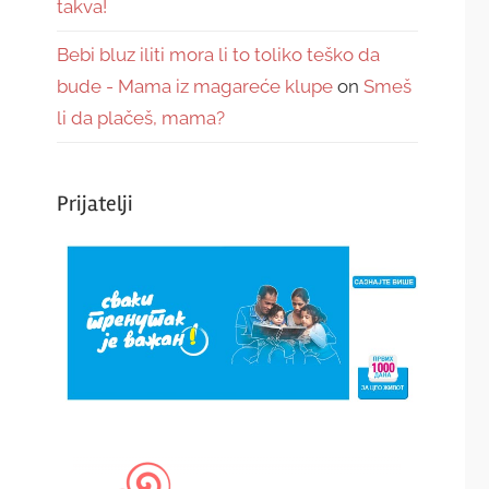
takva!
Bebi bluz iliti mora li to toliko teško da
bude - Mama iz magareće klupe
on
Smeš
li da plačeš, mama?
Prijatelji