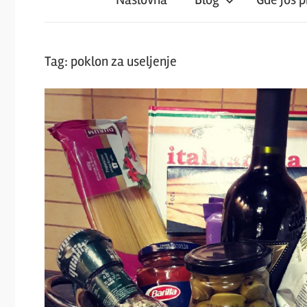
iz
magareće
Tag:
poklon za useljenje
klupe