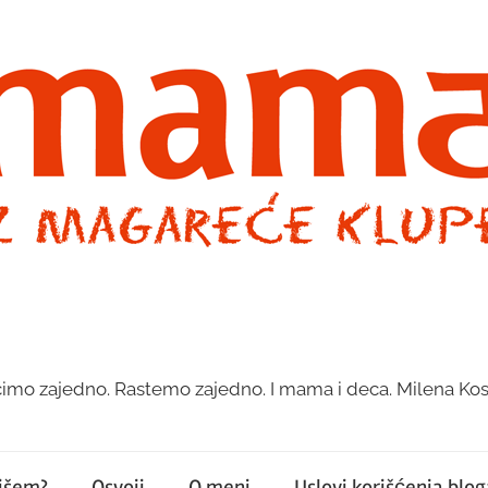
imo zajedno. Rastemo zajedno. I mama i deca. Milena Kos
pišem?
Osvoji
O meni
Uslovi korišćenja bloga