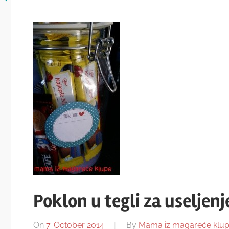
Poklon u tegli za useljenj
On
7. October 2014.
By
Mama iz magareće klu