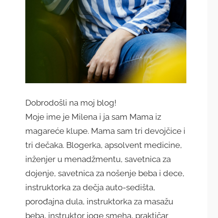
Dobrodošli na moj blog!
Moje ime je Milena i ja sam Mama iz
magareće klupe. Mama sam tri devojčice i
tri dečaka. Blogerka, apsolvent medicine,
inženjer u menadžmentu, savetnica za
dojenje, savetnica za nošenje beba i dece,
instruktorka za dečja auto-sedišta,
porođajna dula, instruktorka za masažu
beba, instruktor joge smeha, praktičar