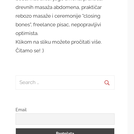
drevnih masaža abdomena, praktičar
rebozo masaže i ceremonije "closing
bones", freelance pisac, nepopravljivi
optimista.
Klikom na sliku možete pročitati više.
Čitamo se! :)
Search
for:
Search
Email