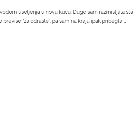
ovodom useljenja u novu kuću. Dugo sam razmišljala šta
 previše “za odrasle”, pa sam na kraju ipak pribegla …