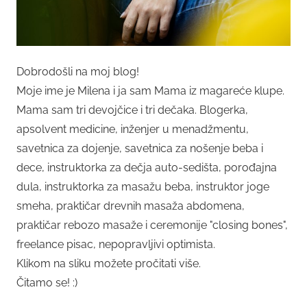
Dobrodošli na moj blog!
Moje ime je Milena i ja sam Mama iz magareće klupe.
Mama sam tri devojčice i tri dečaka. Blogerka,
apsolvent medicine, inženjer u menadžmentu,
savetnica za dojenje, savetnica za nošenje beba i
dece, instruktorka za dečja auto-sedišta, porođajna
dula, instruktorka za masažu beba, instruktor joge
smeha, praktičar drevnih masaža abdomena,
praktičar rebozo masaže i ceremonije "closing bones",
freelance pisac, nepopravljivi optimista.
Klikom na sliku možete pročitati više.
Čitamo se! :)