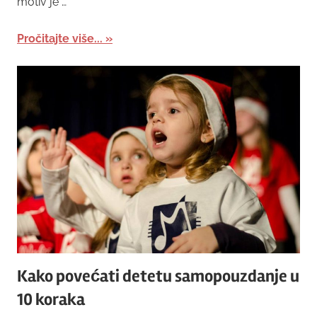
motiv je …
Pročitajte više...
Kako povećati detetu samopouzdanje u
10 koraka