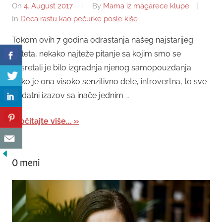
On
4. August 2017.
By
Mama iz magarece klupe
In
Deca rastu kao pečurke posle kiše
Tokom ovih 7 godina odrastanja našeg najstarijeg
deteta, nekako najteže pitanje sa kojim smo se
susretali je bilo izgradnja njenog samopouzdanja.
Kako je ona visoko senzitivno dete, introvertna, to sve
dodatni izazov sa inače jednim …
Pročitajte više...
O meni