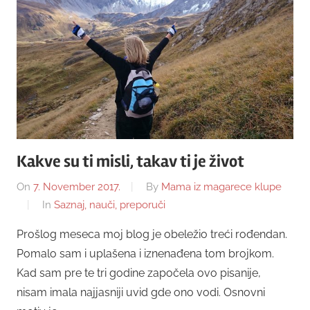
Kakve su ti misli, takav ti je život
On
7. November 2017.
By
Mama iz magarece klupe
In
Saznaj, nauči, preporuči
Prošlog meseca moj blog je obeležio treći rođendan.
Pomalo sam i uplašena i iznenađena tom brojkom.
Kad sam pre te tri godine započela ovo pisanije,
nisam imala najjasniji uvid gde ono vodi. Osnovni