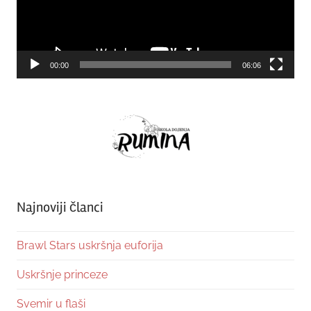
00:00
06:06
Najnoviji članci
Brawl Stars uskršnja euforija
Uskršnje princeze
Svemir u flaši