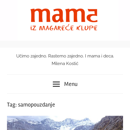
Skip
to
content
Učimo zajedno. Rastemo zajedno. I mama i deca.
Mama
Milena Kostić
iz
Menu
magareće
klupe
Tag:
samopouzdanje