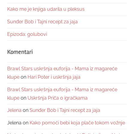
Kako me je knjiga udarila u pleksus
Sunđer Bob i Tajni recept za jaja
Epizoda: golubovi
Komentari
Brawl Stars uskršnja euforija - Mama iz magareće
klupe
on
Hari Poter i uskršnja jaja
Brawl Stars uskršnja euforija - Mama iz magareće
klupe
on
Uskršnja Priča o igračkama
Jelena
on
Sunđer Bob i Tajni recept za jaja
Jelena
on
Kako pomoći bebi koja plače tokom vožnje