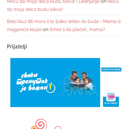
Neću da moja deca budu takva! | Detinjarije
on
Neću
da moja deca budu takva!
Bebi bluz iliti mora li to toliko teško da bude - Mama iz
magareće klupe
on
Smeš li da plačeš, mama?
Prijatelji