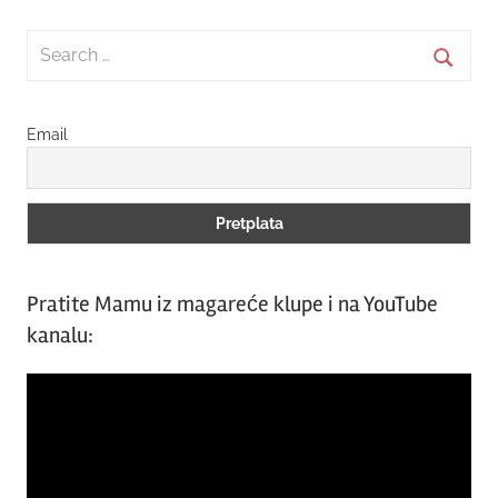
Search
for:
Searc
Email
Pratite Mamu iz magareće klupe i na YouTube
kanalu:
Video
Player