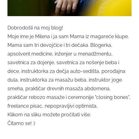
Dobrodošli na moj blog!
Moje ime je Milena i ja sam Mama iz magareće klupe.
Mama sam tri devojčice i tri dečaka. Blogerka,
apsolvent medicine, inženjer u menadžmentu,
savetnica za dojenje, savetnica za nošenje beba i
dece, instruktorka za dečja auto-sedišta, porođajna
dula, instruktorka za masažu beba, instruktor joge
smeha, praktičar drevnih masaža abdomena,
praktičar rebozo masaže i ceremonije "closing bones",
freelance pisac, nepopravljivi optimista.
Klikom na sliku možete pročitati više.
Čitamo se! :)