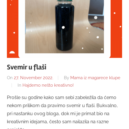
Svemir u flaši
On
27. November 2022.
By
Mama iz magarece klupe
In
Hajdemo nešto kreativno!
Prošle su godine kako sam sebi zabeležila da ćemo
nekom prilikom da pravimo svemir u flaši. Bukvalno,
pri nastanku ovog bloga, dok mi je primat bio na
kreativnim idejama, često sam nailazila na razne