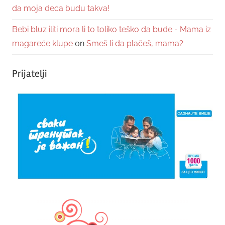
da moja deca budu takva!
Bebi bluz iliti mora li to toliko teško da bude - Mama iz
magareće klupe
on
Smeš li da plačeš, mama?
Prijatelji