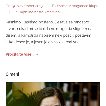
On
19. November 2015.
By
Mama iz magarece klupe
In
Hajdemo nešto kreativno!
Kasnimo. Kasnimo pošteno. Dešava se mnoštvo
stvari, nekad mi se čini da ne mogu da stignem da
dišem, a kamoli da napišem neki post ili postavim
slike. Jesen je, a jesen je divna za kreativne …
Pročitajte više...
O meni