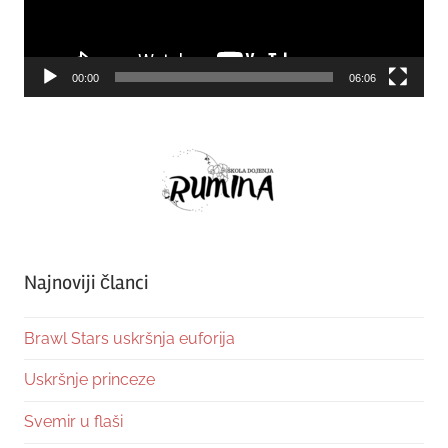
00:00
06:06
Najnoviji članci
Brawl Stars uskršnja euforija
Uskršnje princeze
Svemir u flaši