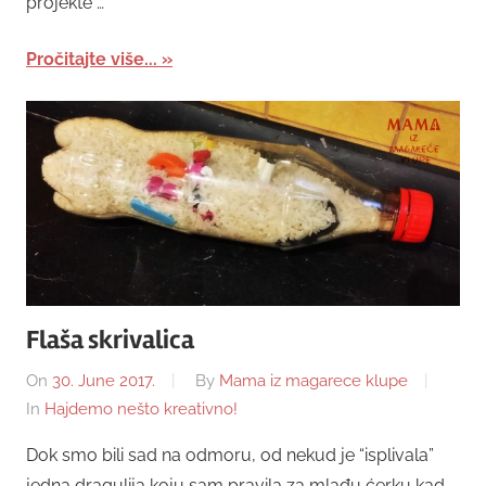
projekte …
Pročitajte više...
Flaša skrivalica
On
30. June 2017.
By
Mama iz magarece klupe
In
Hajdemo nešto kreativno!
Dok smo bili sad na odmoru, od nekud je “isplivala”
jedna dragulija koju sam pravila za mlađu ćerku kad