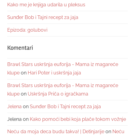
Kako me je knjiga udarila u pleksus
Sunđer Bob i Tajni recept za jaja
Epizoda: golubovi
Komentari
Brawl Stars uskršnja euforija - Mama iz magareće
klupe
on
Hari Poter i uskršnja jaja
Brawl Stars uskršnja euforija - Mama iz magareće
klupe
on
Uskršnja Priča o igračkama
Jelena
on
Sunđer Bob i Tajni recept za jaja
Jelena
on
Kako pomoći bebi koja plače tokom vožnje
Neću da moja deca budu takva! | Detinjarije
on
Neću