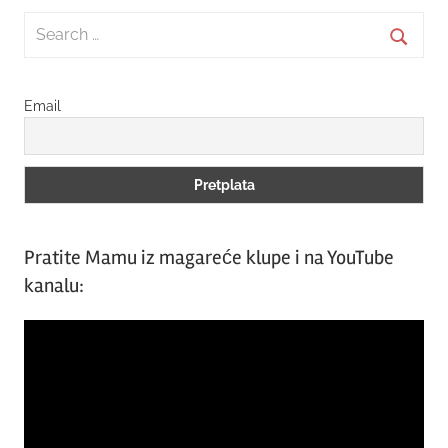
Search
for:
Searc
Email
Pratite Mamu iz magareće klupe i na YouTube
kanalu:
Video
Player