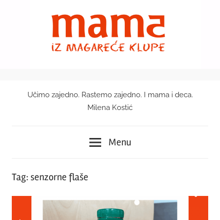
Skip
to
content
Učimo zajedno. Rastemo zajedno. I mama i deca.
Mama
Milena Kostić
iz
Menu
magareće
klupe
Tag:
senzorne flaše