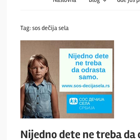
iz
magareće
Tag:
sos dečija sela
klupe
Nijedno dete ne treba da