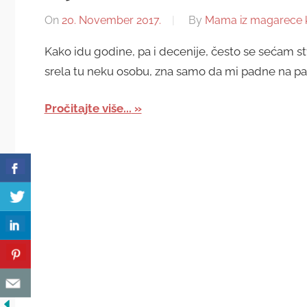
On
20. November 2017.
By
Mama iz magarece 
Kako idu godine, pa i decenije, često se sećam stv
srela tu neku osobu, zna samo da mi padne na pa
Pročitajte više...