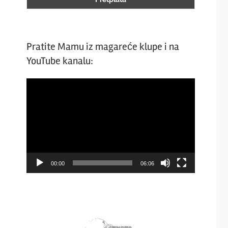
Pratite Mamu iz magareće klupe i na
YouTube kanalu:
Video
Player
00:00
06:06