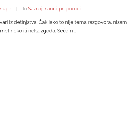
klupe
In
Saznaj, nauči, preporuči
ari iz detinjstva. Čak iako to nije tema razgovora, nisam
met neko ili neka zgoda. Sećam …