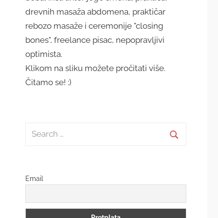
drevnih masaža abdomena, praktičar
rebozo masaže i ceremonije "closing
bones", freelance pisac, nepopravljivi
optimista.
Klikom na sliku možete pročitati više.
Čitamo se! :)
Search
for:
Search
Email