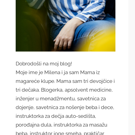
Dobrodošli na moj blog!
Moje ime je Milena i ja sam Mama iz
magareće klupe. Mama sam tri devojčice i
tri dečaka. Blogerka, apsolvent medicine,
inženjer u menadžmentu, savetnica za
dojenje, savetnica za nošenje beba i dece,
instruktorka za dečja auto-sedišta,
porođajna dula, instruktorka za masažu
beba, instruktor joge smeha, praktičar