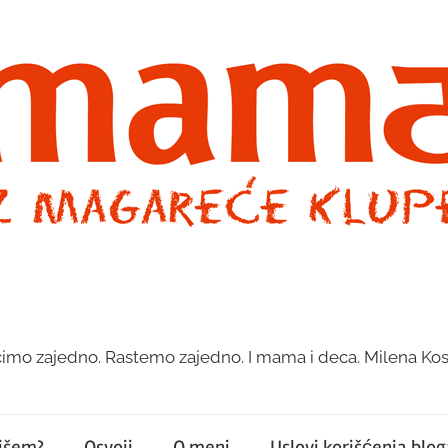
imo zajedno. Rastemo zajedno. I mama i deca. Milena Kos
pišem?
Osvoji
O meni
Uslovi korišćenja bloga