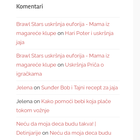
Komentari
Brawl Stars uskršnja euforija - Mama iz
magareće klupe
on
Hari Poter i uskršnja
jaja
Brawl Stars uskršnja euforija - Mama iz
magareće klupe
on
Uskršnja Priča o
igračkama
Jelena
on
Sunđer Bob i Tajni recept za jaja
Jelena
on
Kako pomoći bebi koja plače
tokom vožnje
Neću da moja deca budu takva! |
Detinjarije
on
Neću da moja deca budu