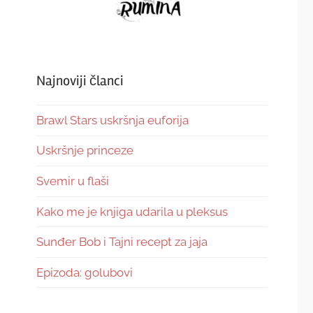
Najnoviji članci
Brawl Stars uskršnja euforija
Uskršnje princeze
Svemir u flaši
Kako me je knjiga udarila u pleksus
Sunđer Bob i Tajni recept za jaja
Epizoda: golubovi