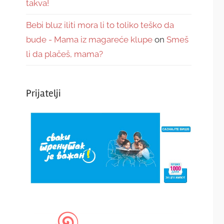
takva!
Bebi bluz iliti mora li to toliko teško da
bude - Mama iz magareće klupe
on
Smeš
li da plačeš, mama?
Prijatelji