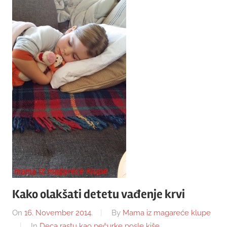
Kako olakšati detetu vađenje krvi
On
16. November 2014.
By
Mama iz magareće klupe
In
Deca rastu kao pečurke posle kiše