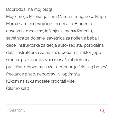
Dobrodošli na moj blog!
Moje ime je Milena i ja sam Mama iz magareće klupe.
Mama sam tri devojčice i tri dečaka. Blogerka,
apsolvent medicine, inženjer u menadžmentu,
savetnica za dojenje, savetnica za nošenje beba i
dece, instruktorka za dečja auto-sedišta, porođajna
dula, instruktorka za masažu beba, instruktor joge
smeha, praktičar drevnih masaža abdomena,
praktičar rebozo masaže i ceremonije "closing bones",
freelance pisac, nepopravljivi optimista.
Klikom na sliku možete pročitati više.
Čitamo se! :)
Search
for: