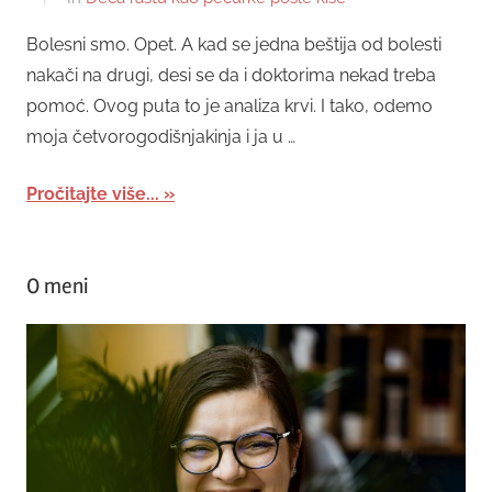
Bolesni smo. Opet. A kad se jedna beštija od bolesti
nakači na drugi, desi se da i doktorima nekad treba
pomoć. Ovog puta to je analiza krvi. I tako, odemo
moja četvorogodišnjakinja i ja u …
Pročitajte više...
O meni