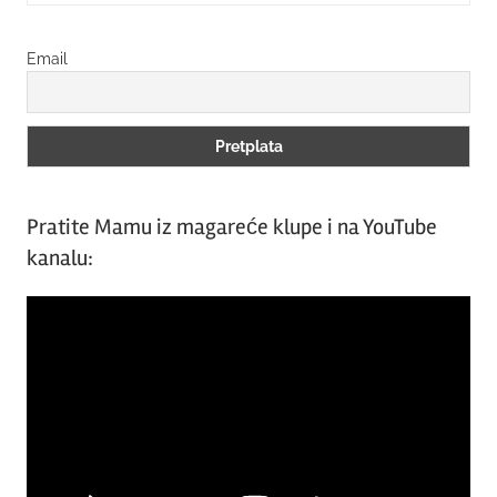
Searc
Email
Pratite Mamu iz magareće klupe i na YouTube
kanalu:
Video
Player