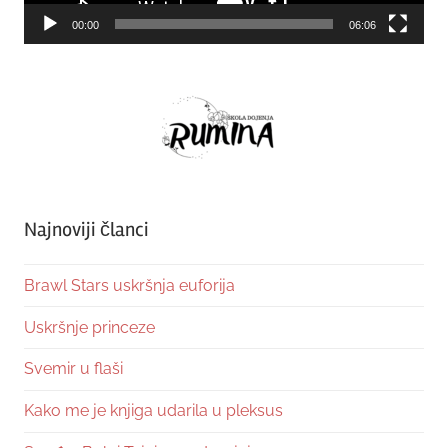
00:00
06:06
Najnoviji članci
Brawl Stars uskršnja euforija
Uskršnje princeze
Svemir u flaši
Kako me je knjiga udarila u pleksus