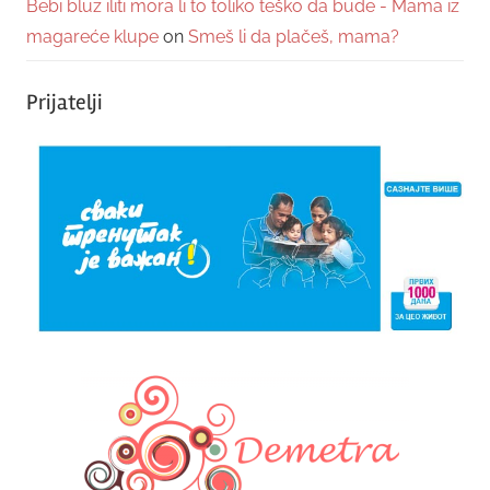
Bebi bluz iliti mora li to toliko teško da bude - Mama iz
magareće klupe
on
Smeš li da plačeš, mama?
Prijatelji