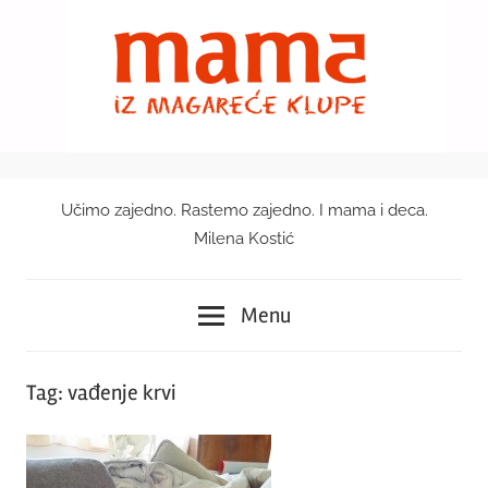
Skip
to
content
Učimo zajedno. Rastemo zajedno. I mama i deca.
Mama
Milena Kostić
iz
Menu
magareće
klupe
Tag:
vađenje krvi