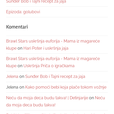
Sunđer Bob i Tajni recept za jaja
Epizoda: golubovi
Komentari
Brawl Stars uskršnja euforija - Mama iz magareće
klupe
on
Hari Poter i uskršnja jaja
Brawl Stars uskršnja euforija - Mama iz magareće
klupe
on
Uskršnja Priča o igračkama
Jelena
on
Sunđer Bob i Tajni recept za jaja
Jelena
on
Kako pomoći bebi koja plače tokom vožnje
Neću da moja deca budu takva! | Detinjarije
on
Neću
da moja deca budu takva!