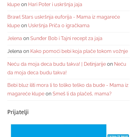
klupe
on
Hari Poter i uskršnja jaja
Brawl Stars uskršnja euforija - Mama iz magareće
klupe
on
Uskršnja Priča o igračkama
Jelena
on
Sunđer Bob i Tajni recept za jaja
Jelena
on
Kako pomoći bebi koja plače tokom vožnje
Neću da moja deca budu takva! | Detinjarije
on
Neću
da moja deca budu takva!
Bebi bluz iliti mora li to toliko teško da bude - Mama iz
magareće klupe
on
Smeš li da plačeš, mama?
Prijatelji