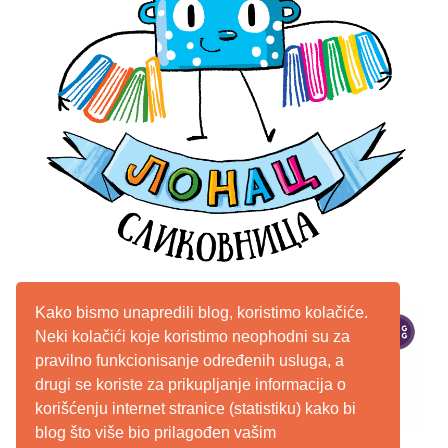
Kako bismo unapredili blog, koristimo kolačiće.
Neki kolačići koje koristimo neophodni su za
pravilno funkcionisanje određenih usluga, a
drugi se koriste za prikupljanje informacija o
korišćenju internet stranice (statistiku) kako bi
blog što više bio prilagođen vašim