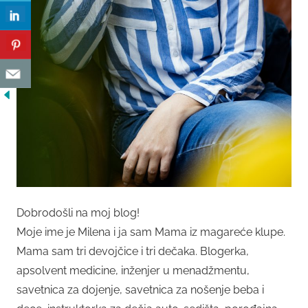
Dobrodošli na moj blog!
Moje ime je Milena i ja sam Mama iz magareće klupe.
Mama sam tri devojčice i tri dečaka. Blogerka,
apsolvent medicine, inženjer u menadžmentu,
savetnica za dojenje, savetnica za nošenje beba i