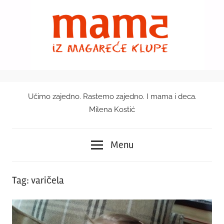
Skip
to
content
Učimo zajedno. Rastemo zajedno. I mama i deca.
Mama
Milena Kostić
iz
Menu
magareće
klupe
Tag:
varičela