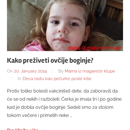
Kako preživeti ovčije boginje?
On
20. January 2014.
By
Mama iz magareće klupe
In
Deca rastu kao pečurke posle kiše
Protiv toliko bolesti vakcinišeš dete, da zaboraviš da
će se od nekih i razboleti. Ćerka je imala tri i po godine
kad je dobila ovčije boginje. Sedeli smo za stolom
tokom večere i primetih neke …