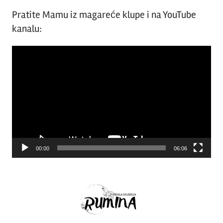
Pratite Mamu iz magareće klupe i na YouTube
kanalu:
Video
Player
00:00
06:06