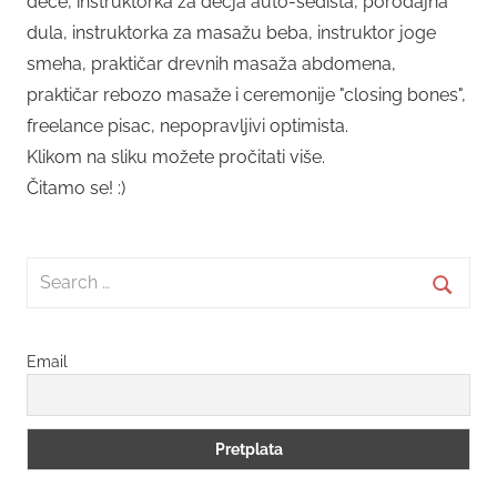
dece, instruktorka za dečja auto-sedišta, porođajna
dula, instruktorka za masažu beba, instruktor joge
smeha, praktičar drevnih masaža abdomena,
praktičar rebozo masaže i ceremonije "closing bones",
freelance pisac, nepopravljivi optimista.
Klikom na sliku možete pročitati više.
Čitamo se! :)
Search
for:
Searc
Email