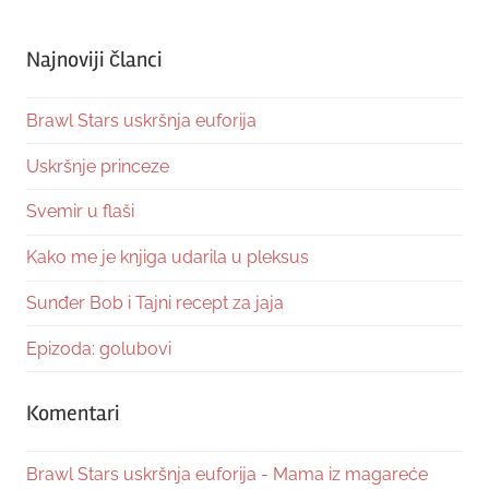
Najnoviji članci
Brawl Stars uskršnja euforija
Uskršnje princeze
Svemir u flaši
Kako me je knjiga udarila u pleksus
Sunđer Bob i Tajni recept za jaja
Epizoda: golubovi
Komentari
Brawl Stars uskršnja euforija - Mama iz magareće