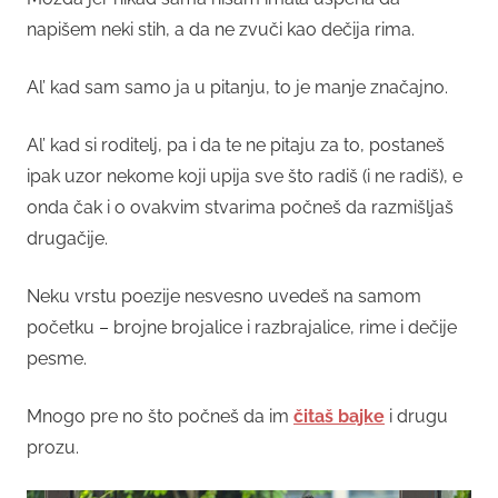
napišem neki stih, a da ne zvuči kao dečija rima.
Al’ kad sam samo ja u pitanju, to je manje značajno.
Al’ kad si roditelj, pa i da te ne pitaju za to, postaneš
ipak uzor nekome koji upija sve što radiš (i ne radiš), e
onda čak i o ovakvim stvarima počneš da razmišljaš
drugačije.
Neku vrstu poezije nesvesno uvedeš na samom
početku – brojne brojalice i razbrajalice, rime i dečije
pesme.
Mnogo pre no što počneš da im
čitaš bajke
i drugu
prozu.