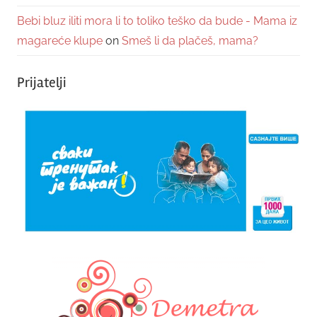
Bebi bluz iliti mora li to toliko teško da bude - Mama iz
magareće klupe
on
Smeš li da plačeš, mama?
Prijatelji