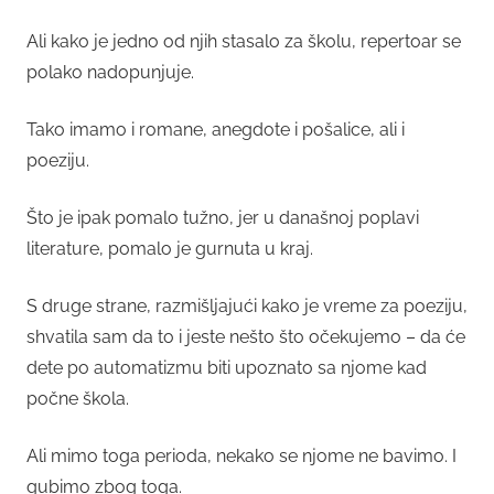
Ali kako je jedno od njih stasalo za školu, repertoar se
polako nadopunjuje.
Tako imamo i romane, anegdote i pošalice, ali i
poeziju.
Što je ipak pomalo tužno, jer u današnoj poplavi
literature, pomalo je gurnuta u kraj.
S druge strane, razmišljajući kako je vreme za poeziju,
shvatila sam da to i jeste nešto što očekujemo – da će
dete po automatizmu biti upoznato sa njome kad
počne škola.
Ali mimo toga perioda, nekako se njome ne bavimo. I
gubimo zbog toga.