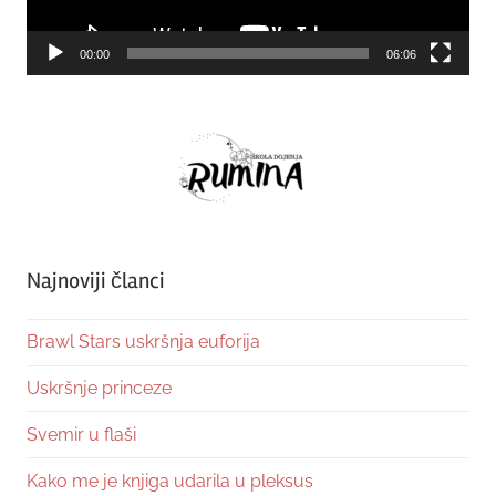
00:00
06:06
Najnoviji članci
Brawl Stars uskršnja euforija
Uskršnje princeze
Svemir u flaši
Kako me je knjiga udarila u pleksus