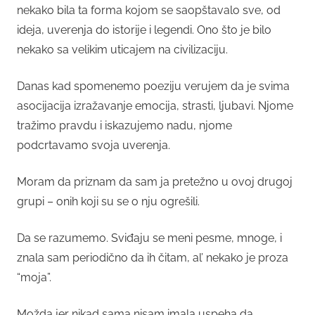
nekako bila ta forma kojom se saopštavalo sve, od
ideja, uverenja do istorije i legendi. Ono što je bilo
nekako sa velikim uticajem na civilizaciju.
Danas kad spomenemo poeziju verujem da je svima
asocijacija izražavanje emocija, strasti, ljubavi. Njome
tražimo pravdu i iskazujemo nadu, njome
podcrtavamo svoja uverenja.
Moram da priznam da sam ja pretežno u ovoj drugoj
grupi – onih koji su se o nju ogrešili.
Da se razumemo. Sviđaju se meni pesme, mnoge, i
znala sam periodično da ih čitam, al’ nekako je proza
“moja”.
Možda jer nikad sama nisam imala uspeha da