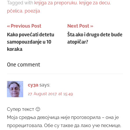
Tagged with
knjiga za preporuku
,
knjige za decu
,
pčelica
,
poezija
Post
Previous Post
Next Post
Kako povećati detetu
Šta ako i drugo dete bude
navigation
samopouzdanje u 10
atopičar?
koraka
One comment
cy3a
says:
27. August 2017. at 15:49
Супер текст 🙂
Моја средња девојчица није проговорила – она је
прорецитовала. Обе су такве да лако уче песмице,