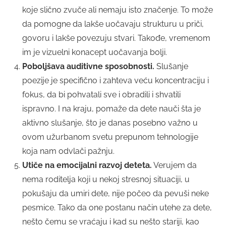
koje slično zvuče ali nemaju isto značenje. To može
da pomogne da lakše uočavaju strukturu u priči,
govoru i lakše povezuju stvari. Takođe, vremenom
im je vizuelni konacept uočavanja bolji.
Poboljšava auditivne sposobnosti.
Slušanje
poezije je specifično i zahteva veću koncentraciju i
fokus, da bi pohvatali sve i obradili i shvatili
ispravno. I na kraju, pomaže da dete nauči šta je
aktivno slušanje, što je danas posebno važno u
ovom užurbanom svetu prepunom tehnologije
koja nam odvlači pažnju.
Utiče na emocijalni razvoj deteta.
Verujem da
nema roditelja koji u nekoj stresnoj situaciji, u
pokušaju da umiri dete, nije počeo da pevuši neke
pesmice. Tako da one postanu način utehe za dete,
nešto čemu se vraćaju i kad su nešto stariji, kao