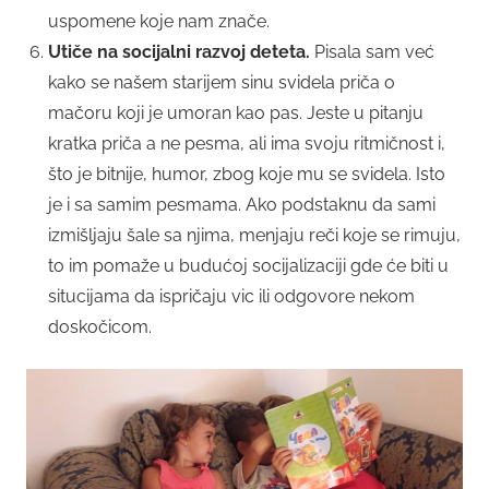
uspomene koje nam znače.
Utiče na socijalni razvoj deteta.
Pisala sam već
kako se našem starijem sinu svidela priča o
mačoru koji je umoran kao pas. Jeste u pitanju
kratka priča a ne pesma, ali ima svoju ritmičnost i,
što je bitnije, humor, zbog koje mu se svidela. Isto
je i sa samim pesmama. Ako podstaknu da sami
izmišljaju šale sa njima, menjaju reči koje se rimuju,
to im pomaže u budućoj socijalizaciji gde će biti u
situcijama da ispričaju vic ili odgovore nekom
doskočicom.