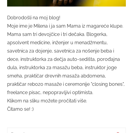
Dobrodošli na moj blog!
Moje ime je Milena i ja sam Mama iz magareće klupe.
Mama sam tri devojčice i tri dečaka. Blogerka,
apsolvent medicine, inženjer u menadžmentu,
savetnica za dojenje, savetnica za nošenje beba i
dece, instruktorka za dečja auto-sedišta, porođajna
dula, instruktorka za masažu beba, instruktor joge
smeha, praktičar drevnih masaža abdomena,
praktičar rebozo masaže i ceremonije "closing bones",
freelance pisac, nepopravljivi optimista.
Klikom na sliku možete pročitati više.
Čitamo se! :)
Search