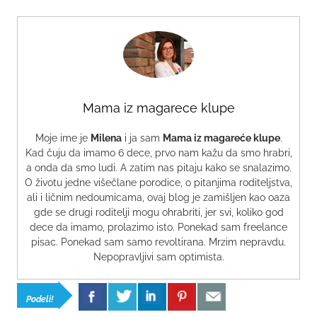
Mama iz magarece klupe
Moje ime je
Milena
i ja sam
Mama iz magareće klupe
.
Kad čuju da imamo 6 dece, prvo nam kažu da smo hrabri,
a onda da smo ludi. A zatim nas pitaju kako se snalazimo.
O životu jedne višečlane porodice, o pitanjima roditeljstva,
ali i ličnim nedoumicama, ovaj blog je zamišljen kao oaza
gde se drugi roditelji mogu ohrabriti, jer svi, koliko god
dece da imamo, prolazimo isto. Ponekad sam freelance
pisac. Ponekad sam samo revoltirana. Mrzim nepravdu.
Nepopravljivi sam optimista.
Podeli!