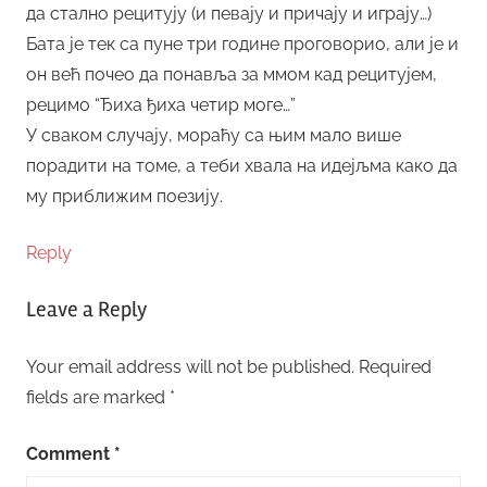
да стално рецитују (и певају и причају и играју…)
Бата је тек са пуне три године проговорио, али је и
он већ почео да понавља за ммом кад рецитујем,
рецимо “Ђиха ђиха четир моге…”
У сваком случају, мораћу са њим мало више
порадити на томе, а теби хвала на идејљма како да
му приближим поезију.
Reply
Leave a Reply
Your email address will not be published.
Required
fields are marked
*
Comment
*