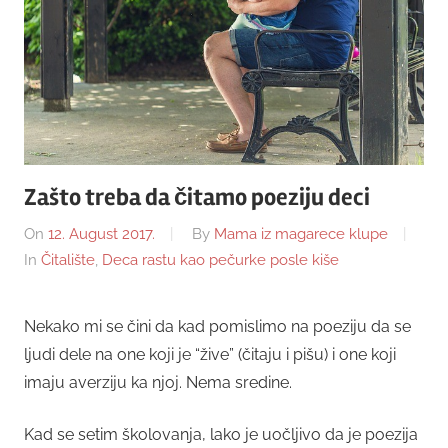
Zašto treba da čitamo poeziju deci
On
12. August 2017.
By
Mama iz magarece klupe
In
Čitalište
,
Deca rastu kao pečurke posle kiše
Nekako mi se čini da kad pomislimo na poeziju da se
ljudi dele na one koji je “žive” (čitaju i pišu) i one koji
imaju averziju ka njoj. Nema sredine.
Kad se setim školovanja, lako je uočljivo da je poezija