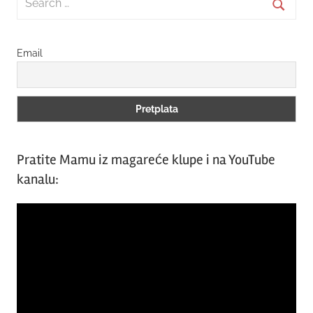
for:
Searc
Email
Pratite Mamu iz magareće klupe i na YouTube
kanalu:
Video
Player