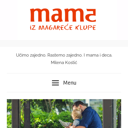
Skip
to
content
Učimo zajedno. Rastemo zajedno. I mama i deca.
Mama
Milena Kostić
iz
Menu
magareće
klupe