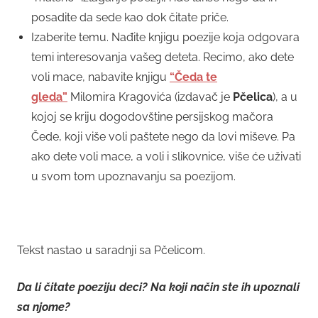
posadite da sede kao dok čitate priče.
Izaberite temu. Nađite knjigu poezije koja odgovara
temi interesovanja vašeg deteta. Recimo, ako dete
voli mace, nabavite knjigu
“Čeda te
gleda”
Milomira Kragovića (izdavač je
Pčelica
), a u
kojoj se kriju dogodovštine persijskog mačora
Čede, koji više voli paštete nego da lovi miševe. Pa
ako dete voli mace, a voli i slikovnice, više će uživati
u svom tom upoznavanju sa poezijom.
Tekst nastao u saradnji sa Pčelicom.
Da li čitate poeziju deci? Na koji način ste ih upoznali
sa njome?