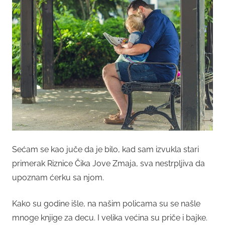
Sećam se kao juče da je bilo, kad sam izvukla stari
primerak Riznice Čika Jove Zmaja, sva nestrpljiva da
upoznam ćerku sa njom.
Kako su godine išle, na našim policama su se našle
mnoge knjige za decu. I velika većina su priče i bajke.