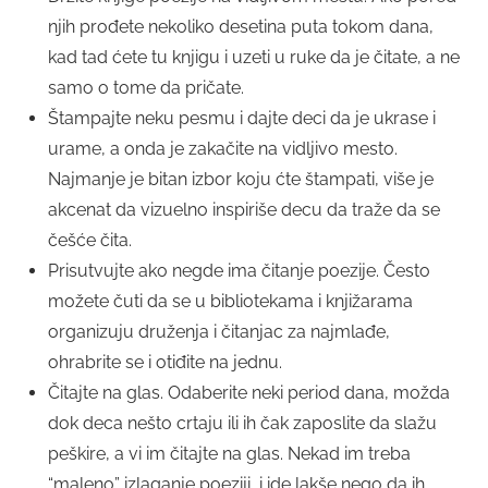
njih prođete nekoliko desetina puta tokom dana,
kad tad ćete tu knjigu i uzeti u ruke da je čitate, a ne
samo o tome da pričate.
Štampajte neku pesmu i dajte deci da je ukrase i
urame, a onda je zakačite na vidljivo mesto.
Najmanje je bitan izbor koju ćte štampati, više je
akcenat da vizuelno inspiriše decu da traže da se
češće čita.
Prisutvujte ako negde ima čitanje poezije. Često
možete čuti da se u bibliotekama i knjižarama
organizuju druženja i čitanjac za najmlađe,
ohrabrite se i otiđite na jednu.
Čitajte na glas. Odaberite neki period dana, možda
dok deca nešto crtaju ili ih čak zaposlite da slažu
peškire, a vi im čitajte na glas. Nekad im treba
“maleno” izlaganje poeziji, i ide lakše nego da ih