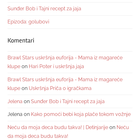
Sunđer Bob i Tajni recept za jaja
Epizoda: golubovi
Komentari
Brawl Stars uskršnja euforija - Mama iz magareće
klupe
on
Hari Poter i uskršnja jaja
Brawl Stars uskršnja euforija - Mama iz magareće
klupe
on
Uskršnja Priča o igračkama
Jelena
on
Sunđer Bob i Tajni recept za jaja
Jelena
on
Kako pomoći bebi koja plače tokom vožnje
Neću da moja deca budu takva! | Detinjarije
on
Neću
da moja deca budu takva!