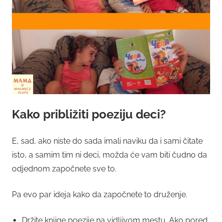
Kako približiti poeziju deci?
E, sad, ako niste do sada imali naviku da i sami čitate
isto, a samim tim ni deci, možda će vam biti čudno da
odjednom započnete sve to.
Pa evo par ideja kako da započnete to druženje.
Držite knjige poezije na vidljivom mestu. Ako pored