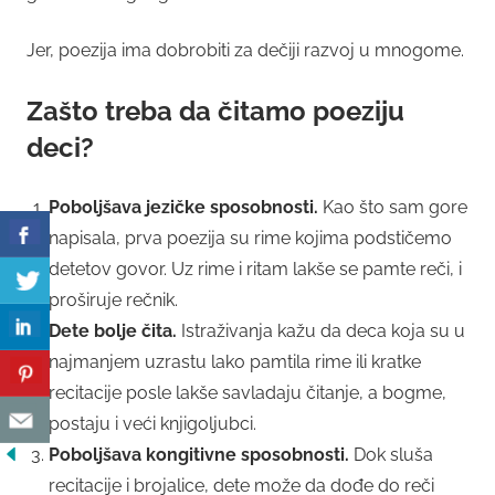
Jer, poezija ima dobrobiti za dečiji razvoj u mnogome.
Zašto treba da čitamo poeziju
deci?
Poboljšava jezičke sposobnosti.
Kao što sam gore
napisala, prva poezija su rime kojima podstičemo
detetov govor. Uz rime i ritam lakše se pamte reči, i
proširuje rečnik.
Dete bolje čita.
Istraživanja kažu da deca koja su u
najmanjem uzrastu lako pamtila rime ili kratke
recitacije posle lakše savladaju čitanje, a bogme,
postaju i veći knjigoljubci.
Poboljšava kongitivne sposobnosti.
Dok sluša
recitacije i brojalice, dete može da dođe do reči