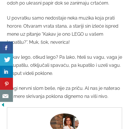
odoh po ukrasni papir dok se zanimaju crtaćem.
U povratku samo nedostaje neka muzika koja prati
horore. Otvaram vrata stana, a stariji sin izleće ispred
mene uz pitanje “Kakav je ono LEGO u vašem
kupatilu?”. Muk, šok, neverica!
Kakav lego, otkud lego? Pa lako, hteli su vagu, vaga je
u kupatilu, otključali spavaću, pa kupatilo i uzeli vagu.
I usput videli poklone.
Blagi nervni slom beše, nije za priču. Al nas je naterao
da mere skrivanja poklona dignemo na viši nivo.