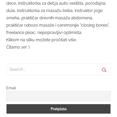
dece, instruktorka za dečja auto-sedišta, porođajna
dula, instruktorka za masažu beba, instruktor joge
smeha, praktičar drevnih masaža abdomena,
praktičar rebozo masaže i ceremonije "closing bones",
freelance pisac, nepopravljivi optimista.
Klikom na sliku možete pročitati više.
Čitamo se! :)
Search
for:
Searc
Email