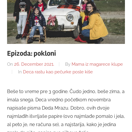
Epizoda: pokloni
On
26. December 2021.
By
Mama iz magarece klupe
In
Deca rastu kao pečurke posle kiše
Beše to vreme pre 3 godine. Čudo jedno, beše zima, a
imala snega. Deca vredno početkom novembra
napisaše pisma Deda Mrazu. Dobro, ovih dvoje
najmlađih išvrljaše papire (ovo najmlađe pomalo i jela,
al peto je, ne računa se), a najstarija, kako je jedina