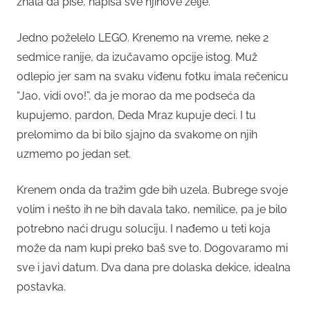
znala da piše, napisa sve njihove želje.
Jedno poželelo LEGO. Krenemo na vreme, neke 2
sedmice ranije, da izučavamo opcije istog. Muž
odlepio jer sam na svaku viđenu fotku imala rečenicu
“Jao, vidi ovo!”, da je morao da me podseća da
kupujemo, pardon, Deda Mraz kupuje deci. I tu
prelomimo da bi bilo sjajno da svakome on njih
uzmemo po jedan set.
Krenem onda da tražim gde bih uzela. Bubrege svoje
volim i nešto ih ne bih davala tako, nemilice, pa je bilo
potrebno naći drugu soluciju. I nađemo u teti koja
može da nam kupi preko baš sve to. Dogovaramo mi
sve i javi datum. Dva dana pre dolaska dekice, idealna
postavka.