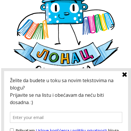
Kako bismo unapredili blog, koristimo kolačiće.
Neki kolačići koje koristimo neophodni su za
pravilno funkcionisanje određenih usluga, a
drugi se koriste za prikupljanje informacija o
korišćenju internet stranice (statistiku) kako bi
blog što više bio prilagođen vašim