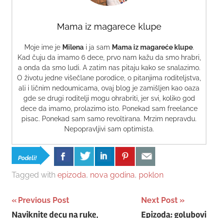
Mama iz magarece klupe
Moje ime je
Milena
i ja sam
Mama iz magareće klupe
.
Kad čuju da imamo 6 dece, prvo nam kažu da smo hrabri,
a onda da smo ludi. A zatim nas pitaju kako se snalazimo.
O životu jedne višečlane porodice, o pitanjima roditeljstva,
ali i ličnim nedoumicama, ovaj blog je zamišljen kao oaza
gde se drugi roditelji mogu ohrabriti, jer svi, koliko god
dece da imamo, prolazimo isto. Ponekad sam freelance
pisac. Ponekad sam samo revoltirana. Mrzim nepravdu.
Nepopravljivi sam optimista.
Podeli!
Tagged with
epizoda
,
nova godina
,
poklon
Post
Previous Post
Next Post
Naviknite decu na ruke,
Epizoda: golubovi