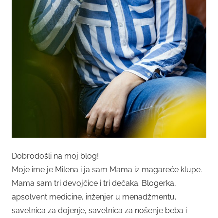
Dobrodošli na moj blog!
Moje ime je Milena i ja sam Mama iz magareće klupe.
Mama sam tri devojčice i tri dečaka. Blogerka,
apsolvent medicine, inženjer u menadžmentu,
savetnica za dojenje, savetnica za nošenje beba i