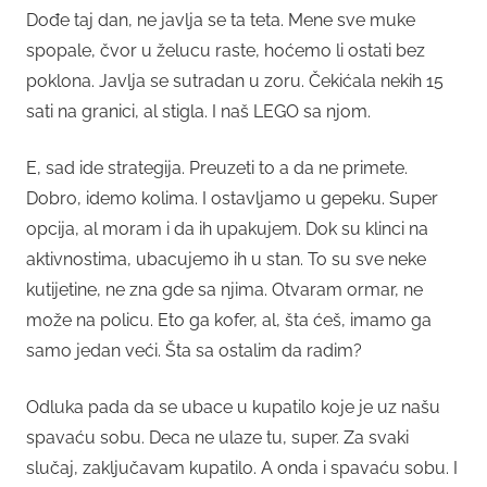
Dođe taj dan, ne javlja se ta teta. Mene sve muke
spopale, čvor u želucu raste, hoćemo li ostati bez
poklona. Javlja se sutradan u zoru. Čekićala nekih 15
sati na granici, al stigla. I naš LEGO sa njom.
E, sad ide strategija. Preuzeti to a da ne primete.
Dobro, idemo kolima. I ostavljamo u gepeku. Super
opcija, al moram i da ih upakujem. Dok su klinci na
aktivnostima, ubacujemo ih u stan. To su sve neke
kutijetine, ne zna gde sa njima. Otvaram ormar, ne
može na policu. Eto ga kofer, al, šta ćeš, imamo ga
samo jedan veći. Šta sa ostalim da radim?
Odluka pada da se ubace u kupatilo koje je uz našu
spavaću sobu. Deca ne ulaze tu, super. Za svaki
slučaj, zaključavam kupatilo. A onda i spavaću sobu. I