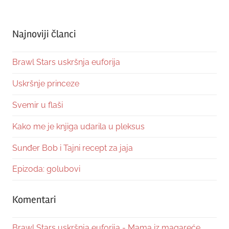
Najnoviji članci
Brawl Stars uskršnja euforija
Uskršnje princeze
Svemir u flaši
Kako me je knjiga udarila u pleksus
Sunđer Bob i Tajni recept za jaja
Epizoda: golubovi
Komentari
Brawl Stars uskršnja euforija - Mama iz magareće