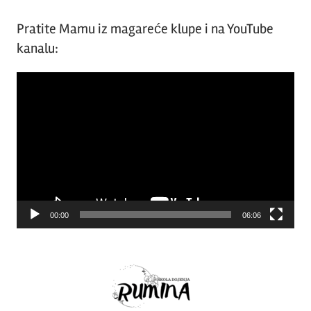
Pratite Mamu iz magareće klupe i na YouTube
kanalu:
Video
Player
00:00
06:06