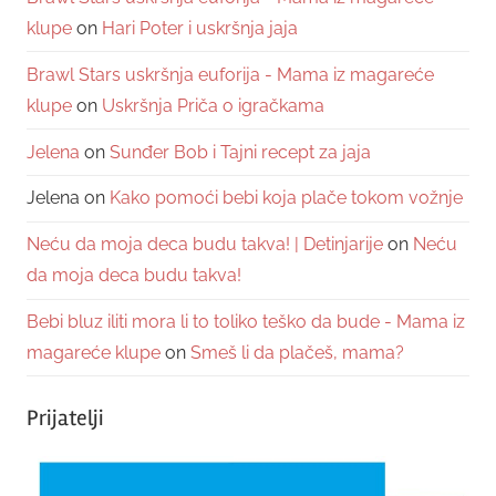
klupe
on
Hari Poter i uskršnja jaja
Brawl Stars uskršnja euforija - Mama iz magareće
klupe
on
Uskršnja Priča o igračkama
Jelena
on
Sunđer Bob i Tajni recept za jaja
Jelena
on
Kako pomoći bebi koja plače tokom vožnje
Neću da moja deca budu takva! | Detinjarije
on
Neću
da moja deca budu takva!
Bebi bluz iliti mora li to toliko teško da bude - Mama iz
magareće klupe
on
Smeš li da plačeš, mama?
Prijatelji