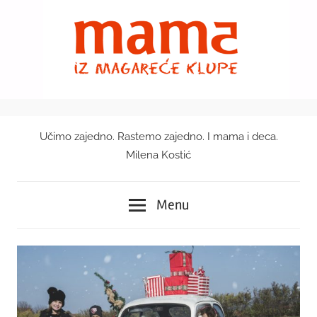
Skip
to
content
Učimo zajedno. Rastemo zajedno. I mama i deca.
Mama
Milena Kostić
iz
Menu
magareće
klupe