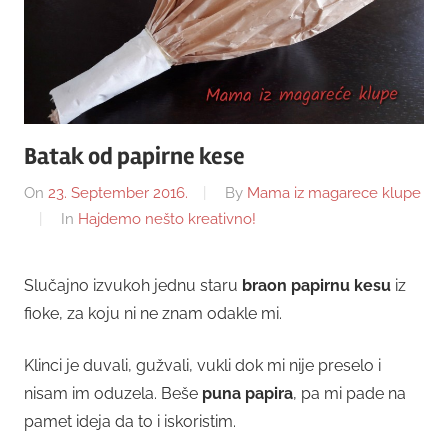
Batak od papirne kese
On
23. September 2016.
By
Mama iz magarece klupe
In
Hajdemo nešto kreativno!
Slučajno izvukoh jednu staru
braon papirnu kesu
iz
fioke, za koju ni ne znam odakle mi.
Klinci je duvali, gužvali, vukli dok mi nije preselo i
nisam im oduzela. Beše
puna papira
, pa mi pade na
pamet ideja da to i iskoristim.