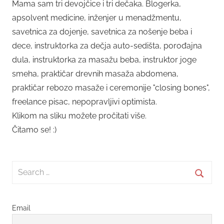
Mama sam tri devojčice i tri dečaka. Blogerka,
apsolvent medicine, inženjer u menadžmentu,
savetnica za dojenje, savetnica za nošenje beba i
dece, instruktorka za dečja auto-sedišta, porođajna
dula, instruktorka za masažu beba, instruktor joge
smeha, praktičar drevnih masaža abdomena,
praktičar rebozo masaže i ceremonije "closing bones",
freelance pisac, nepopravljivi optimista.
Klikom na sliku možete pročitati više.
Čitamo se! :)
Search
for:
Searc
Email