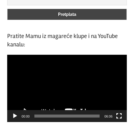
Pratite Mamu iz magareće klupe i na YouTube
kanalu:
Video
Player
00:00
06:06