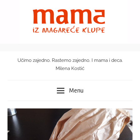
Skip
to
content
Učimo zajedno. Rastemo zajedno. I mama i deca.
Mama
Milena Kostić
iz
Menu
magareće
klupe