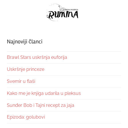
Najnoviji članci
Brawl Stars uskršnja euforija
Uskršnje princeze
Svemir u flaši
Kako me je knjiga udarila u pleksus
Sunđer Bob i Tajni recept za jaja
Epizoda: golubovi