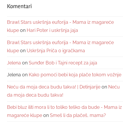
Komentari
Brawl Stars uskršnja euforija - Mama iz magareće
klupe
on
Hari Poter i uskršnja jaja
Brawl Stars uskršnja euforija - Mama iz magareće
klupe
on
Uskršnja Priča o igračkama
Jelena
on
Sunđer Bob i Tajni recept za jaja
Jelena
on
Kako pomoći bebi koja plače tokom vožnje
Neću da moja deca budu takva! | Detinjarije
on
Neću
da moja deca budu takva!
Bebi bluz iliti mora li to toliko teško da bude - Mama iz
magareće klupe
on
Smeš li da plačeš, mama?