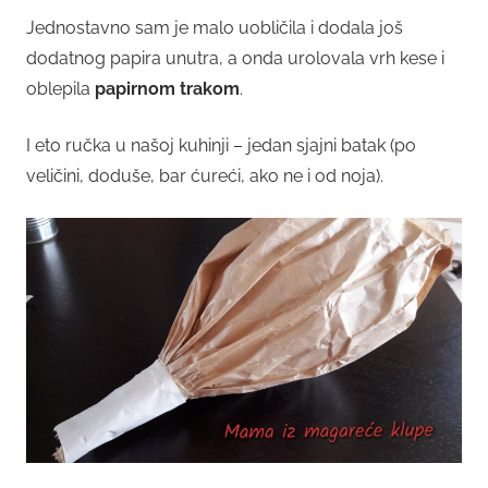
Jednostavno sam je malo uobličila i dodala još
dodatnog papira unutra, a onda urolovala vrh kese i
oblepila
papirnom trakom
.
I eto ručka u našoj kuhinji – jedan sjajni batak (po
veličini, doduše, bar ćureći, ako ne i od noja).