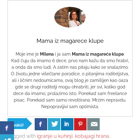
Mama iz magarece klupe
Moje ime je
Milena
i ja sam
Mama iz magareće klupe
.
Kad čuju da imamo 6 dece, prvo nam kažu da smo hrabri,
a onda da smo ludi. A zatim nas pitaju kako se snalazimo.
O životu jedne višečlane porodice, o pitanjima roditeljstva,
ali i ličnim nedoumicama, ovaj blog je zamišljen kao oaza
gde se drugi roditelji mogu ohrabriti, jer svi, koliko god
dece da imamo, prolazimo isto. Ponekad sam freelance
pisac. Ponekad sam samo revoltirana. Mrzim nepravdu.
Nepopravljivi sam optimista.
Podeli!
Tagged with
igranje u kuhinji
,
kobajagi hrana
,