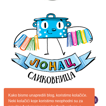
Kako bismo unapredili blog, koristimo kolačiće.
Neki kolačići koje koristimo neophodni su za