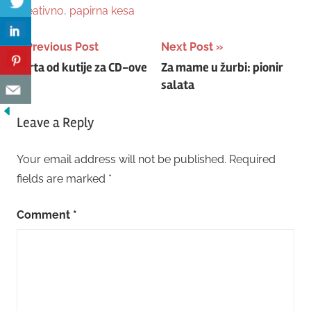
kreativno
,
papirna kesa
Post
Previous Post
Next Post
Torta od kutije za CD-ove
Za mame u žurbi: pionir
navigation
salata
Leave a Reply
Your email address will not be published.
Required
fields are marked
*
Comment
*