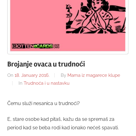
Brojanje ovaca u trudnoći
On
18. January 2016.
By
Mama iz magarece klupe
In
Trudnoća i u nastavku
Čemu služi nesanica u trudnoći?
E, stare osobe kad pitaš, kažu da se spremaš za
period kad se beba rodi kad ionako nećeš spavati.