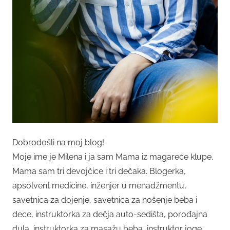
Dobrodošli na moj blog!
Moje ime je Milena i ja sam Mama iz magareće klupe.
Mama sam tri devojčice i tri dečaka. Blogerka,
apsolvent medicine, inženjer u menadžmentu,
savetnica za dojenje, savetnica za nošenje beba i
dece, instruktorka za dečja auto-sedišta, porođajna
dula, instruktorka za masažu beba, instruktor joge