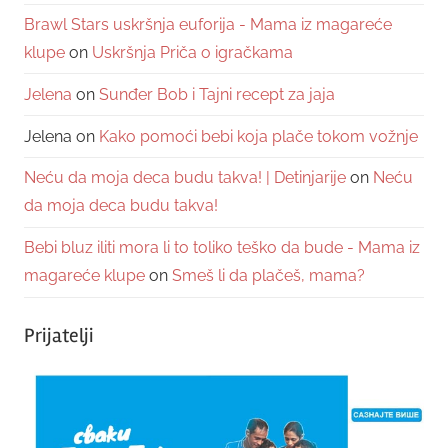
Brawl Stars uskršnja euforija - Mama iz magareće
klupe
on
Uskršnja Priča o igračkama
Jelena
on
Sunđer Bob i Tajni recept za jaja
Jelena
on
Kako pomoći bebi koja plače tokom vožnje
Neću da moja deca budu takva! | Detinjarije
on
Neću
da moja deca budu takva!
Bebi bluz iliti mora li to toliko teško da bude - Mama iz
magareće klupe
on
Smeš li da plačeš, mama?
Prijatelji