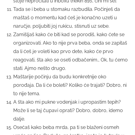
stoje nepročitati u inboxu (nekih 816, čini mi se).
Tada se i beba u stomaku razbudila. Počinješ da
maštaš o momentu kad ćeš je konačno uzeti u
naručje, poljubiti joj rukicu, stisnuti uz sebe.
Zamišljaš kako će biti kad se porodiš, kako ćete se
organizovati. Ako to nije prva beba, onda se zapitaš
da li ćeš je voleti kao prvo dete, kako će prvo
reagovati, šta ako se oseti odbačenim… Ok, tu ćemo
stati. Ajmo nešto drugo.
Maštarije počinju da budu konkretnije oko
porođaja. Da li će boleti? Koliko će trajati? Dobro, ni
to nije tema.
A šta ako mi pukne vodenjak i upropastim tepih?
Može li se taj čupavi oprati? Dobro, dobro, idemo
dalje.
Osećaš kako beba mrda, pa ti se blaženi osmeh