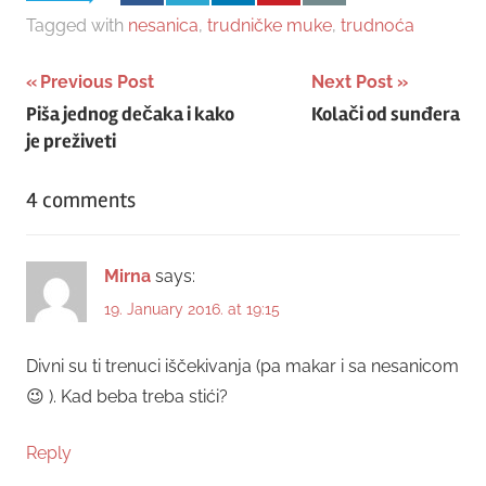
Tagged with
nesanica
,
trudničke muke
,
trudnoća
Post
Previous Post
Next Post
Piša jednog dečaka i kako
Kolači od sunđera
navigation
je preživeti
4 comments
Mirna
says:
19. January 2016. at 19:15
Divni su ti trenuci iščekivanja (pa makar i sa nesanicom
😉 ). Kad beba treba stići?
Reply