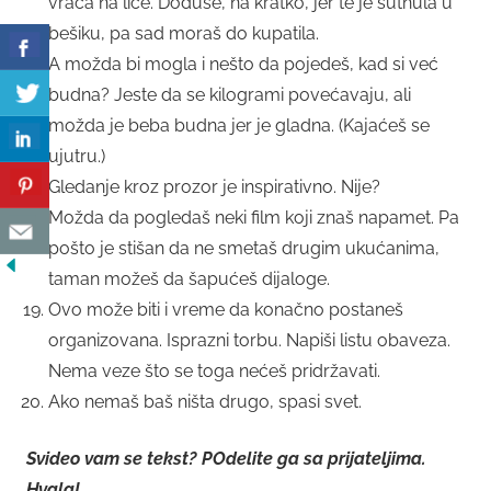
vraća na lice. Doduše, na kratko, jer te je šutnula u
bešiku, pa sad moraš do kupatila.
A možda bi mogla i nešto da pojedeš, kad si već
budna? Jeste da se kilogrami povećavaju, ali
možda je beba budna jer je gladna. (Kajaćeš se
ujutru.)
Gledanje kroz prozor je inspirativno. Nije?
Možda da pogledaš neki film koji znaš napamet. Pa
pošto je stišan da ne smetaš drugim ukućanima,
taman možeš da šapućeš dijaloge.
Ovo može biti i vreme da konačno postaneš
organizovana. Isprazni torbu. Napiši listu obaveza.
Nema veze što se toga nećeš pridržavati.
Ako nemaš baš ništa drugo, spasi svet.
Svideo vam se tekst? POdelite ga sa prijateljima.
Hvala!