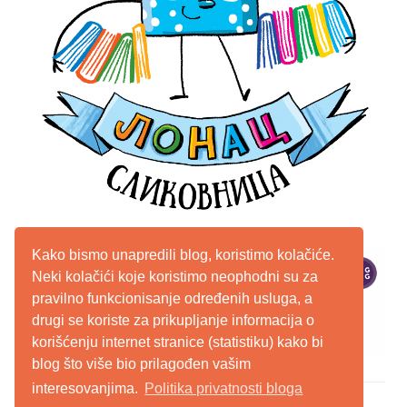
Kako bismo unapredili blog, koristimo kolačiće.
Neki kolačići koje koristimo neophodni su za
pravilno funkcionisanje određenih usluga, a
drugi se koriste za prikupljanje informacija o
korišćenju internet stranice (statistiku) kako bi
blog što više bio prilagođen vašim
interesovanjima.
Politika privatnosti bloga