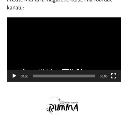
kanalu:
Video
Player
00:00
06:06