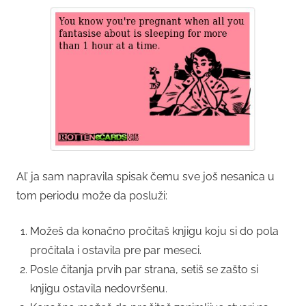
Al’ ja sam napravila spisak čemu sve još nesanica u
tom periodu može da posluži:
Možeš da konačno pročitaš knjigu koju si do pola
pročitala i ostavila pre par meseci.
Posle čitanja prvih par strana, setiš se zašto si
knjigu ostavila nedovršenu.