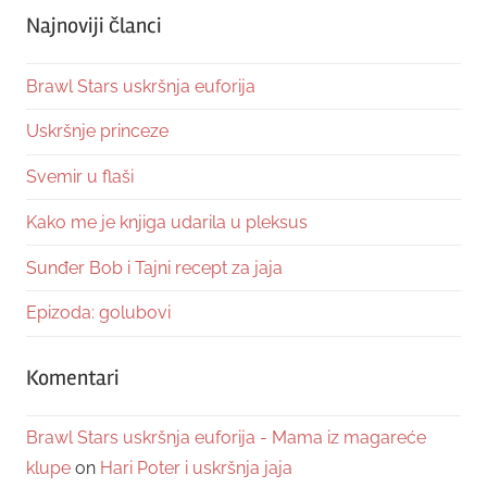
Najnoviji članci
Brawl Stars uskršnja euforija
Uskršnje princeze
Svemir u flaši
Kako me je knjiga udarila u pleksus
Sunđer Bob i Tajni recept za jaja
Epizoda: golubovi
Komentari
Brawl Stars uskršnja euforija - Mama iz magareće
klupe
on
Hari Poter i uskršnja jaja