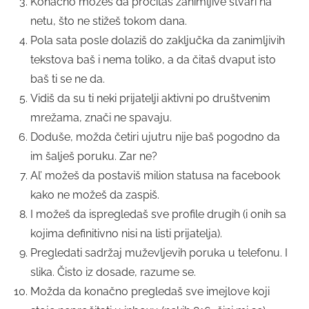
Konačno možeš da pročitaš zanimljive stvari na
netu, što ne stižeš tokom dana.
Pola sata posle dolaziš do zaključka da zanimljivih
tekstova baš i nema toliko, a da čitaš dvaput isto
baš ti se ne da.
Vidiš da su ti neki prijatelji aktivni po društvenim
mrežama, znači ne spavaju.
Doduše, možda četiri ujutru nije baš pogodno da
im šalješ poruku. Zar ne?
Al’ možeš da postaviš milion statusa na facebook
kako ne možeš da zaspiš.
I možeš da ispregledaš sve profile drugih (i onih sa
kojima definitivno nisi na listi prijatelja).
Pregledati sadržaj muževljevih poruka u telefonu. I
slika. Čisto iz dosade, razume se.
Možda da konačno pregledaš sve imejlove koji