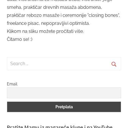
smeha, praktičar drevnih masaža abdomena,
praktičar rebozo masaže i ceremonije "closing bones",
freelance pisac, nepopravljivi optimista.
Klikom na sliku možete pročitati više.
Čitamo se! :)
Search
for:
Searc
Email
Pratite Mamu iz magareće klupe i na YouTube