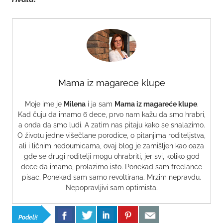
Mama iz magarece klupe
Moje ime je
Milena
i ja sam
Mama iz magareće klupe
.
Kad čuju da imamo 6 dece, prvo nam kažu da smo hrabri,
a onda da smo ludi. A zatim nas pitaju kako se snalazimo.
O životu jedne višečlane porodice, o pitanjima roditeljstva,
ali i ličnim nedoumicama, ovaj blog je zamišljen kao oaza
gde se drugi roditelji mogu ohrabriti, jer svi, koliko god
dece da imamo, prolazimo isto. Ponekad sam freelance
pisac. Ponekad sam samo revoltirana. Mrzim nepravdu.
Nepopravljivi sam optimista.
Podeli!