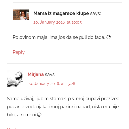
Mama iz magarece klupe
says:
20. January 2016. at 10:05
Polovinom maja. Ima jos da se guli do tada. 🙂
Reply
Mirjana
says:
20. January 2016. at 15:28
Samo uzivaj, ljubim stomak, p.s. moj cupavi preziveo
pucanje vodenjaka i moj panicni napad, nista mu nije
bilo, a ni meni 😉