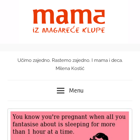
Skip
to
content
Učimo zajedno. Rastemo zajedno. I mama i deca.
Mama
Milena Kostić
iz
Menu
magareće
klupe