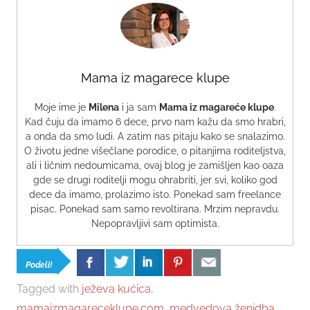
Mama iz magarece klupe
Moje ime je
Milena
i ja sam
Mama iz magareće klupe
.
Kad čuju da imamo 6 dece, prvo nam kažu da smo hrabri,
a onda da smo ludi. A zatim nas pitaju kako se snalazimo.
O životu jedne višečlane porodice, o pitanjima roditeljstva,
ali i ličnim nedoumicama, ovaj blog je zamišljen kao oaza
gde se drugi roditelji mogu ohrabriti, jer svi, koliko god
dece da imamo, prolazimo isto. Ponekad sam freelance
pisac. Ponekad sam samo revoltirana. Mrzim nepravdu.
Nepopravljivi sam optimista.
Podeli!
Tagged with
ježeva kućica
,
mamaizmagareceklupe.com
,
medvedova ženidba
,