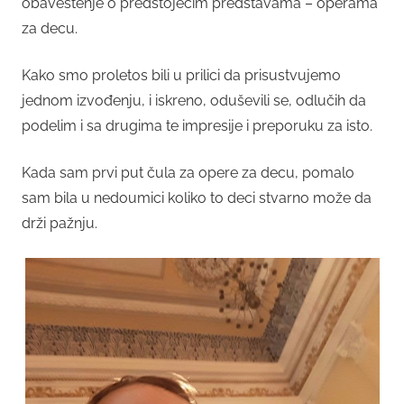
obaveštenje o predstojećim predstavama – operama
za decu.
Kako smo proletos bili u prilici da prisustvujemo
jednom izvođenju, i iskreno, oduševili se, odlučih da
podelim i sa drugima te impresije i preporuku za isto.
Kada sam prvi put čula za opere za decu, pomalo
sam bila u nedoumici koliko to deci stvarno može da
drži pažnju.