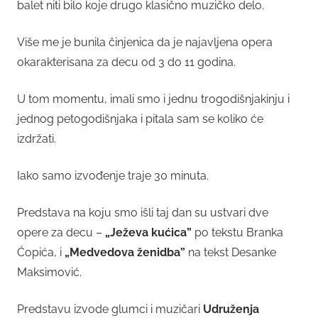
balet niti bilo koje drugo klasično muzičko delo.
Više me je bunila činjenica da je najavljena opera
okarakterisana za decu od 3 do 11 godina.
U tom momentu, imali smo i jednu trogodišnjakinju i
jednog petogodišnjaka i pitala sam se koliko će
izdržati.
Iako samo izvođenje traje 30 minuta.
Predstava na koju smo išli taj dan su ustvari dve
opere za decu –
„Ježeva kućica”
po tekstu Branka
Ćopića, i
„Medvedova ženidba”
na tekst Desanke
Maksimović.
Predstavu izvode glumci i muzičari
Udruženja