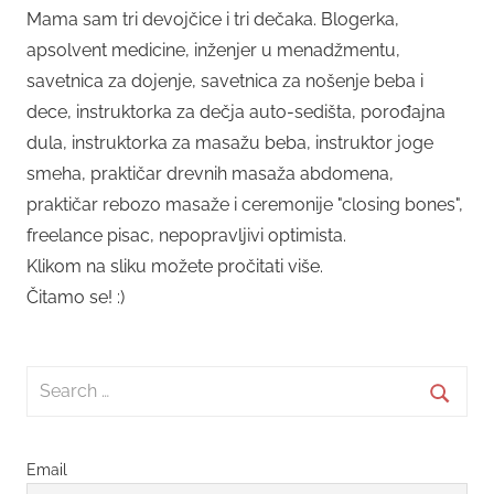
Mama sam tri devojčice i tri dečaka. Blogerka,
apsolvent medicine, inženjer u menadžmentu,
savetnica za dojenje, savetnica za nošenje beba i
dece, instruktorka za dečja auto-sedišta, porođajna
dula, instruktorka za masažu beba, instruktor joge
smeha, praktičar drevnih masaža abdomena,
praktičar rebozo masaže i ceremonije "closing bones",
freelance pisac, nepopravljivi optimista.
Klikom na sliku možete pročitati više.
Čitamo se! :)
Search
for:
Searc
Email