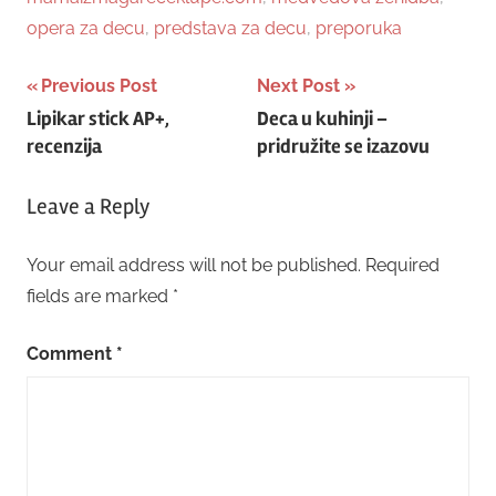
opera za decu
,
predstava za decu
,
preporuka
Post
Previous Post
Next Post
Lipikar stick AP+,
Deca u kuhinji –
navigation
recenzija
pridružite se izazovu
Leave a Reply
Your email address will not be published.
Required
fields are marked
*
Comment
*