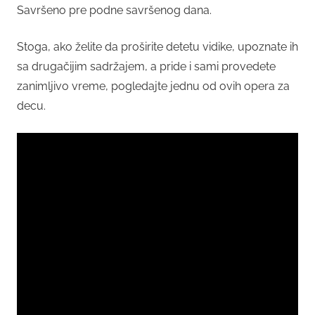
Savršeno pre podne savršenog dana.
Stoga, ako želite da proširite detetu vidike, upoznate ih
sa drugačijim sadržajem, a pride i sami provedete
zanimljivo vreme, pogledajte jednu od ovih opera za
decu.