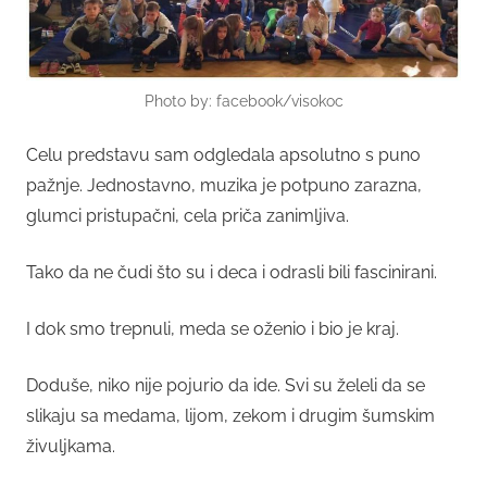
Photo by: facebook/visokoc
Celu predstavu sam odgledala apsolutno s puno
pažnje. Jednostavno, muzika je potpuno zarazna,
glumci pristupačni, cela priča zanimljiva.
Tako da ne čudi što su i deca i odrasli bili fascinirani.
I dok smo trepnuli, meda se oženio i bio je kraj.
Doduše, niko nije pojurio da ide. Svi su želeli da se
slikaju sa medama, lijom, zekom i drugim šumskim
živuljkama.