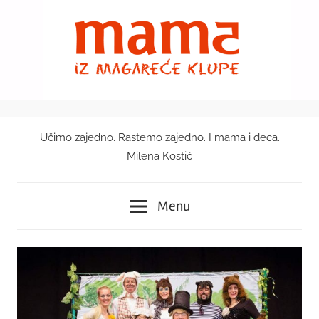
Skip
to
content
Učimo zajedno. Rastemo zajedno. I mama i deca.
Mama
Milena Kostić
iz
Menu
magareće
klupe