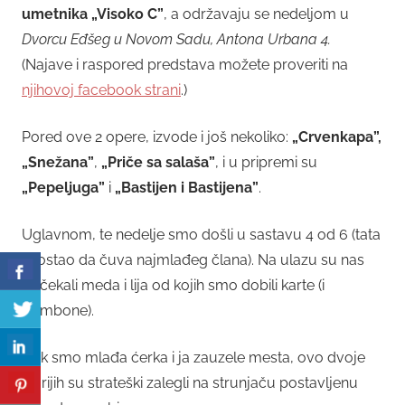
umetnika „Visoko C”
, a održavaju se nedeljom u
Dvorcu Eđšeg u Novom Sadu, Antona Urbana 4.
(Najave i raspored predstava možete proveriti na
njihovoj facebook strani
.)
Pored ove 2 opere, izvode i još nekoliko:
„Crvenkapa”,
„Snežana”
,
„Priče sa salaša”
, i u pripremi su
„Pepeljuga”
i
„Bastijen i Bastijena”
.
Uglavnom, te nedelje smo došli u sastavu 4 od 6 (tata
je ostao da čuva najmlađeg člana). Na ulazu su nas
dočekali meda i lija od kojih smo dobili karte (i
bombone).
Dok smo mlađa ćerka i ja zauzele mesta, ovo dvoje
starijih su strateški zalegli na strunjaču postavljenu