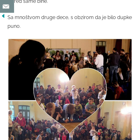
ispred same bine.
Sa mnoštvom druge dece, s obzirom da je bilo dupke
puno.