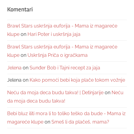
Komentari
Brawl Stars uskršnja euforija - Mama iz magareće
klupe
on
Hari Poter i uskršnja jaja
Brawl Stars uskršnja euforija - Mama iz magareće
klupe
on
Uskršnja Priča o igračkama
Jelena
on
Sunđer Bob i Tajni recept za jaja
Jelena
on
Kako pomoći bebi koja plače tokom vožnje
Neću da moja deca budu takva! | Detinjarije
on
Neću
da moja deca budu takva!
Bebi bluz iliti mora li to toliko teško da bude - Mama iz
magareće klupe
on
Smeš li da plačeš, mama?