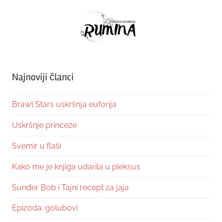
Najnoviji članci
Brawl Stars uskršnja euforija
Uskršnje princeze
Svemir u flaši
Kako me je knjiga udarila u pleksus
Sunđer Bob i Tajni recept za jaja
Epizoda: golubovi