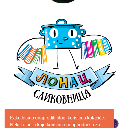
Kako bismo unapredili blog, koristimo kolačiće.
Neki kolačići koje koristimo neophodni su za