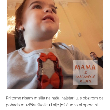
Pri tome nisam mislila na našu najstariju, s obzirom da
pohađa muzičku školicu i nije još čudna ni opera ni