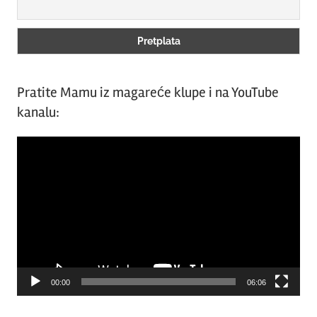
Pratite Mamu iz magareće klupe i na YouTube
kanalu:
Video
Player
00:00
06:06