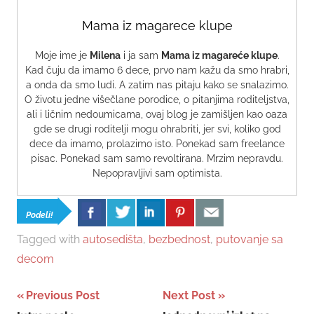
Mama iz magarece klupe
Moje ime je
Milena
i ja sam
Mama iz magareće klupe
.
Kad čuju da imamo 6 dece, prvo nam kažu da smo hrabri,
a onda da smo ludi. A zatim nas pitaju kako se snalazimo.
O životu jedne višečlane porodice, o pitanjima roditeljstva,
ali i ličnim nedoumicama, ovaj blog je zamišljen kao oaza
gde se drugi roditelji mogu ohrabriti, jer svi, koliko god
dece da imamo, prolazimo isto. Ponekad sam freelance
pisac. Ponekad sam samo revoltirana. Mrzim nepravdu.
Nepopravljivi sam optimista.
Podeli!
Tagged with
autosedišta
,
bezbednost
,
putovanje sa
decom
Post
Previous Post
Next Post