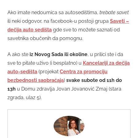
Ako imate nedoumica sa autosedištima,
trebate savet
ili neki odgovor, na facebook-u postoji grupa
Saveti –
dečija auto sedišta
gde sve to možete saznati od
savetnika obučenih da pomognu.
A ako ste
iz Novog Sada ili okoline
, u prilici ste i da
sve to pitate uživo (i besplatno) u
Kancelariji za dečija
auto-sedišta
(projekat
Centra za promociju
bezbednosti saobraćaja
)
svake subote od 11h do
13h
u Domu zdravlja Jovan Jovanović Zmaj (stara
zgrada, ulaz 5).