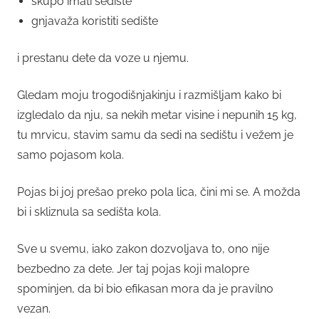
skupo imati sedište
gnjavaža koristiti sedište
i prestanu dete da voze u njemu.
Gledam moju trogodišnjakinju i razmišljam kako bi
izgledalo da nju, sa nekih metar visine i nepunih 15 kg,
tu mrvicu, stavim samu da sedi na sedištu i vežem je
samo pojasom kola.
Pojas bi joj prešao preko pola lica, čini mi se. A možda
bi i skliznula sa sedišta kola.
Sve u svemu, iako zakon dozvoljava to, ono nije
bezbedno za dete. Jer taj pojas koji malopre
spominjen, da bi bio efikasan mora da je pravilno
vezan.