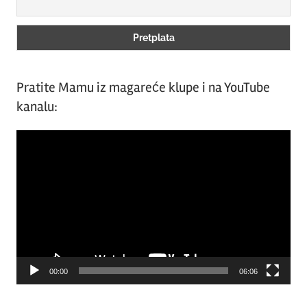
Pratite Mamu iz magareće klupe i na YouTube
kanalu:
Video
Player
00:00
06:06