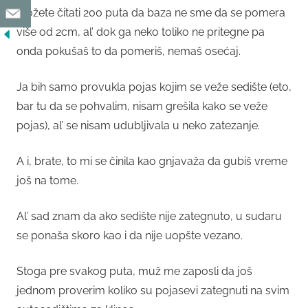
Možete čitati 200 puta da baza ne sme da se pomera
više od 2cm, al’ dok ga neko toliko ne pritegne pa
onda pokušaš to da pomeriš, nemaš osećaj.
Ja bih samo provukla pojas kojim se veže sedište (eto,
bar tu da se pohvalim, nisam grešila kako se veže
pojas), al’ se nisam udubljivala u neko zatezanje.
A i, brate, to mi se činila kao gnjavaža da gubiš vreme
još na tome.
Al’ sad znam da ako sedište nije zategnuto, u sudaru
se ponaša skoro kao i da nije uopšte vezano.
Stoga pre svakog puta, muž me zaposli da još
jednom proverim koliko su pojasevi zategnuti na svim