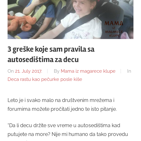
3 greške koje sam pravila sa
autosedištima za decu
On
21. July 2017.
By
Mama iz magarece klupe
In
Deca rastu kao pečurke posle kiše
Leto je i svako malo na društvenim mrežema i
forumima možete pročitati jedno te isto pitanje.
“Da li decu držite sve vreme u autosedištima kad
putujete na more? Nije mi humano da tako provedu