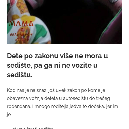
Dete po zakonu više ne mora u
sedište, pa ga ni ne vozite u
sedištu.
Kod nas je na snazi još uvek zakon po kome je
obavezna vožnja deteta u autosedištu do trećeg
rođendana. I mnogo roditelja jedva to dočeka, jer im
je: