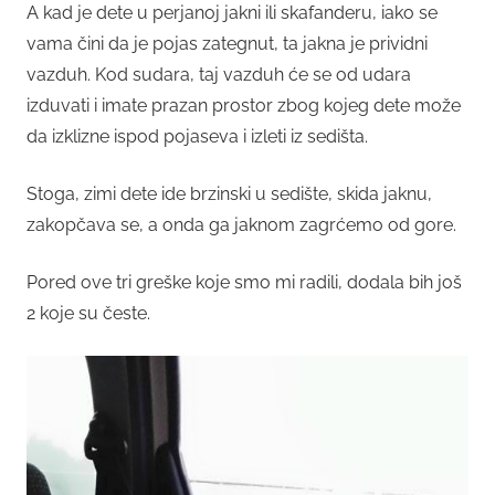
A kad je dete u perjanoj jakni ili skafanderu, iako se
vama čini da je pojas zategnut, ta jakna je prividni
vazduh. Kod sudara, taj vazduh će se od udara
izduvati i imate prazan prostor zbog kojeg dete može
da izklizne ispod pojaseva i izleti iz sedišta.
Stoga, zimi dete ide brzinski u sedište, skida jaknu,
zakopčava se, a onda ga jaknom zagrćemo od gore.
Pored ove tri greške koje smo mi radili, dodala bih još
2 koje su česte.