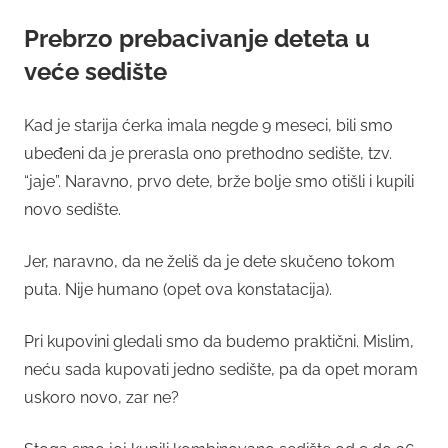
Prebrzo prebacivanje deteta u
veće sedište
Kad je starija ćerka imala negde 9 meseci, bili smo
ubeđeni da je prerasla ono prethodno sedište, tzv.
“jaje”. Naravno, prvo dete, brže bolje smo otišli i kupili
novo sedište.
Jer, naravno, da ne želiš da je dete skučeno tokom
puta. Nije humano (opet ova konstatacija).
Pri kupovini gledali smo da budemo praktični. Mislim,
neću sada kupovati jedno sedište, pa da opet moram
uskoro novo, zar ne?