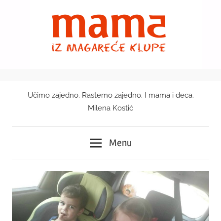
Skip
to
content
Učimo zajedno. Rastemo zajedno. I mama i deca.
Mama
Milena Kostić
iz
Menu
magareće
klupe