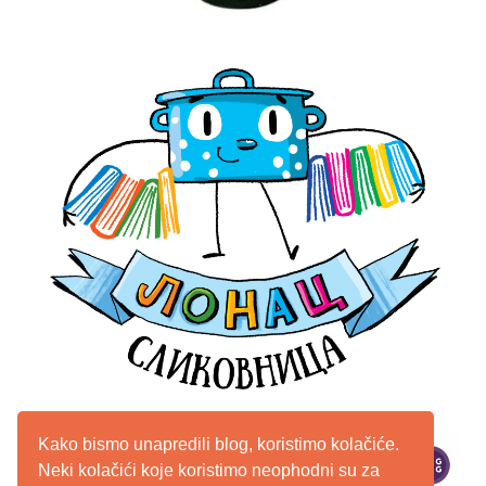
Kako bismo unapredili blog, koristimo kolačiće.
Neki kolačići koje koristimo neophodni su za