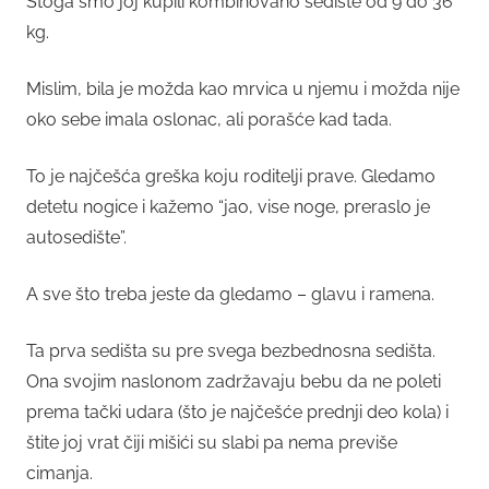
Stoga smo joj kupili kombinovano sedište od 9 do 36
kg.
Mislim, bila je možda kao mrvica u njemu i možda nije
oko sebe imala oslonac, ali porašće kad tada.
To je najčešća greška koju roditelji prave. Gledamo
detetu nogice i kažemo “jao, vise noge, preraslo je
autosedište”.
A sve što treba jeste da gledamo – glavu i ramena.
Ta prva sedišta su pre svega bezbednosna sedišta.
Ona svojim naslonom zadržavaju bebu da ne poleti
prema tački udara (što je najčešće prednji deo kola) i
štite joj vrat čiji mišići su slabi pa nema previše
cimanja.