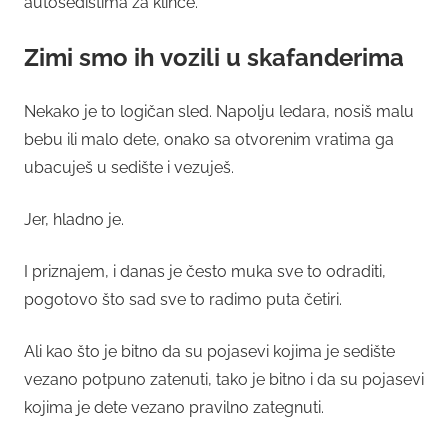
autosedištima za klince.
Zimi smo ih vozili u skafanderima
Nekako je to logičan sled. Napolju ledara, nosiš malu
bebu ili malo dete, onako sa otvorenim vratima ga
ubacuješ u sedište i vezuješ.
Jer, hladno je.
I priznajem, i danas je često muka sve to odraditi,
pogotovo što sad sve to radimo puta četiri.
Ali kao što je bitno da su pojasevi kojima je sedište
vezano potpuno zatenuti, tako je bitno i da su pojasevi
kojima je dete vezano pravilno zategnuti.