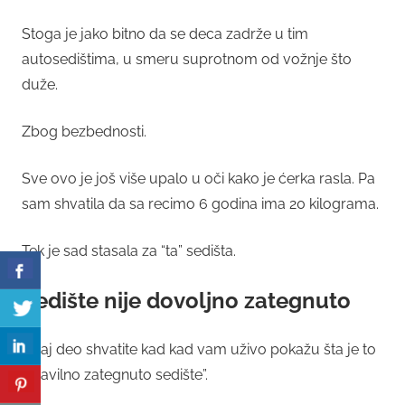
Stoga je jako bitno da se deca zadrže u tim
autosedištima, u smeru suprotnom od vožnje što
duže.
Zbog bezbednosti.
Sve ovo je još više upalo u oči kako je ćerka rasla. Pa
sam shvatila da sa recimo 6 godina ima 20 kilograma.
Tek je sad stasala za “ta” sedišta.
Sedište nije dovoljno zategnuto
Ovaj deo shvatite kad kad vam uživo pokažu šta je to
“pravilno zategnuto sedište”.