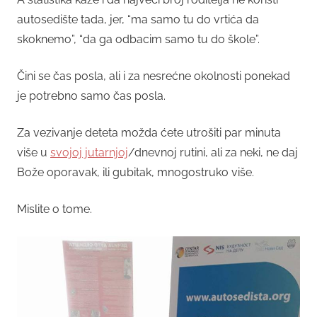
autosedište tada, jer, “ma samo tu do vrtića da
skoknemo”, “da ga odbacim samo tu do škole”.
Čini se čas posla, ali i za nesrećne okolnosti ponekad
je potrebno samo čas posla.
Za vezivanje deteta možda ćete utrošiti par minuta
više u
svojoj jutarnjoj
/dnevnoj rutini, ali za neki, ne daj
Bože oporavak, ili gubitak, mnogostruko više.
Mislite o tome.