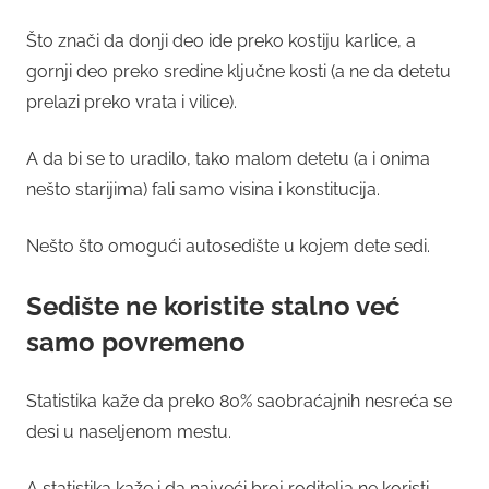
Što znači da donji deo ide preko kostiju karlice, a
gornji deo preko sredine ključne kosti (a ne da detetu
prelazi preko vrata i vilice).
A da bi se to uradilo, tako malom detetu (a i onima
nešto starijima) fali samo visina i konstitucija.
Nešto što omogući autosedište u kojem dete sedi.
Sedište ne koristite stalno već
samo povremeno
Statistika kaže da preko 80% saobraćajnih nesreća se
desi u naseljenom mestu.
A statistika kaže i da najveći broj roditelja ne koristi