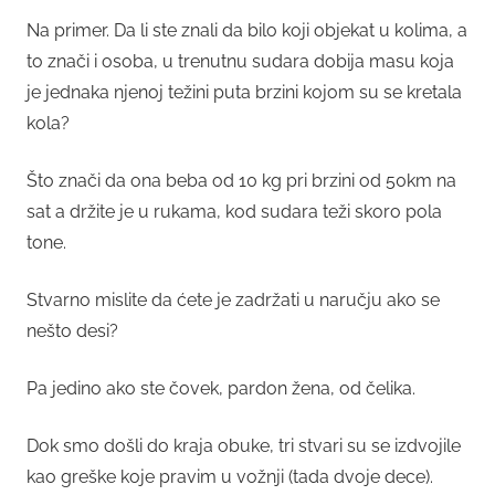
Na primer. Da li ste znali da bilo koji objekat u kolima, a
to znači i osoba, u trenutnu sudara dobija masu koja
je jednaka njenoj težini puta brzini kojom su se kretala
kola?
Što znači da ona beba od 10 kg pri brzini od 50km na
sat a držite je u rukama, kod sudara teži skoro pola
tone.
Stvarno mislite da ćete je zadržati u naručju ako se
nešto desi?
Pa jedino ako ste čovek, pardon žena, od čelika.
Dok smo došli do kraja obuke, tri stvari su se izdvojile
kao greške koje pravim u vožnji (tada dvoje dece).