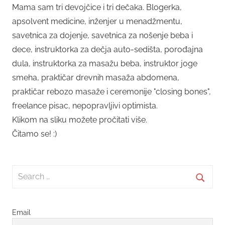
Mama sam tri devojčice i tri dečaka. Blogerka,
apsolvent medicine, inženjer u menadžmentu,
savetnica za dojenje, savetnica za nošenje beba i
dece, instruktorka za dečja auto-sedišta, porođajna
dula, instruktorka za masažu beba, instruktor joge
smeha, praktičar drevnih masaža abdomena,
praktičar rebozo masaže i ceremonije "closing bones",
freelance pisac, nepopravljivi optimista.
Klikom na sliku možete pročitati više.
Čitamo se! :)
Search
for:
Searc
Email