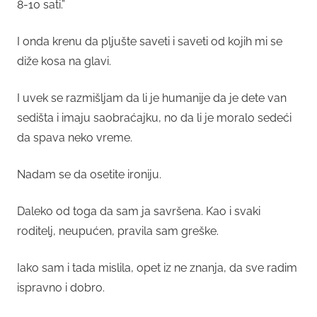
8-10 sati.”
I onda krenu da pljušte saveti i saveti od kojih mi se
diže kosa na glavi.
I uvek se razmišljam da li je humanije da je dete van
sedišta i imaju saobraćajku, no da li je moralo sedeći
da spava neko vreme.
Nadam se da osetite ironiju.
Daleko od toga da sam ja savršena. Kao i svaki
roditelj, neupućen, pravila sam greške.
Iako sam i tada mislila, opet iz ne znanja, da sve radim
ispravno i dobro.