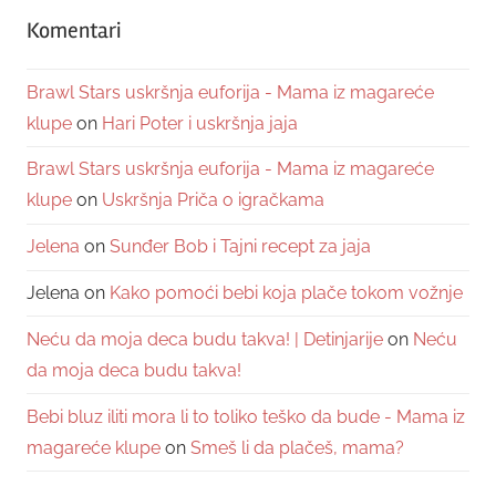
Komentari
Brawl Stars uskršnja euforija - Mama iz magareće
klupe
on
Hari Poter i uskršnja jaja
Brawl Stars uskršnja euforija - Mama iz magareće
klupe
on
Uskršnja Priča o igračkama
Jelena
on
Sunđer Bob i Tajni recept za jaja
Jelena
on
Kako pomoći bebi koja plače tokom vožnje
Neću da moja deca budu takva! | Detinjarije
on
Neću
da moja deca budu takva!
Bebi bluz iliti mora li to toliko teško da bude - Mama iz
magareće klupe
on
Smeš li da plačeš, mama?