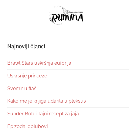
Najnoviji članci
Brawl Stars uskršnja euforija
Uskršnje princeze
Svemir u flaši
Kako me je knjiga udarila u pleksus
Sunđer Bob i Tajni recept za jaja
Epizoda: golubovi