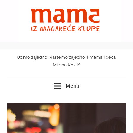
Skip
to
content
Učimo zajedno. Rastemo zajedno. I mama i deca.
Mama
Milena Kostić
iz
Menu
magareće
klupe