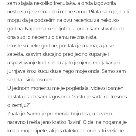
sam stajala nekoliko trenutaka, a onda izgovorila
nesto sto je iznenadilo i mene samu. Pitala sam je, da li
mogu da je podsetim na ovu recenicu za nekoliko
godina. Najpre sam se ljutila, a onda sam shvatila da
ona sudi o necemu o cemu ne zna nista.
Prosle su neke godine, postala je mama, a ja se
zatekla, sasvim slucajno pred jedno kupanje i
uspavljivanje kod njih. Trajalo je njeno moljakanje i
jurnjava kroz kucu duze nego moje onda. Samo sam
sedela i sirila osmeh.
U jednom monentu me je pogledala, videvsi osmeh
zastala i tada sam izgovorila “zasto je sada ne tresnes
o zemlju?”
Znala je. Samo je promenila boju lica, u crveno,
naravno i rekla jeno kratko “Izvini”. O da, na nogama je
imala moje cipele, ali jos daleko od onih u tri velicine.