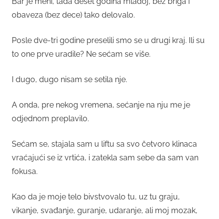
Bar je meni, tada deset godina mlađoj, bez briga i
obaveza (bez dece) tako delovalo.
Posle dve-tri godine preselili smo se u drugi kraj. Ili su
to one prve uradile? Ne sećam se više.
I dugo, dugo nisam se setila nje.
A onda, pre nekog vremena, sećanje na nju me je
odjednom preplavilo.
Sećam se, stajala sam u liftu sa svo četvoro klinaca
vraćajući se iz vrtića, i zatekla sam sebe da sam van
fokusa.
Kao da je moje telo bivstvovalo tu, uz tu graju,
vikanje, svađanje, guranje, udaranje, ali moj mozak,