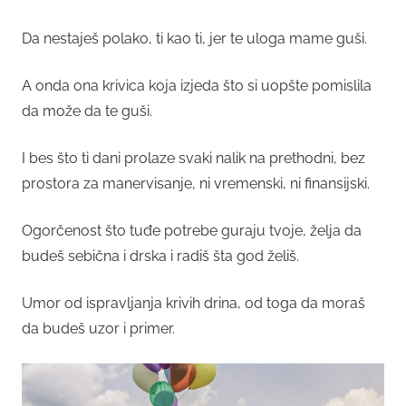
Da nestaješ polako, ti kao ti, jer te uloga mame guši.
A onda ona krivica koja izjeda što si uopšte pomislila
da može da te guši.
I bes što ti dani prolaze svaki nalik na prethodni, bez
prostora za manervisanje, ni vremenski, ni finansijski.
Ogorčenost što tuđe potrebe guraju tvoje, želja da
budeš sebična i drska i radiš šta god želiš.
Umor od ispravljanja krivih drina, od toga da moraš
da budeš uzor i primer.