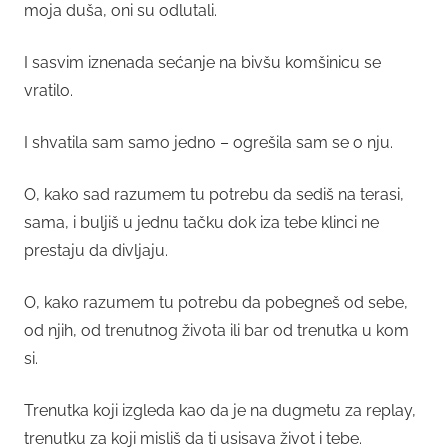
moja duša, oni su odlutali.
I sasvim iznenada sećanje na bivšu komšinicu se
vratilo.
I shvatila sam samo jedno – ogrešila sam se o nju.
O, kako sad razumem tu potrebu da sediš na terasi,
sama, i buljiš u jednu tačku dok iza tebe klinci ne
prestaju da divljaju.
O, kako razumem tu potrebu da pobegneš od sebe,
od njih, od trenutnog života ili bar od trenutka u kom
si.
Trenutka koji izgleda kao da je na dugmetu za replay,
trenutku za koji misliš da ti usisava život i tebe.