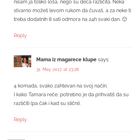
nisam ja toliko loša, nego su deca različita. Neka
stvarno možeš levom rukom da čuvaš, a za neke ti
treba dodatnih 8 sati odmora na 24h svaki dan. 🙂
Reply
Mama iz magarece klupe
says:
31. May 2017. at 23:28
4 komada, svako zahtevan na svoj način.
I kako Tamara reče, potrebno je da prihvatiš da su
različiti (pa čak i kad su slični).
Reply