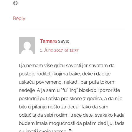
😉
Reply
Tamara
says:
1. June 2017. at 12:37
I ja nemam više grižu savesti jer shvatam da
postoje roditelji kojima bake, deke i dadilje
uskaču povremeno, nekad i par puta tokom
nedelje. A ja sam u ”fu**ing” bioskop i pozorište
poslednji put otišla pre skoro 7 godina, a da nije
bilo u pitanju nešto za decu. Tako da sam
odlučila da sebi rodim i treće dete, svakako kada
budem imala mogućnosti da platim dadilju, tada
ću imati i svoje vreme 🙂