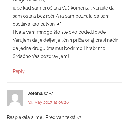
juče kad sam pročitala Vaš komentar, verujte da
sam ostala bez reči. A ja sam poznata da sam
osetljiva kao balvan. 🙂
Hvala Vam mnogo što ste ovo podelili ovde.
Verujem da je deljenje ličnih priča onaj pravi način
da jedna drugu (mamu) bodrimo i hrabrimo.
Srdačno Vas pozdravljam!
Reply
Jelena
says:
30. May 2017. at 08:26
Rasplakala si me… Predivan tekst <3