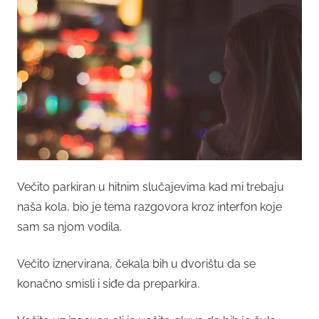
Večito parkiran u hitnim slučajevima kad mi trebaju
naša kola, bio je tema razgovora kroz interfon koje
sam sa njom vodila.
Večito iznervirana, čekala bih u dvorištu da se
konačno smisli i siđe da preparkira.