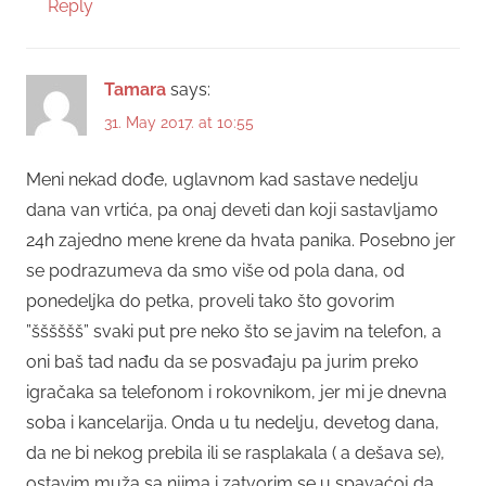
Reply
Tamara
says:
31. May 2017. at 10:55
Meni nekad dođe, uglavnom kad sastave nedelju
dana van vrtića, pa onaj deveti dan koji sastavljamo
24h zajedno mene krene da hvata panika. Posebno jer
se podrazumeva da smo više od pola dana, od
ponedeljka do petka, proveli tako što govorim
”šššššš” svaki put pre neko što se javim na telefon, a
oni baš tad nađu da se posvađaju pa jurim preko
igračaka sa telefonom i rokovnikom, jer mi je dnevna
soba i kancelarija. Onda u tu nedelju, devetog dana,
da ne bi nekog prebila ili se rasplakala ( a dešava se),
ostavim muža sa njima i zatvorim se u spavaćoj da