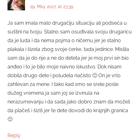
29. May 2017. at 23:39
Ja sam imala malo drugačiju situaciju ali podseća u
suštini na tvoju. Stalno sam osuđivala svoju drugaricu
da je luda i da nema pojma o ničemu jer je stalno
plakala i šizela zbog svoje ćerke, tada jedinice. Mislila
sam da je do nje a ne do deteta jer je moj prvi sin bio
anđeo i to je bilo moje naivno iskustvo. Dok nisam
dobila drugo dete i poludela načisto 🙂 On je vrlo
zahtevan za mene. I tako kad smo se srele posle
dužeg vremena ja sam joj se izvinula na
nerazumevanju i da sada jako dobro znam da možeš
da plačeš i šiziš jer te dete dovodi do krajnjih granica
🙂
Reply