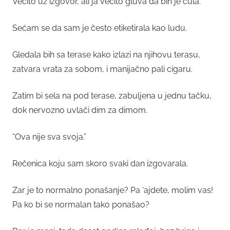
Večito uz izgovor, ali ja večito gluva da bih je čula.
Sećam se da sam je često etiketirala kao ludu.
Gledala bih sa terase kako izlazi na njihovu terasu,
zatvara vrata za sobom, i manijačno pali cigaru.
Zatim bi sela na pod terase, zabuljena u jednu tačku,
dok nervozno uvlači dim za dimom.
“Ova nije sva svoja.”
Rečenica koju sam skoro svaki dan izgovarala.
Zar je to normalno ponašanje? Pa ‘ajdete, molim vas!
Pa ko bi se normalan tako ponašao?