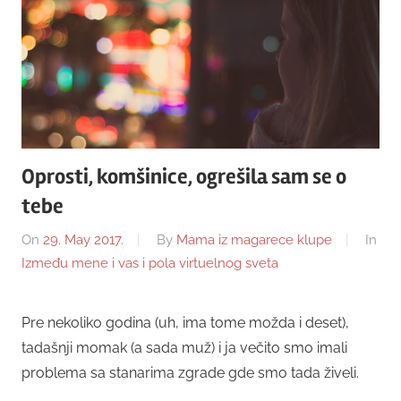
Oprosti, komšinice, ogrešila sam se o
tebe
On
29. May 2017.
By
Mama iz magarece klupe
In
Između mene i vas i pola virtuelnog sveta
Pre nekoliko godina (uh, ima tome možda i deset),
tadašnji momak (a sada muž) i ja večito smo imali
problema sa stanarima zgrade gde smo tada živeli.