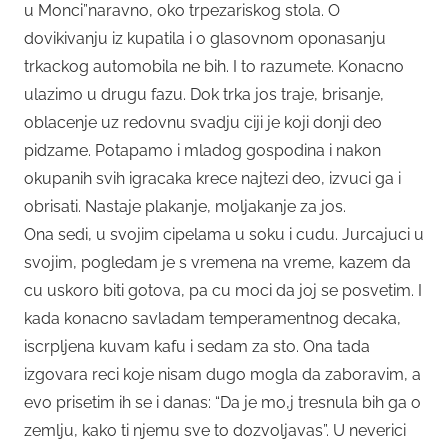
u Monci”naravno, oko trpezariskog stola. O
dovikivanju iz kupatila i o glasovnom oponasanju
trkackog automobila ne bih. I to razumete. Konacno
ulazimo u drugu fazu. Dok trka jos traje, brisanje,
oblacenje uz redovnu svadju ciji je koji donji deo
pidzame. Potapamo i mladog gospodina i nakon
okupanih svih igracaka krece najtezi deo, izvuci ga i
obrisati. Nastaje plakanje, moljakanje za jos.
Ona sedi, u svojim cipelama u soku i cudu. Jurcajuci u
svojim, pogledam je s vremena na vreme, kazem da
cu uskoro biti gotova, pa cu moci da joj se posvetim. I
kada konacno savladam temperamentnog decaka,
iscrpljena kuvam kafu i sedam za sto. Ona tada
izgovara reci koje nisam dugo mogla da zaboravim, a
evo prisetim ih se i danas: “Da je mo,j tresnula bih ga o
zemlju, kako ti njemu sve to dozvoljavas”. U neverici