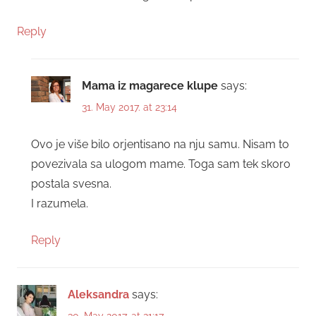
Reply
Mama iz magarece klupe
says:
31. May 2017. at 23:14
Ovo je više bilo orjentisano na nju samu. Nisam to
povezivala sa ulogom mame. Toga sam tek skoro
postala svesna.
I razumela.
Reply
Aleksandra
says: