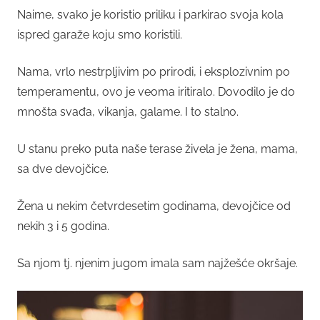
Naime, svako je koristio priliku i parkirao svoja kola
ispred garaže koju smo koristili.
Nama, vrlo nestrpljivim po prirodi, i eksplozivnim po
temperamentu, ovo je veoma iritiralo. Dovodilo je do
mnošta svađa, vikanja, galame. I to stalno.
U stanu preko puta naše terase živela je žena, mama,
sa dve devojčice.
Žena u nekim četvrdesetim godinama, devojčice od
nekih 3 i 5 godina.
Sa njom tj. njenim jugom imala sam najžešće okršaje.