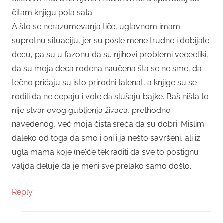
čitam knjigu pola sata.
A što se nerazumevanja tiče, uglavnom imam
suprotnu situaciju, jer su posle mene trudne i dobijale
decu, pa su u fazonu da su njihovi problemi veeeeliki,
da su moja deca rođena naučena šta se ne sme, da
tečno pričaju su isto prirodni talenat, a knjige su se
rodili da ne cepaju i vole da slušaju bajke. Baš ništa to
nije stvar ovog gubljenja živaca, prethodno
navedenog, već moja čista sreća da su dobri. Mislim
daleko od toga da smo i oni i ja nešto savršeni, ali iz
ugla mama koje (ne)će tek raditi da sve to postignu
valjda deluje da je meni sve prelako samo došlo.
Reply