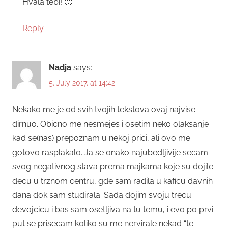
Hvala tebi! 🙂
Reply
Nadja
says:
5. July 2017. at 14:42
Nekako me je od svih tvojih tekstova ovaj najvise
dirnuo. Obicno me nesmejes i osetim neko olaksanje
kad se(nas) prepoznam u nekoj prici, ali ovo me
gotovo rasplakalo. Ja se onako najubedljivije secam
svog negativnog stava prema majkama koje su dojile
decu u trznom centru, gde sam radila u kaficu davnih
dana dok sam studirala. Sada dojim svoju trecu
devojcicu i bas sam osetljiva na tu temu, i evo po prvi
put se prisecam koliko su me nervirale nekad “te