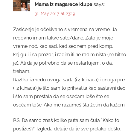
Mama iz magarece klupe
says:
31. May 2017. at 23:19
Zasićenje je očekivano s vremena na vreme. Ja
redovno imam takve sate/dane. Zato je moje
vreme noć, kao sad, kad sednem pred komp,
knjigu ili na prozor, i radim ili ne radim ništa (ne bitno
je). Ali da je potrebno da se restartujem, o da,
trebam.
Razlika između ovoga sada (i 4 klinaca) i onoga pre
(i 2 klinaca) je što sam to prihvatila kao sastavni deo
i što sam prestala da se osećam loše što se
osećam loše. Ako me razumeš šta želim da kažem.
P.S. Da samo znaš koliko puta sam čula “Kako to
postižeš?” Izgleda deluje da je sve prelako došlo.