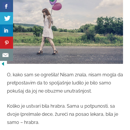
O, kako sam se ogrešila! Nisam znala, nisam mogla da
pretpostavim da to spoljašnje ludilo je bilo samo
pokušaj da joj ne obuzme unutrašnjost.
Koliko je ustvari bila hrabra. Sama u potpunosti, sa
dvoje (pre)male dece, žureći na posao lekara, bila je
samo – hrabra.