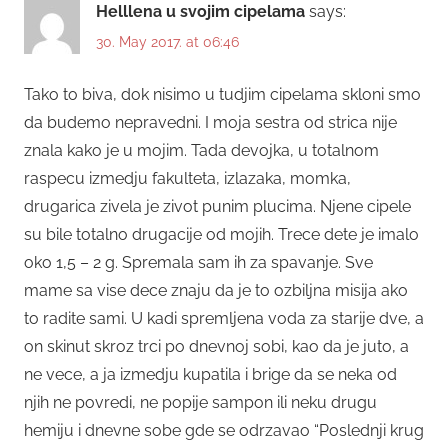
Helllena u svojim cipelama
says:
30. May 2017. at 06:46
Tako to biva, dok nisimo u tudjim cipelama skloni smo
da budemo nepravedni. I moja sestra od strica nije
znala kako je u mojim. Tada devojka, u totalnom
raspecu izmedju fakulteta, izlazaka, momka,
drugarica zivela je zivot punim plucima. Njene cipele
su bile totalno drugacije od mojih. Trece dete je imalo
oko 1,5 – 2 g. Spremala sam ih za spavanje. Sve
mame sa vise dece znaju da je to ozbiljna misija ako
to radite sami. U kadi spremljena voda za starije dve, a
on skinut skroz trci po dnevnoj sobi, kao da je juto, a
ne vece, a ja izmedju kupatila i brige da se neka od
njih ne povredi, ne popije sampon ili neku drugu
hemiju i dnevne sobe gde se odrzavao “Poslednji krug