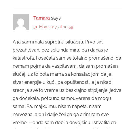
Tamara
says:
31. May 2017. at 10:59
A ja sam imala suprotnu situaciju. Prvo sin,
prezahtevan, bez sekunda mira, pa i danas je
katastrofa. I osećala sam se totalno promašeno, da
nemam pojma da vaspitavam, da sam promašen
slučaj, uz to pola mama sa konsatacijom da je
stvar energije u kući, pa opuštenosti, a ja nikad
srećnija sve to vreme uz beskrajno strpljenje, jedva
ga dočekala, potpuno samouverena da mogu
sama. Pa, majku mu, nisam napeta, nisam
nervozna, a on i dalje želi da ga animiram sve
vreme. E onda sam dobila devojčicu i shvatila da