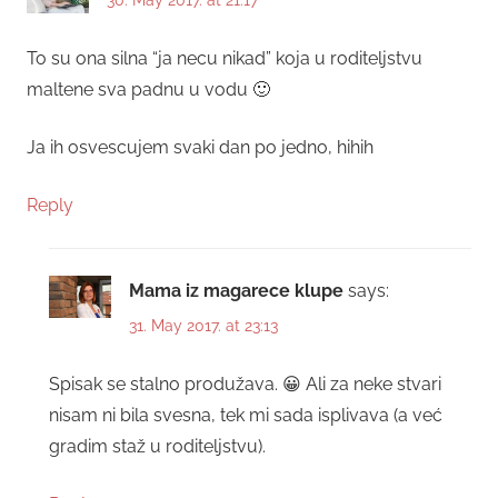
30. May 2017. at 21:17
To su ona silna “ja necu nikad” koja u roditeljstvu
maltene sva padnu u vodu 🙂
Ja ih osvescujem svaki dan po jedno, hihih
Reply
Mama iz magarece klupe
says:
31. May 2017. at 23:13
Spisak se stalno produžava. 😀 Ali za neke stvari
nisam ni bila svesna, tek mi sada isplivava (a već
gradim staž u roditeljstvu).