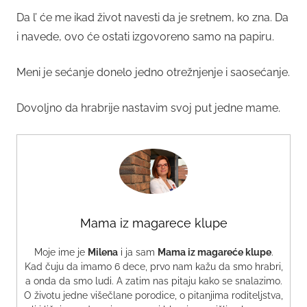
Da l’ će me ikad život navesti da je sretnem, ko zna. Da
i navede, ovo će ostati izgovoreno samo na papiru.
Meni je sećanje donelo jedno otrežnjenje i saosećanje.
Dovoljno da hrabrije nastavim svoj put jedne mame.
Mama iz magarece klupe
Moje ime je
Milena
i ja sam
Mama iz magareće klupe
.
Kad čuju da imamo 6 dece, prvo nam kažu da smo hrabri,
a onda da smo ludi. A zatim nas pitaju kako se snalazimo.
O životu jedne višečlane porodice, o pitanjima roditeljstva,