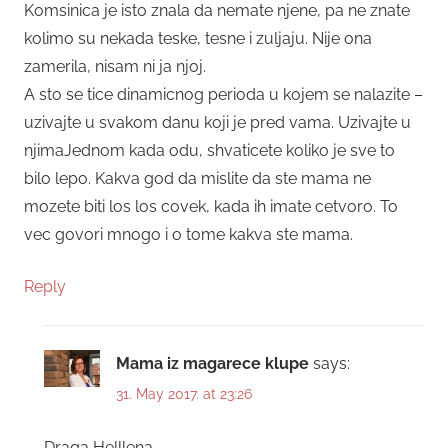
Komsinica je isto znala da nemate njene, pa ne znate
kolimo su nekada teske, tesne i zuljaju. Nije ona
zamerila, nisam ni ja njoj.
A sto se tice dinamicnog perioda u kojem se nalazite –
uzivajte u svakom danu koji je pred vama. Uzivajte u
njimaJednom kada odu, shvaticete koliko je sve to
bilo lepo. Kakva god da mislite da ste mama ne
mozete biti los los covek, kada ih imate cetvoro. To
vec govori mnogo i o tome kakva ste mama.
Reply
Mama iz magarece klupe
says:
31. May 2017. at 23:26
Draga Helllena,