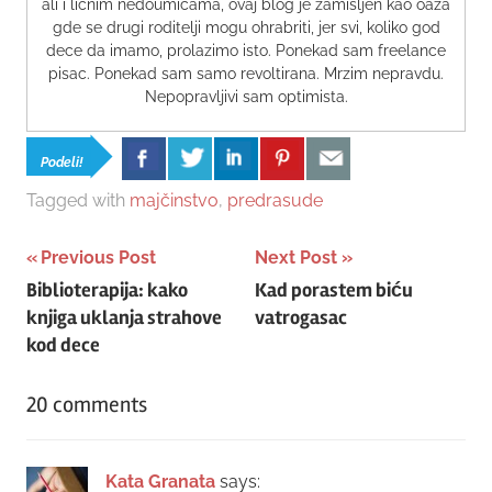
ali i ličnim nedoumicama, ovaj blog je zamišljen kao oaza
gde se drugi roditelji mogu ohrabriti, jer svi, koliko god
dece da imamo, prolazimo isto. Ponekad sam freelance
pisac. Ponekad sam samo revoltirana. Mrzim nepravdu.
Nepopravljivi sam optimista.
Podeli!
Tagged with
majčinstvo
,
predrasude
Post
Previous Post
Next Post
Biblioterapija: kako
Kad porastem biću
navigation
knjiga uklanja strahove
vatrogasac
kod dece
20 comments
Kata Granata
says: