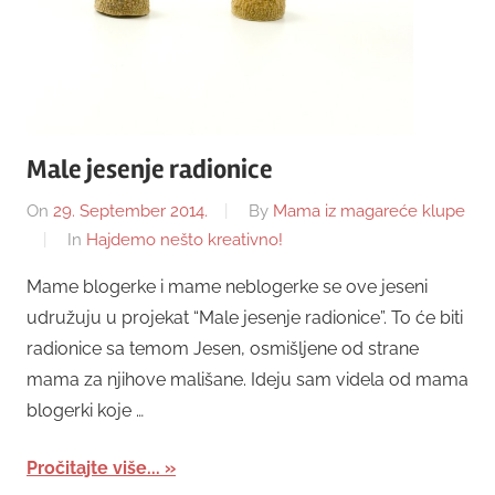
Male jesenje radionice
On
29. September 2014.
By
Mama iz magareće klupe
In
Hajdemo nešto kreativno!
Mame blogerke i mame neblogerke se ove jeseni
udružuju u projekat “Male jesenje radionice”. To će biti
radionice sa temom Jesen, osmišljene od strane
mama za njihove mališane. Ideju sam videla od mama
blogerki koje …
Pročitajte više...