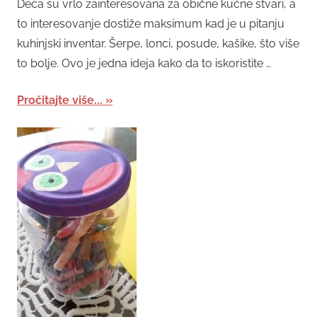
Deca su vrlo zainteresovana za obične kućne stvari, a
to interesovanje dostiže maksimum kad je u pitanju
kuhinjski inventar. Šerpe, lonci, posude, kašike, što više
to bolje. Ovo je jedna ideja kako da to iskoristite …
Pročitajte više...