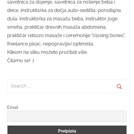
savetnica za dojenje, savetnica za nošenje beba i
dece, instruktorka za dečja auto-sedišta, porođajna
dula, instruktorka za masažu beba, instruktor joge
smeha, praktičar drevnih masaža abdomena,
praktičar rebozo masaže i ceremonije "closing bones",
freelance pisac, nepopravljivi optimista.
Klikom na sliku možete pročitati više.
Čitamo se! :)
Search
for:
Searc
Email