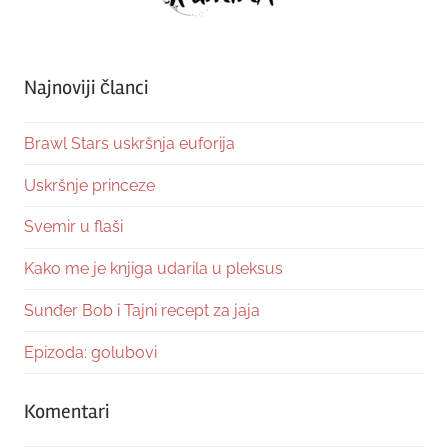
Najnoviji članci
Brawl Stars uskršnja euforija
Uskršnje princeze
Svemir u flaši
Kako me je knjiga udarila u pleksus
Sunđer Bob i Tajni recept za jaja
Epizoda: golubovi
Komentari