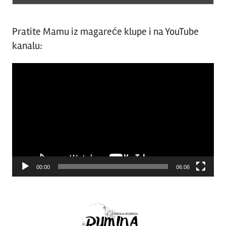
Pratite Mamu iz magareće klupe i na YouTube
kanalu:
Video
Player
00:00
06:06