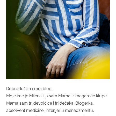
Dobrodošli na moj blog!
Moje ime je Milena i ja sam Mama iz magareće klupe.
Mama sam tri devojčice i tri dečaka. Blogerka,
apsolvent medicine, inženjer u menadžmentu,