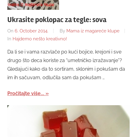
Ukrasite poklopac za tegle: sova
On
6. October 2014.
By
Mama iz magareće klupe
In
Hajdemo nešto kreativno!
Da li se i vama razvlače po kući bojice, krejoni i sve
drugo što deca koriste za “umetničko izražavanje”?
Gledajući kako da to sortiram, sklonim i pokušam da
im ih sačuvam, odlučila sam da pokušam …
Pročitajte više...