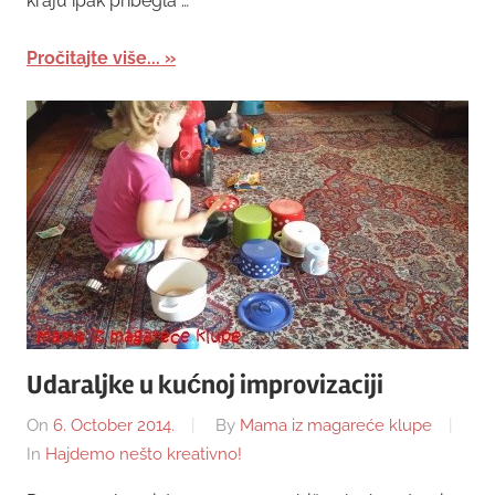
kraju ipak pribegla …
Pročitajte više...
Udaraljke u kućnoj improvizaciji
On
6. October 2014.
By
Mama iz magareće klupe
In
Hajdemo nešto kreativno!