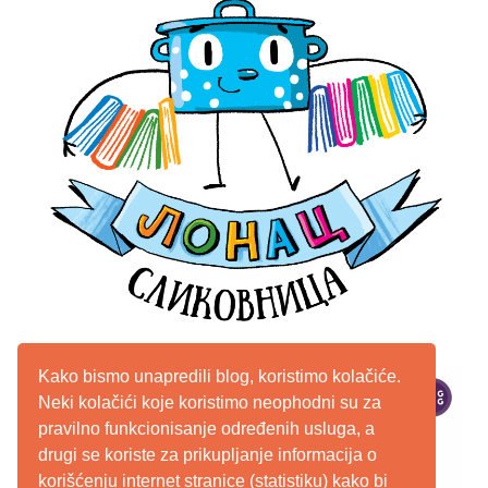
Kako bismo unapredili blog, koristimo kolačiće.
Neki kolačići koje koristimo neophodni su za
pravilno funkcionisanje određenih usluga, a
drugi se koriste za prikupljanje informacija o
korišćenju internet stranice (statistiku) kako bi