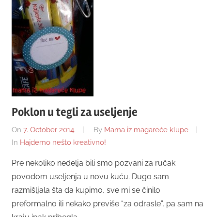
Poklon u tegli za useljenje
On
7. October 2014.
By
Mama iz magareće klupe
In
Hajdemo nešto kreativno!
Pre nekoliko nedelja bili smo pozvani za ručak
povodom useljenja u novu kuću. Dugo sam
razmišljala šta da kupimo, sve mi se činilo
preformalno ili nekako previše “za odrasle”, pa sam na