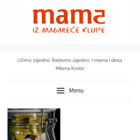
Skip
to
content
Učimo zajedno. Rastemo zajedno. I mama i deca.
Mama
Milena Kostić
iz
Menu
magareće
klupe