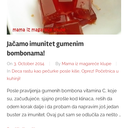
Jačamo imunitet gumenim
bombonama!
On
3. October 2014.
By
Mama iz magareće klupe
In
Deca rastu kao pečurke posle kiše
,
Oprez! Početnica u
kuhinji!
Posle pravljenja gumenih bombona vitamina C, koje
su, začuđujeće, sjajno prošle kod klinaca, reših da
odem korak dalje i da probam da napravim još jedan
buster za imunitet. Ovaj put sam se odlučila za nešto …