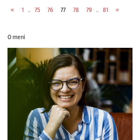
Posts
Previous
Next
«
1
75
76
77
78
79
81
»
…
…
Posts
Posts
pagination
O meni