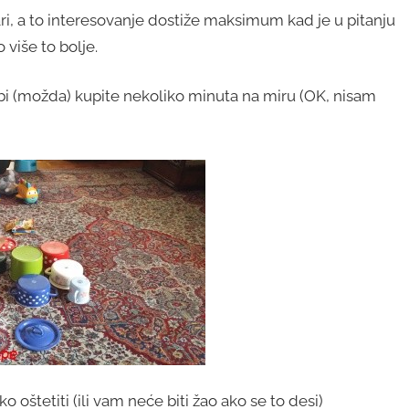
ri, a to interesovanje dostiže maksimum kad je u pitanju
 više to bolje.
sebi (možda) kupite nekoliko minuta na miru (OK, nisam
 oštetiti (ili vam neće biti žao ako se to desi)