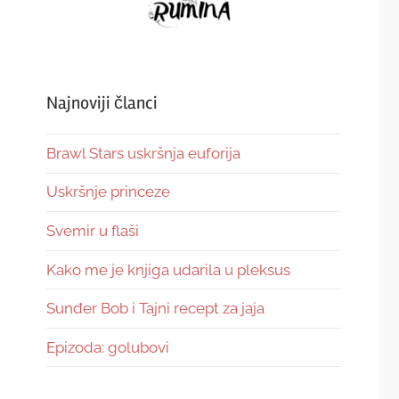
Najnoviji članci
Brawl Stars uskršnja euforija
Uskršnje princeze
Svemir u flaši
Kako me je knjiga udarila u pleksus
Sunđer Bob i Tajni recept za jaja
Epizoda: golubovi