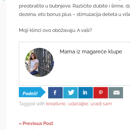
preobratite u bubnjeve. Različite dubite i širine, da
dezena, eto bonus plus – stimulacija deteta u viš
Moji klinci ovo obožavaju. A vaši?
Mama iz magareće klupe
Podeli!
Tagged with
kreativno
,
udaraljke
,
uradi sam
Post
Previous Post