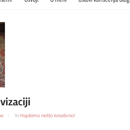
izaciji
pe
In
Hajdemo nešto kreativno!