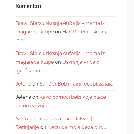
Komentari
Brawl Stars uskršnja euforija - Mama iz
magareće klupe
on
Hari Poter i uskršnja
jaja
Brawl Stars uskršnja euforija - Mama iz
magareće klupe
on
Uskršnja Priča o
igračkama
Jelena
on
Sunđer Bob i Tajni recept za jaja
Jelena
on
Kako pomoći bebi koja plače
tokom vožnje
Neću da moja deca budu takva! |
Detinjarije
on
Neću da moja deca budu