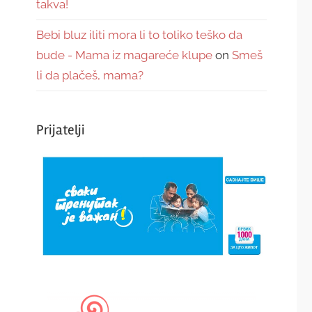
takva!
Bebi bluz iliti mora li to toliko teško da
bude - Mama iz magareće klupe
on
Smeš
li da plačeš, mama?
Prijatelji