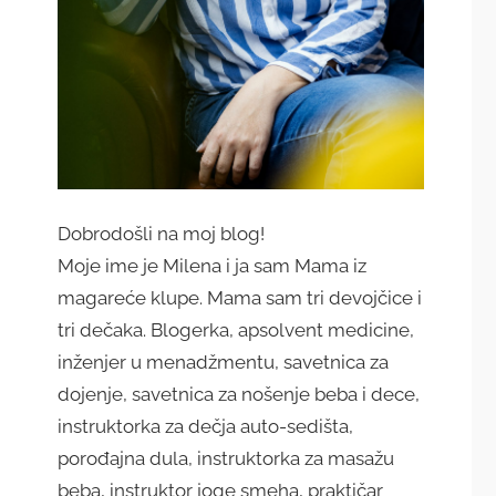
Dobrodošli na moj blog!
Moje ime je Milena i ja sam Mama iz
magareće klupe. Mama sam tri devojčice i
tri dečaka. Blogerka, apsolvent medicine,
inženjer u menadžmentu, savetnica za
dojenje, savetnica za nošenje beba i dece,
instruktorka za dečja auto-sedišta,
porođajna dula, instruktorka za masažu
beba, instruktor joge smeha, praktičar