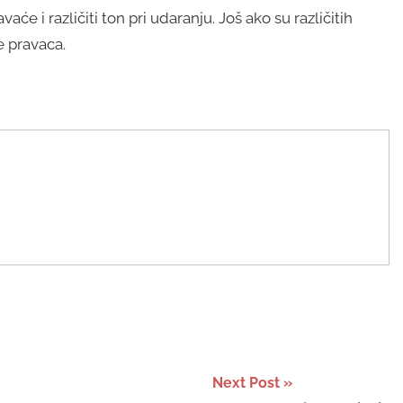
vaće i različiti ton pri udaranju. Još ako su različitih
e pravaca.
Next Post