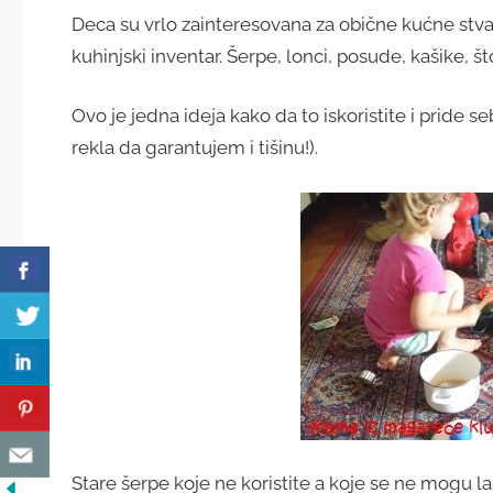
Deca su vrlo zainteresovana za obične kućne stva
kuhinjski inventar. Šerpe, lonci, posude, kašike, što
Ovo je jedna ideja kako da to iskoristite i pride 
rekla da garantujem i tišinu!).
Stare šerpe koje ne koristite a koje se ne mogu lako