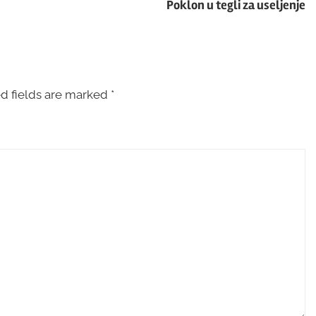
Poklon u tegli za useljenje
d fields are marked
*