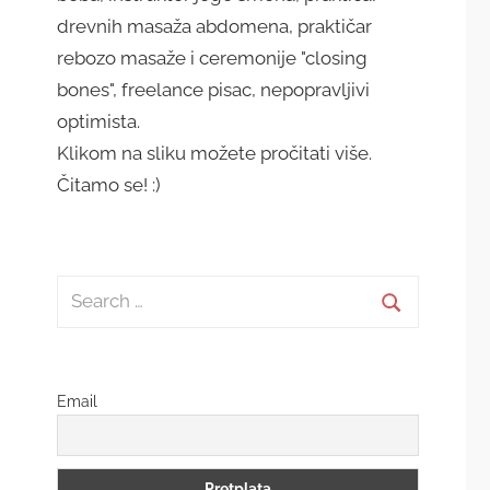
drevnih masaža abdomena, praktičar
rebozo masaže i ceremonije "closing
bones", freelance pisac, nepopravljivi
optimista.
Klikom na sliku možete pročitati više.
Čitamo se! :)
Search
for:
Search
Email