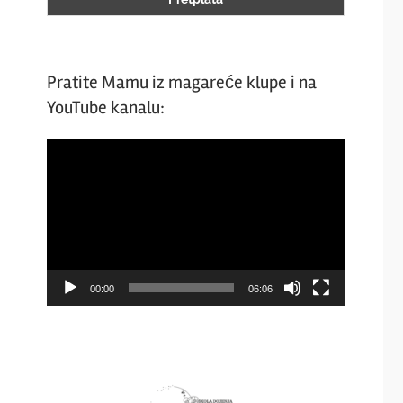
Pratite Mamu iz magareće klupe i na
YouTube kanalu:
Video
Player
00:00
06:06