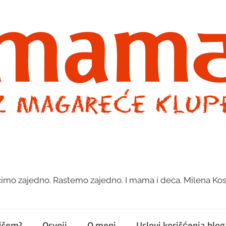
imo zajedno. Rastemo zajedno. I mama i deca. Milena Kos
pišem?
Osvoji
O meni
Uslovi korišćenja bloga