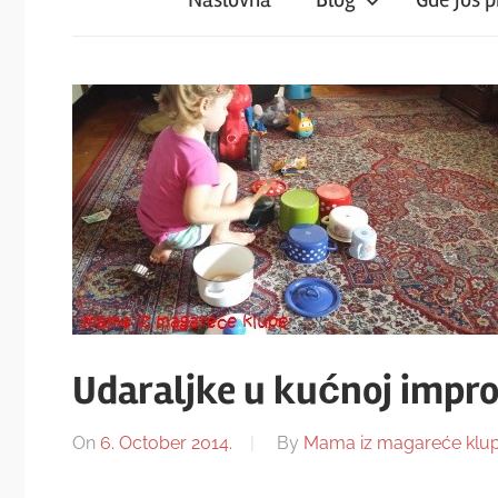
iz
magareće
klupe
Udaraljke u kućnoj improv
On
6. October 2014.
By
Mama iz magareće klu