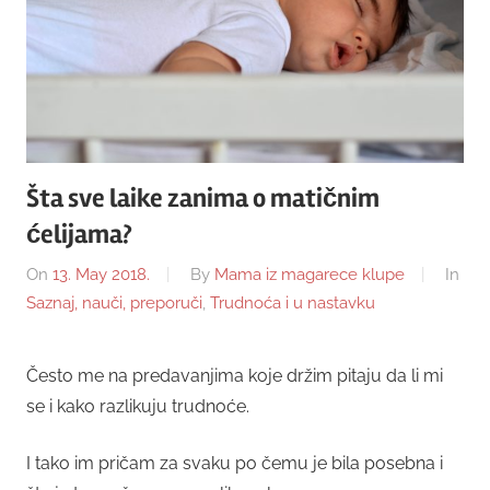
Šta sve laike zanima o matičnim
ćelijama?
On
13. May 2018.
By
Mama iz magarece klupe
In
Saznaj, nauči, preporuči
,
Trudnoća i u nastavku
Često me na predavanjima koje držim pitaju da li mi
se i kako razlikuju trudnoće.
I tako im pričam za svaku po čemu je bila posebna i