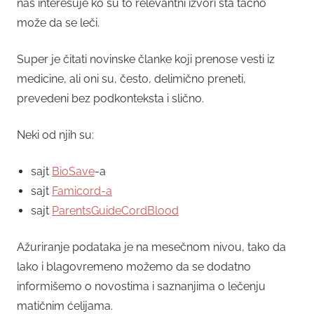
nas interesuje ko su to relevantni izvori šta tačno
može da se leči.
Super je čitati novinske članke koji prenose vesti iz
medicine, ali oni su, često, delimično preneti,
prevedeni bez podkonteksta i slično.
Neki od njih su:
sajt
BioSave
-a
sajt
Famicord-a
sajt
ParentsGuideCordBlood
Ažuriranje podataka je na mesečnom nivou, tako da
lako i blagovremeno možemo da se dodatno
informišemo o novostima i saznanjima o lečenju
matičnim ćelijama.