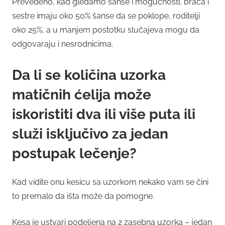
Prevedeno, kad gledamo šanse i mogućnosti, braća i
sestre imaju oko 50% šanse da se poklope, roditelji
oko 25%, a u manjem postotku slučajeva mogu da
odgovaraju i nesrodnicima.
Da li se količina uzorka
matičnih ćelija može
iskoristiti dva ili više puta ili
služi isključivo za jedan
postupak lečenje?
Kad vidite onu kesicu sa uzorkom nekako vam se čini
to premalo da išta može da pomogne.
Kesa je ustvari podeljena na 2 zasebna uzorka – jedan