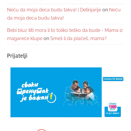
Neću da moja deca budu takva! | Detinjarije
on
Neću
da moja deca budu takva!
Bebi bluz iliti mora li to toliko teško da bude - Mama iz
magareće klupe
on
Smeš li da plačeš, mama?
Prijatelji