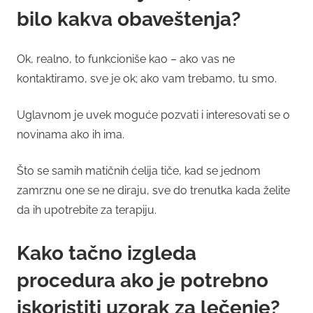
bilo kakva obaveštenja?
Ok, realno, to funkcioniše kao – ako vas ne
kontaktiramo, sve je ok; ako vam trebamo, tu smo.
Uglavnom je uvek moguće pozvati i interesovati se o
novinama ako ih ima.
Što se samih matičnih ćelija tiče, kad se jednom
zamrznu one se ne diraju, sve do trenutka kada želite
da ih upotrebite za terapiju.
Kako tačno izgleda
procedura ako je potrebno
iskoristiti uzorak za lečenje?