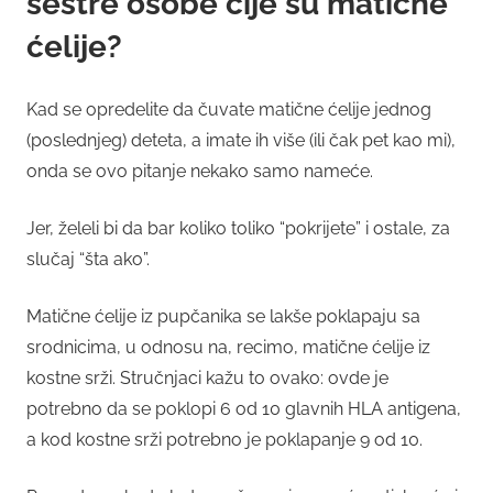
sestre osobe čije su matične
ćelije?
Kad se opredelite da čuvate matične ćelije jednog
(poslednjeg) deteta, a imate ih više (ili čak pet kao mi),
onda se ovo pitanje nekako samo nameće.
Jer, želeli bi da bar koliko toliko “pokrijete” i ostale, za
slučaj “šta ako”.
Matične ćelije iz pupčanika se lakše poklapaju sa
srodnicima, u odnosu na, recimo, matične ćelije iz
kostne srži. Stručnjaci kažu to ovako: ovde je
potrebno da se poklopi 6 od 10 glavnih HLA antigena,
a kod kostne srži potrebno je poklapanje 9 od 10.