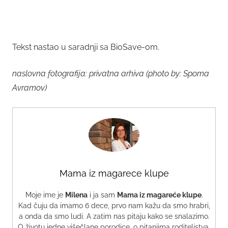
Tekst nastao u saradnji sa BioSave-om.
naslovna fotografija: privatna arhiva (photo by: Spoma
Avramov)
Mama iz magarece klupe
Moje ime je
Milena
i ja sam
Mama iz magareće klupe
.
Kad čuju da imamo 6 dece, prvo nam kažu da smo hrabri,
a onda da smo ludi. A zatim nas pitaju kako se snalazimo.
O životu jedne višečlane porodice, o pitanjima roditeljstva,