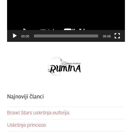
00:00
06:06
Najnoviji članci
Brawl Stars uskršnja euforija
Uskršnje princeze