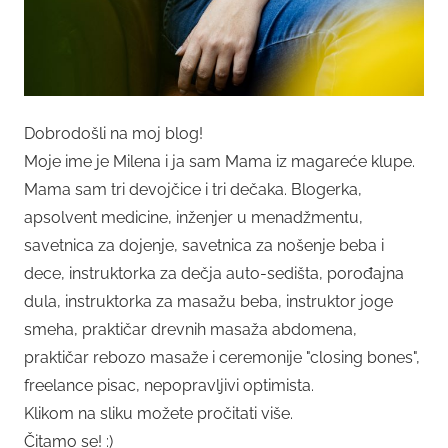
Dobrodošli na moj blog!
Moje ime je Milena i ja sam Mama iz magareće klupe.
Mama sam tri devojčice i tri dečaka. Blogerka,
apsolvent medicine, inženjer u menadžmentu,
savetnica za dojenje, savetnica za nošenje beba i
dece, instruktorka za dečja auto-sedišta, porođajna
dula, instruktorka za masažu beba, instruktor joge
smeha, praktičar drevnih masaža abdomena,
praktičar rebozo masaže i ceremonije "closing bones",
freelance pisac, nepopravljivi optimista.
Klikom na sliku možete pročitati više.
Čitamo se! :)