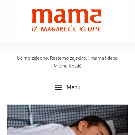
Skip
to
content
Učimo zajedno. Rastemo zajedno. I mama i deca.
Mama
Milena Kostić
iz
Menu
magareće
klupe