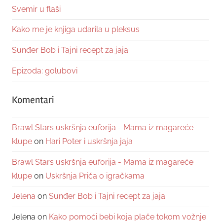
Svemir u flaši
Kako me je knjiga udarila u pleksus
Sunđer Bob i Tajni recept za jaja
Epizoda: golubovi
Komentari
Brawl Stars uskršnja euforija - Mama iz magareće
klupe
on
Hari Poter i uskršnja jaja
Brawl Stars uskršnja euforija - Mama iz magareće
klupe
on
Uskršnja Priča o igračkama
Jelena
on
Sunđer Bob i Tajni recept za jaja
Jelena
on
Kako pomoći bebi koja plače tokom vožnje