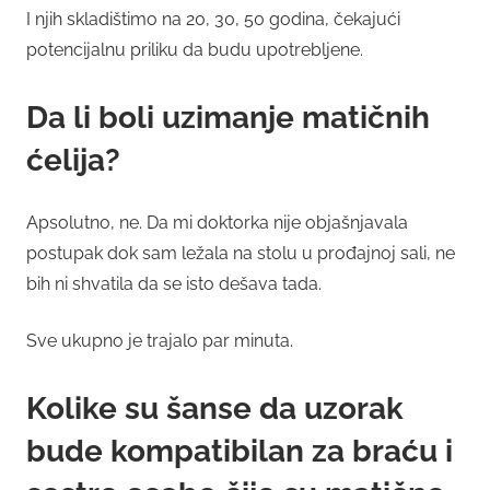
I njih skladištimo na 20, 30, 50 godina, čekajući
potencijalnu priliku da budu upotrebljene.
Da li boli uzimanje matičnih
ćelija?
Apsolutno, ne. Da mi doktorka nije objašnjavala
postupak dok sam ležala na stolu u prođajnoj sali, ne
bih ni shvatila da se isto dešava tada.
Sve ukupno je trajalo par minuta.
Kolike su šanse da uzorak
bude kompatibilan za braću i