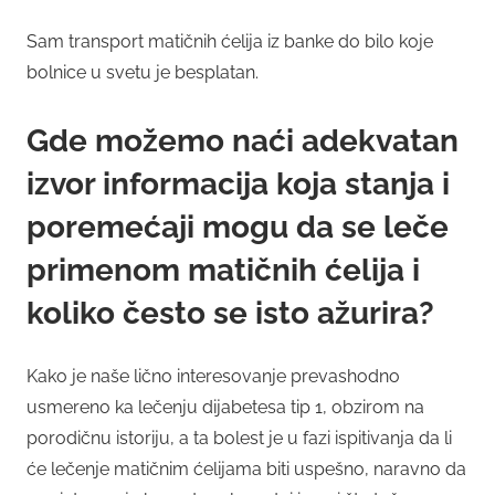
Sam transport matičnih ćelija iz banke do bilo koje
bolnice u svetu je besplatan.
Gde možemo naći adekvatan
izvor informacija koja stanja i
poremećaji mogu da se leče
primenom matičnih ćelija i
koliko često se isto ažurira?
Kako je naše lično interesovanje prevashodno
usmereno ka lečenju dijabetesa tip 1, obzirom na
porodičnu istoriju, a ta bolest je u fazi ispitivanja da li
će lečenje matičnim ćelijama biti uspešno, naravno da