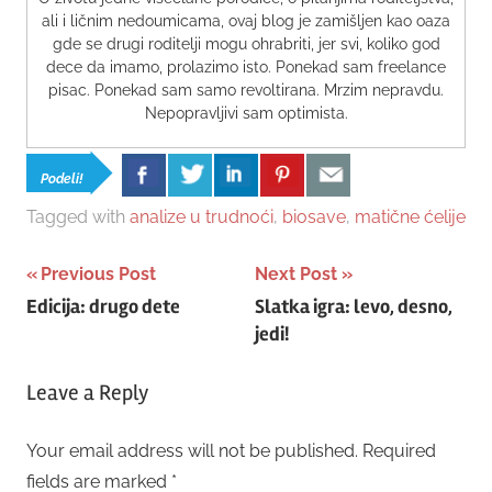
ali i ličnim nedoumicama, ovaj blog je zamišljen kao oaza
gde se drugi roditelji mogu ohrabriti, jer svi, koliko god
dece da imamo, prolazimo isto. Ponekad sam freelance
pisac. Ponekad sam samo revoltirana. Mrzim nepravdu.
Nepopravljivi sam optimista.
Podeli!
Tagged with
analize u trudnoći
,
biosave
,
matične ćelije
Post
Previous Post
Next Post
Edicija: drugo dete
Slatka igra: levo, desno,
navigation
jedi!
Leave a Reply
Your email address will not be published.
Required
fields are marked
*