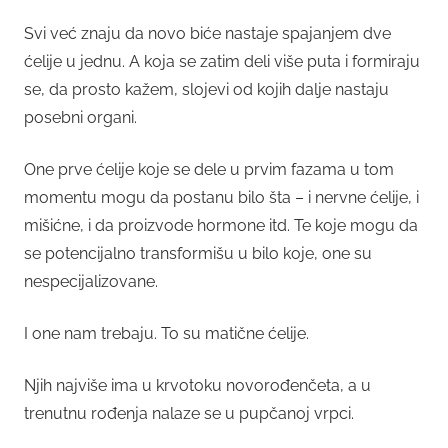
Svi već znaju da novo biće nastaje spajanjem dve
ćelije u jednu. A koja se zatim deli više puta i formiraju
se, da prosto kažem, slojevi od kojih dalje nastaju
posebni organi.
One prve ćelije koje se dele u prvim fazama u tom
momentu mogu da postanu bilo šta – i nervne ćelije, i
mišićne, i da proizvode hormone itd. Te koje mogu da
se potencijalno transformišu u bilo koje, one su
nespecijalizovane.
I one nam trebaju. To su matične ćelije.
Njih najviše ima u krvotoku novorođenčeta, a u
trenutnu rođenja nalaze se u pupčanoj vrpci.