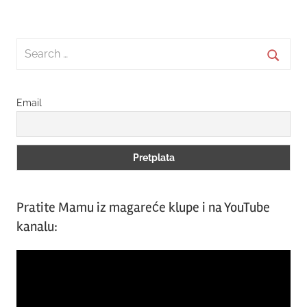
Search
for:
Searc
Email
Pratite Mamu iz magareće klupe i na YouTube
kanalu:
Video
Player