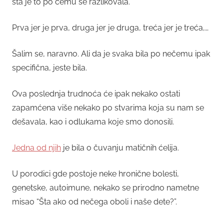
šta je to po čemu se razlikovala.
Prva jer je prva, druga jer je druga, treća jer je treća,…
Šalim se, naravno. Ali da je svaka bila po nečemu ipak
specifična, jeste bila.
Ova poslednja trudnoća će ipak nekako ostati
zapamćena više nekako po stvarima koja su nam se
dešavala, kao i odlukama koje smo donosili.
Jedna od njih
je bila o čuvanju matičnih ćelija.
U porodici gde postoje neke hronične bolesti,
genetske, autoimune, nekako se prirodno nametne
misao “Šta ako od nečega oboli i naše dete?”.