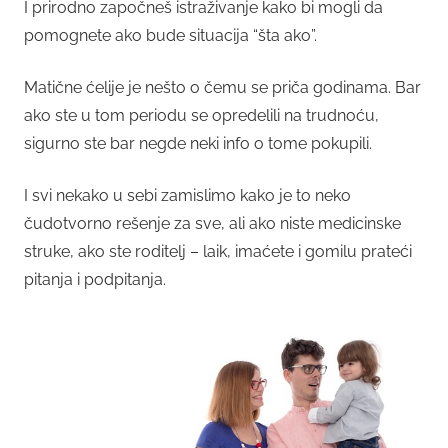
I prirodno započneš istraživanje kako bi mogli da
pomognete ako bude situacija “šta ako”.
Matične ćelije je nešto o čemu se priča godinama. Bar
ako ste u tom periodu se opredelili na trudnoću,
sigurno ste bar negde neki info o tome pokupili.
I svi nekako u sebi zamislimo kako je to neko
čudotvorno rešenje za sve, ali ako niste medicinske
struke, ako ste roditelj – laik, imaćete i gomilu prateći
pitanja i podpitanja.