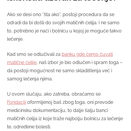
Ako se desi ono “šta ako”, postoji procedura da se
odradi da bi došli do svojih matičnih ćelija. I ne samo
to, potrebno je naći i bolnicu u kojoj je moguće takvo
lečenje.
Kad smo se odlučivali za
banku gde ćemo čuvati
matične ćelije
, naš izbor je bio odlučen i spram toga –
da postoji mogućnost ne samo skladištenja već i
samog lečenja njima.
U ovom slučaju, ako zatreba, obraćamo se
Fondaciji
oformljenoj baš zbog toga, oni prevode
medicinsku dokumentaciju, to dalje šalju banci
matičnih ćelija iz koje traže najbolju bolnicu za lečenje
te, određene bolesti.