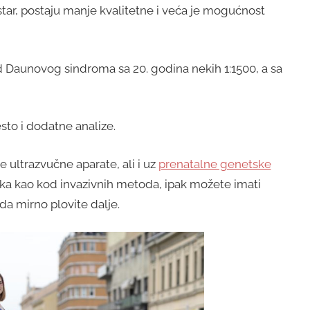
 star, postaju manje kvalitetne i veća je mogućnost
od Daunovog sindroma sa 20. godina nekih 1:1500, a sa
esto i dodatne analize.
e ultrazvučne aparate, ali i uz
prenatalne genetske
zika kao kod invazivnih metoda, ipak možete imati
 da mirno plovite dalje.