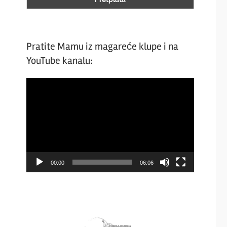
Pratite Mamu iz magareće klupe i na
YouTube kanalu:
Video
Player
00:00
06:06