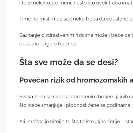
I to je nekako, po meni, nešto što uvek treba imat
Time ne mislim da sad neko treba da odustane od ž
Saznanje o zdrastvenim rizicima može i treba da 
dodatno brige o trudnoći.
Šta sve može da se desi?
Povećan rizik od hromozomskih 
Svaka žena se rađa sa određenim brojem jajnih će
što inače smanjuje i plodnost žene sa godinama,
Ali, možda je bitnije to što te iste jajne ćelije – st