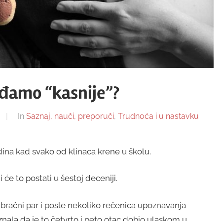
ađamo “kasnije”?
In
Saznaj, nauči, preporuči
,
Trudnoća i u nastavku
ina kad svako od klinaca krene u školu.
e to postati u šestoj deceniji.
bračni par i posle nekoliko rečenica upoznavanja
saznala da je to četvrto i peto otac dobio ulaskom u