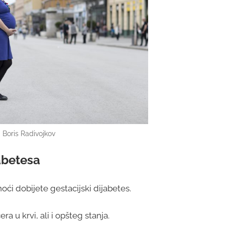
 Boris Radivojkov
abetesa
i dobijete gestacijski dijabetes.
a u krvi, ali i opšteg stanja.