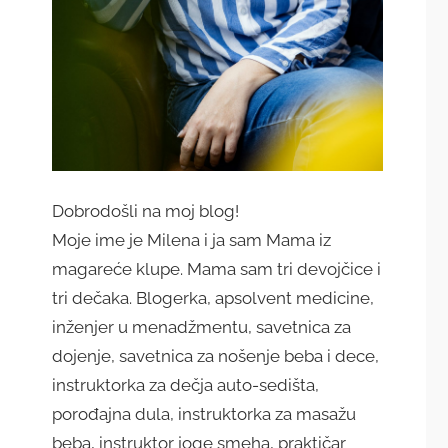
Dobrodošli na moj blog!
Moje ime je Milena i ja sam Mama iz
magareće klupe. Mama sam tri devojčice i
tri dečaka. Blogerka, apsolvent medicine,
inženjer u menadžmentu, savetnica za
dojenje, savetnica za nošenje beba i dece,
instruktorka za dečja auto-sedišta,
porođajna dula, instruktorka za masažu
beba, instruktor joge smeha, praktičar