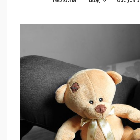
iz
magareće
klupe