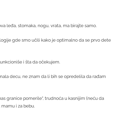
ova leđa, stomaka, nogu, vrata, ma birajte samo.
ogije gde smo učili kako je optimalno da se prvo dete
funkcioniše i šta da očekujem.
imala decu, ne znam da li bih se opredelila da rađam
anas granice pomerile”, trudnoća u kasnijim (neću da
a mamu i za bebu.