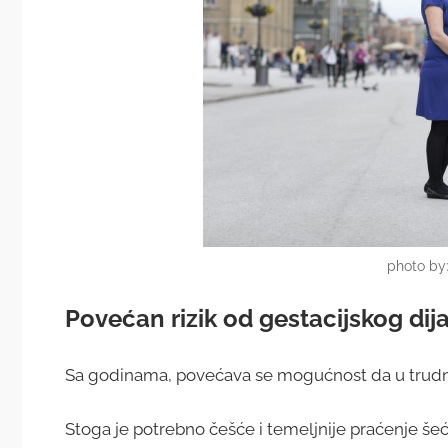
photo by:
Povećan rizik od gestacijskog dij
Sa godinama, povećava se mogućnost da u trudnoć
Stoga je potrebno češće i temeljnije praćenje šećer