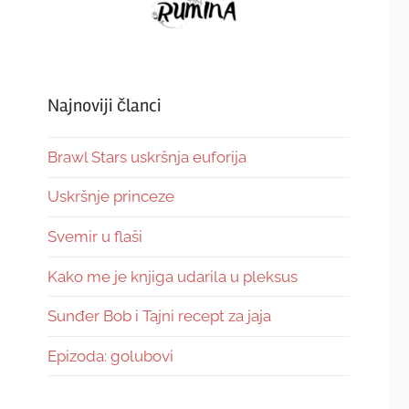
Najnoviji članci
Brawl Stars uskršnja euforija
Uskršnje princeze
Svemir u flaši
Kako me je knjiga udarila u pleksus
Sunđer Bob i Tajni recept za jaja
Epizoda: golubovi