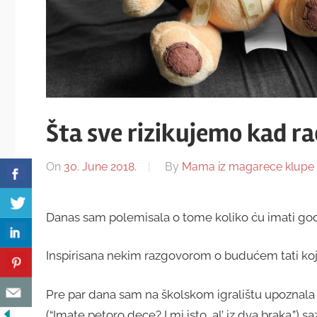
Šta sve rizikujemo kad r
On
30. June 2018.
By
Mama iz magarece klupe
Danas sam polemisala o tome koliko ću imati god
Inspirisana nekim razgovorom o budućem tati koji ć
Pre par dana sam na školskom igralištu upoznala 
(“Imate petoro dece? I mi isto, al’ iz dva braka.”) 