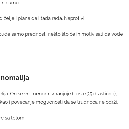
i na umu.
elje i plana da i tada rađa. Naprotiv!
bude samo prednost, nešto što će ih motivisati da vode
anomalija
lija. On se vremenom smanjuje (posle 35 drastično),
 kao i povećanje mogućnosti da se trudnoća ne održi.
are sa telom.