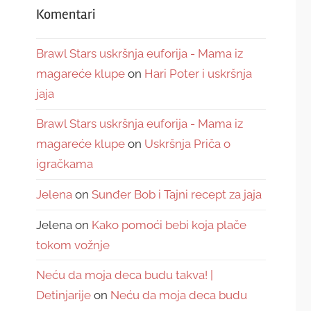
Komentari
Brawl Stars uskršnja euforija - Mama iz
magareće klupe
on
Hari Poter i uskršnja
jaja
Brawl Stars uskršnja euforija - Mama iz
magareće klupe
on
Uskršnja Priča o
igračkama
Jelena
on
Sunđer Bob i Tajni recept za jaja
Jelena
on
Kako pomoći bebi koja plače
tokom vožnje
Neću da moja deca budu takva! |
Detinjarije
on
Neću da moja deca budu