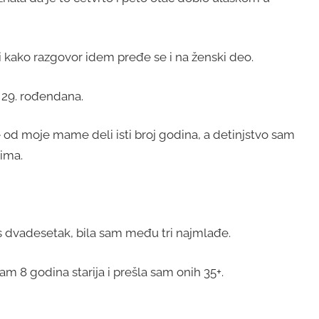
i kako razgovor idem pređe se i na ženski deo.
 29. rođendana.
ne od moje mame deli isti broj godina, a detinjstvo sam
jima.
s dvadesetak, bila sam među tri najmlađe.
am 8 godina starija i prešla sam onih 35+.