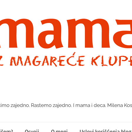
imo zajedno. Rastemo zajedno. I mama i deca. Milena Kos
pišem?
Osvoji
O meni
Uslovi korišćenja bloga