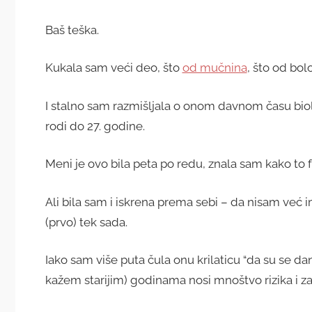
Baš teška.
Kukala sam veći deo, što
od mučnina
, što od bol
I stalno sam razmišljala o onom davnom času biol
rodi do 27. godine.
Meni je ovo bila peta po redu, znala sam kako to 
Ali bila sam i iskrena prema sebi – da nisam već 
(prvo) tek sada.
Iako sam više puta čula onu krilaticu “da su se d
kažem starijim) godinama nosi mnoštvo rizika i z