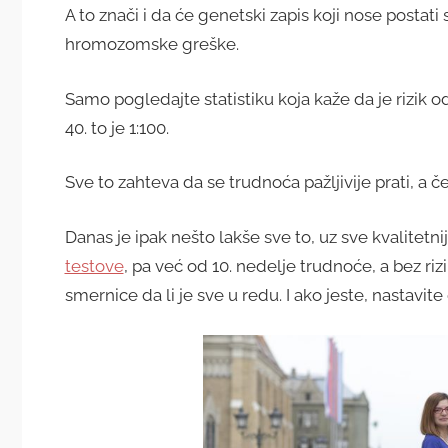
A to znači i da će genetski zapis koji nose postati
hromozomske greške.
Samo pogledajte statistiku koja kaže da je rizik 
40. to je 1:100.
Sve to zahteva da se trudnoća pažljivije prati, a č
Danas je ipak nešto lakše sve to, uz sve kvalitetnij
testove
, pa već od 10. nedelje trudnoće, a bez ri
smernice da li je sve u redu. I ako jeste, nastavite