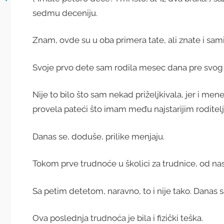
sedmu deceniju.
Znam, ovde su u oba primera tate, ali znate i sam
Svoje prvo dete sam rodila mesec dana pre svog
Nije to bilo što sam nekad priželjkivala, jer i me
provela pateći što imam među najstarijim roditel
Danas se, doduše, prilike menjaju.
Tokom prve trudnoće u školici za trudnice, od na
Sa petim detetom, naravno, to i nije tako. Danas s
Ova poslednja trudnoća je bila i fizički teška.