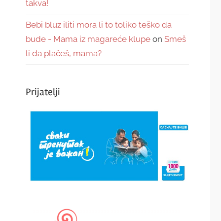
takva!
Bebi bluz iliti mora li to toliko teško da
bude - Mama iz magareće klupe
on
Smeš
li da plačeš, mama?
Prijatelji