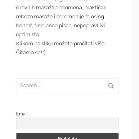
drevnih masaža abdomena, praktičar
rebozo masaže i ceremonije "closing
bones", freelance pisac, nepopravljivi
optimista.
Klikom na sliku možete pročitati više.
Čitamo se! :)
Search
for:
Search
Email