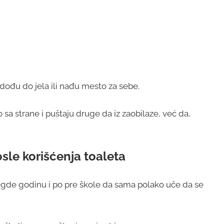
a dođu do jela ili nađu mesto za sebe.
 sa strane i puštaju druge da iz zaobilaze, već da,
sle korišćenja toaleta
negde godinu i po pre škole da sama polako uče da se