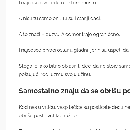
I najčešće svi jedu na istom mestu.
A nisu tu samo oni. Tu su i stariji đaci.
A to znači – gužvu. A odmor traje ograničeno.
I najčešće prvaci ostanu gladni, jer nisu uspeli d
Stoga je jako bitno objasniti deci da ne stoje samo
poštujući red, uzmu svoju užinu.
Samostalno znaju da se obrišu po
Kod nas u vrtiću, vaspitačice su posticale decu 
obrišu posle velike nužde.