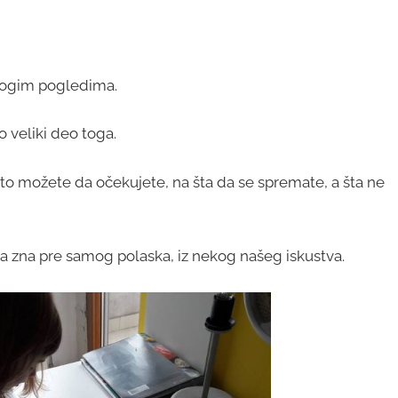
mnogim pogledima.
o veliki deo toga.
što možete da očekujete, na šta da se spremate, a šta ne
da zna pre samog polaska, iz nekog našeg iskustva.