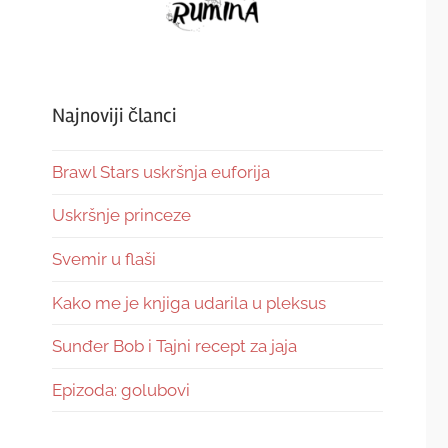
Najnoviji članci
Brawl Stars uskršnja euforija
Uskršnje princeze
Svemir u flaši
Kako me je knjiga udarila u pleksus
Sunđer Bob i Tajni recept za jaja
Epizoda: golubovi