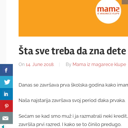
Šta sve treba da zna dete
On
14. June 2018.
By
Mama iz magarece klupe
Danas se završava prva školska godina kako imam
Naša najstarija završava svoj period đaka prvaka.
Sećam se kad smo muž i ja razmatrali neki kredit,
završila prvi razred. I kako se to činilo predugo.