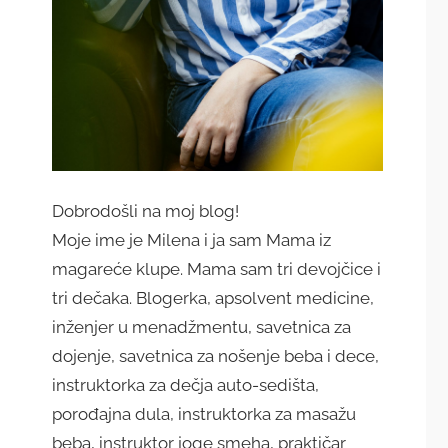
Dobrodošli na moj blog!
Moje ime je Milena i ja sam Mama iz
magareće klupe. Mama sam tri devojčice i
tri dečaka. Blogerka, apsolvent medicine,
inženjer u menadžmentu, savetnica za
dojenje, savetnica za nošenje beba i dece,
instruktorka za dečja auto-sedišta,
porođajna dula, instruktorka za masažu
beba, instruktor joge smeha, praktičar