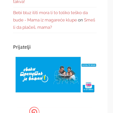
takva!
Bebi bluz iliti mora li to toliko teško da
bude - Mama iz magareće klupe
on
Smeš
li da plačeš, mama?
Prijatelji