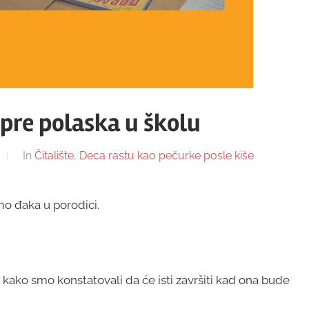
 pre polaska u školu
In
Čitalište
,
Deca rastu kao pečurke posle kiše
o đaka u porodici.
 kako smo konstatovali da će isti završiti kad ona bude