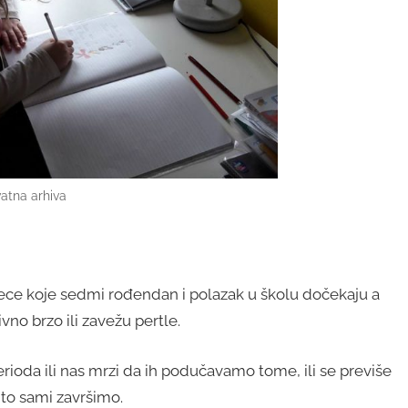
vatna arhiva
ce koje sedmi rođendan i polazak u školu dočekaju a
vno brzo ili zavežu pertle.
erioda ili nas mrzi da ih podučavamo tome, ili se previše
 to sami završimo.