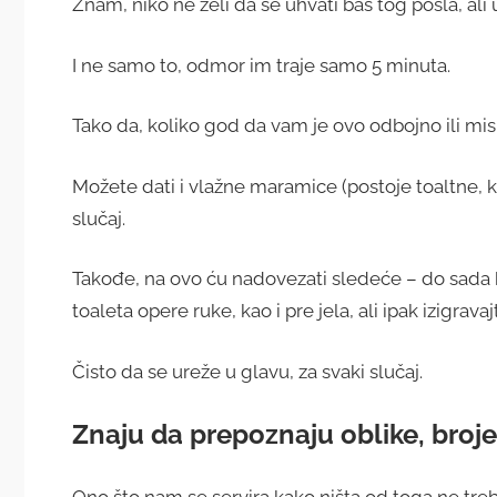
Znam, niko ne želi da se uhvati baš tog posla, ali 
I ne samo to, odmor im traje samo 5 minuta.
Tako da, koliko god da vam je ovo odbojno ili misl
Možete dati i vlažne maramice (postoje toaltne, ko
slučaj.
Takođe, na ovo ću nadovezati sledeće – do sada bi
toaleta opere ruke, kao i pre jela, ali ipak izigrava
Čisto da se ureže u glavu, za svaki slučaj.
Znaju da prepoznaju oblike, broje
Ono što nam se servira kako ništa od toga ne treb