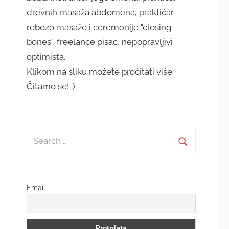
drevnih masaža abdomena, praktičar
rebozo masaže i ceremonije "closing
bones", freelance pisac, nepopravljivi
optimista.
Klikom na sliku možete pročitati više.
Čitamo se! :)
Search
for:
Search
Email