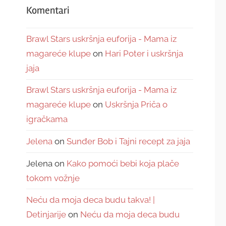
Komentari
Brawl Stars uskršnja euforija - Mama iz
magareće klupe
on
Hari Poter i uskršnja
jaja
Brawl Stars uskršnja euforija - Mama iz
magareće klupe
on
Uskršnja Priča o
igračkama
Jelena
on
Sunđer Bob i Tajni recept za jaja
Jelena
on
Kako pomoći bebi koja plače
tokom vožnje
Neću da moja deca budu takva! |
Detinjarije
on
Neću da moja deca budu