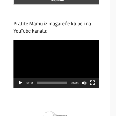
Pratite Mamu iz magareće klupe i na
YouTube kanalu:
Video
Player
00:00
06:06