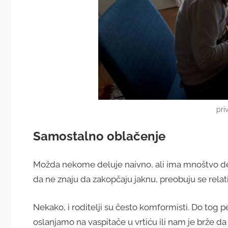
pri
Samostalno oblačenje
Možda nekome deluje naivno, ali ima mnoštvo de
da ne znaju da zakopčaju jaknu, preobuju se relati
Nekako, i roditelji su često komformisti. Do tog p
oslanjamo na vaspitače u vrtiću ili nam je brže da