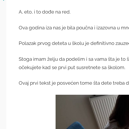
A, eto, i to dođe na red.
Ova godina iza nas je bila poučna i izazovna u 
Polazak prvog deteta u školu je definitivno zauze
Stoga imam želju da podelim i sa vama šta je to 
očekujete kad se prvi put susretnete sa školom.
Ovaj prvi tekst je posvećen tome šta dete treba 