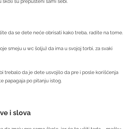
u školi su prepušteni sami sebi.
ite da se dete neće obrisati kako treba, radite na tome.
je smeju u wc šolju) da ima u svojoj torbi, za svaki
 trebalo da je dete usvojilo da pre i posle korišćenja
jte papagaja po pitanju istog.
ve i slova
a da znaju pre same škole, jer će to učiti tada – mačku