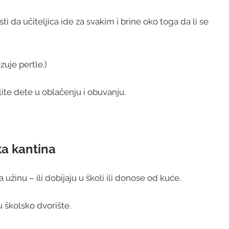
da učiteljica ide za svakim i brine oko toga da li se
zuje pertle.)
lite dete u oblačenju i obuvanju.
ka kantina
užinu – ili dobijaju u školi ili donose od kuće.
 školsko dvorište.