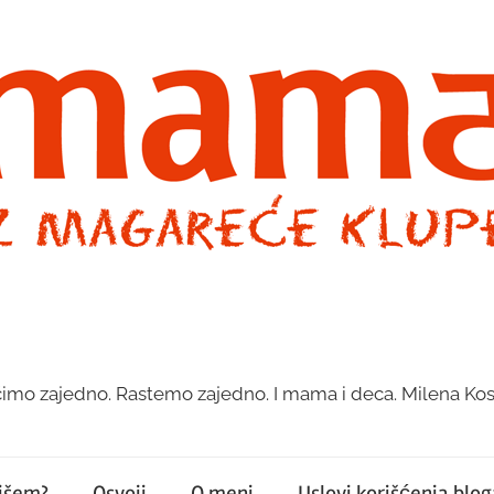
imo zajedno. Rastemo zajedno. I mama i deca. Milena Kos
pišem?
Osvoji
O meni
Uslovi korišćenja bloga