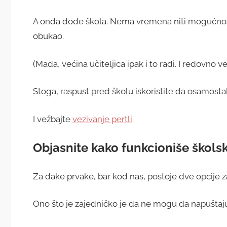
A onda dođe škola. Nema vremena niti mogućnosti 
obukao.
(Mada, većina učiteljica ipak i to radi. I redovno ve
Stoga, raspust pred školu iskoristite da osamosta
I vežbajte
vezivanje pertli
.
Objasnite kako funkcioniše škols
Za đake prvake, bar kod nas, postoje dve opcije za 
Ono što je zajedničko je da ne mogu da napuštaju