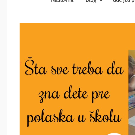
iz
magareće
klupe