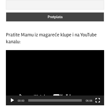
Pratite Mamu iz magareće klupe i na YouTube
kanalu:
Video
Player
00:00
06:06