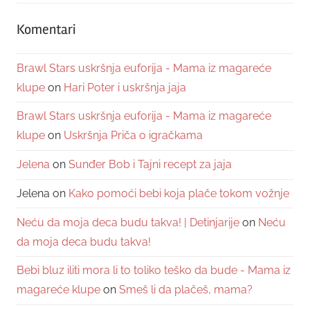
Komentari
Brawl Stars uskršnja euforija - Mama iz magareće
klupe
on
Hari Poter i uskršnja jaja
Brawl Stars uskršnja euforija - Mama iz magareće
klupe
on
Uskršnja Priča o igračkama
Jelena
on
Sunđer Bob i Tajni recept za jaja
Jelena
on
Kako pomoći bebi koja plače tokom vožnje
Neću da moja deca budu takva! | Detinjarije
on
Neću
da moja deca budu takva!
Bebi bluz iliti mora li to toliko teško da bude - Mama iz
magareće klupe
on
Smeš li da plačeš, mama?