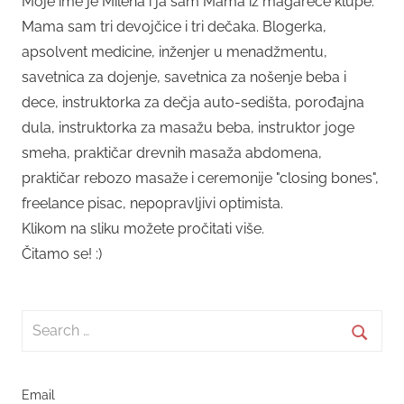
Moje ime je Milena i ja sam Mama iz magareće klupe.
Mama sam tri devojčice i tri dečaka. Blogerka,
apsolvent medicine, inženjer u menadžmentu,
savetnica za dojenje, savetnica za nošenje beba i
dece, instruktorka za dečja auto-sedišta, porođajna
dula, instruktorka za masažu beba, instruktor joge
smeha, praktičar drevnih masaža abdomena,
praktičar rebozo masaže i ceremonije "closing bones",
freelance pisac, nepopravljivi optimista.
Klikom na sliku možete pročitati više.
Čitamo se! :)
Search
for:
Searc
Email