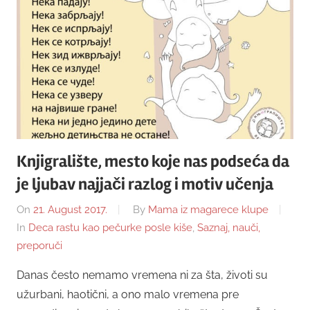
Knjigralište, mesto koje nas podseća da
je ljubav najjači razlog i motiv učenja
On
21. August 2017.
By
Mama iz magarece klupe
In
Deca rastu kao pečurke posle kiše
,
Saznaj, nauči,
preporuči
Danas često nemamo vremena ni za šta, životi su
užurbani, haotični, a ono malo vremena pre