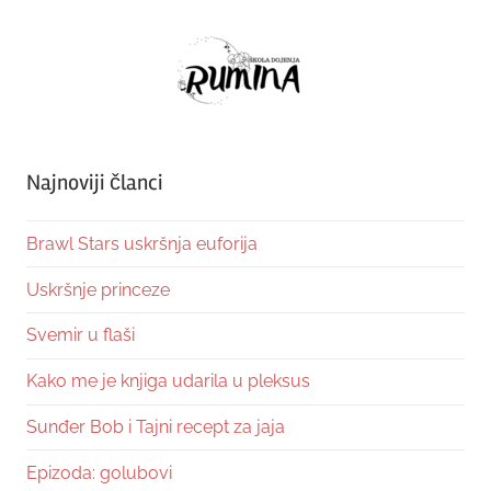
Najnoviji članci
Brawl Stars uskršnja euforija
Uskršnje princeze
Svemir u flaši
Kako me je knjiga udarila u pleksus
Sunđer Bob i Tajni recept za jaja
Epizoda: golubovi