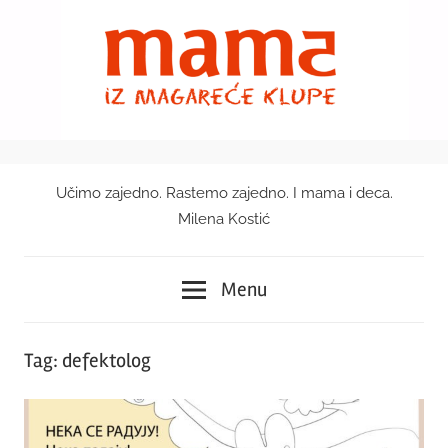
Skip
to
content
Učimo zajedno. Rastemo zajedno. I mama i deca.
Mama
Milena Kostić
iz
Menu
magareće
klupe
Tag:
defektolog