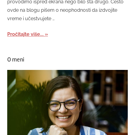
provodimo ispred ekrana nego bilo šta drugo. Često
ovde na blogu pišem o neophodnosti da izdvojite
vreme i učestvujete …
Pročitajte više...
O meni