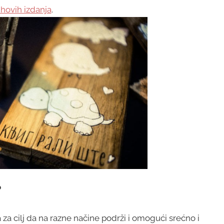
ihovih izdanja
.
?
 za cilj da na razne načine podrži i omogući srećno i