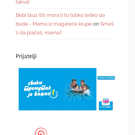
takva!
Bebi bluz iliti mora li to toliko teško da
bude - Mama iz magareće klupe
on
Smeš
li da plačeš, mama?
Prijatelji