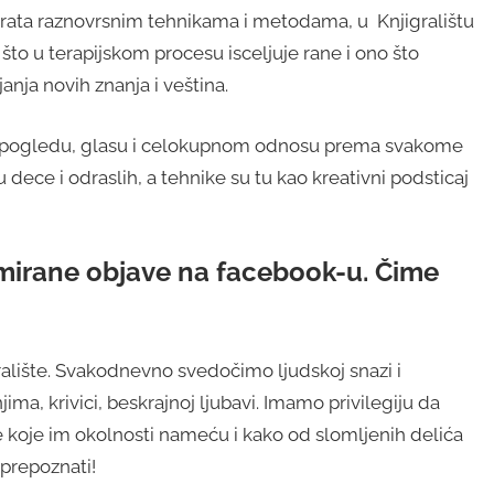
rata raznovrsnim tehnikama i metodama, u Knjigralištu
što u terapijskom procesu isceljuje rane i ono što
anja novih znanja i veština.
ni u pogledu, glasu i celokupnom odnosu prema svakome
dece i odraslih, a tehnike su tu kao kreativni podsticaj
imirane objave na facebook-u. Čime
ralište. Svakodnevno svedočimo ljudskoj snazi i
enjima, krivici, beskrajnoj ljubavi. Imamo privilegiju da
e koje im okolnosti nameću i kako od slomljenih delića
prepoznati!