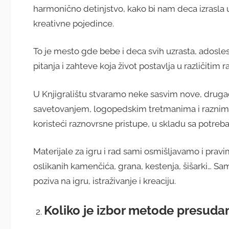
harmonično detinjstvo, kako bi nam deca izrasla
kreativne pojedince.
To je mesto gde bebe i deca svih uzrasta, adoslesc
pitanja i zahteve koja život postavlja u različitim
U Knjigralištu stvaramo neke sasvim nove, drugači
savetovanjem, logopedskim tretmanima i raznim 
koristeći raznovrsne pristupe, u skladu sa potreb
Materijale za igru i rad sami osmišljavamo i pravim
oslikanih kamenčića, grana, kestenja, šišarki… Sa
poziva na igru, istraživanje i kreaciju.
Koliko je izbor metode presuda