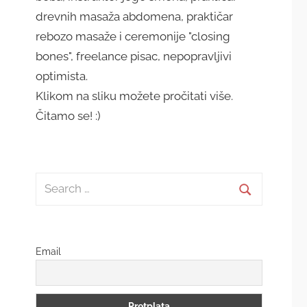
drevnih masaža abdomena, praktičar
rebozo masaže i ceremonije "closing
bones", freelance pisac, nepopravljivi
optimista.
Klikom na sliku možete pročitati više.
Čitamo se! :)
Search
for:
Search
Email