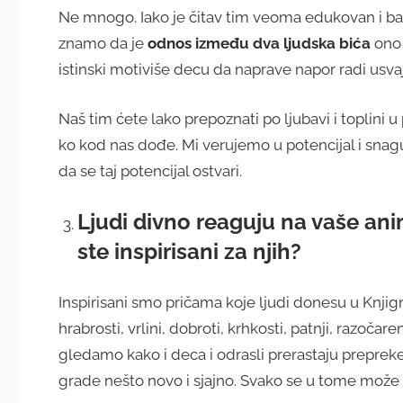
Ne mnogo. Iako je čitav tim veoma edukovan i ba
znamo da je
odnos između dva ljudska bića
ono 
istinski motiviše decu da naprave napor radi usvaj
Naš tim ćete lako prepoznati po ljubavi i topli
ko kod nas dođe. Mi verujemo u potencijal i snagu 
da se taj potencijal ostvari.
Ljudi divno reaguju na vaše an
ste inspirisani za njih?
Inspirisani smo pričama koje ljudi donesu u Knjig
hrabrosti, vrlini, dobroti, krhkosti, patnji, razočar
gledamo kako i deca i odrasli prerastaju preprek
grade nešto novo i sjajno. Svako se u tome može 