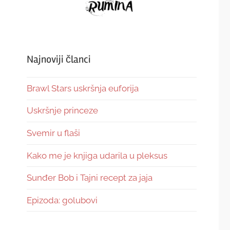
Najnoviji članci
Brawl Stars uskršnja euforija
Uskršnje princeze
Svemir u flaši
Kako me je knjiga udarila u pleksus
Sunđer Bob i Tajni recept za jaja
Epizoda: golubovi