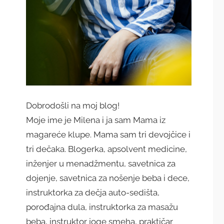
Dobrodošli na moj blog!
Moje ime je Milena i ja sam Mama iz
magareće klupe. Mama sam tri devojčice i
tri dečaka. Blogerka, apsolvent medicine,
inženjer u menadžmentu, savetnica za
dojenje, savetnica za nošenje beba i dece,
instruktorka za dečja auto-sedišta,
porođajna dula, instruktorka za masažu
beba, instruktor joge smeha, praktičar