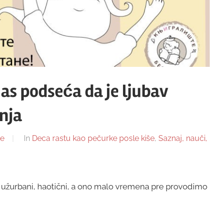
nas podseća da je ljubav
enja
e
In
Deca rastu kao pečurke posle kiše
,
Saznaj, nauči,
 užurbani, haotični, a ono malo vremena pre provodimo