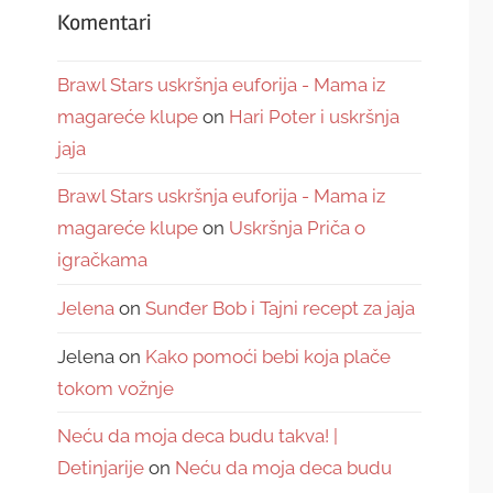
Komentari
Brawl Stars uskršnja euforija - Mama iz
magareće klupe
on
Hari Poter i uskršnja
jaja
Brawl Stars uskršnja euforija - Mama iz
magareće klupe
on
Uskršnja Priča o
igračkama
Jelena
on
Sunđer Bob i Tajni recept za jaja
Jelena
on
Kako pomoći bebi koja plače
tokom vožnje
Neću da moja deca budu takva! |
Detinjarije
on
Neću da moja deca budu