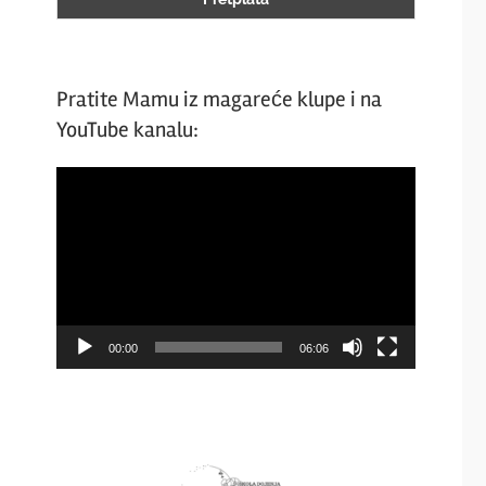
Pratite Mamu iz magareće klupe i na
YouTube kanalu:
Video
Player
00:00
06:06