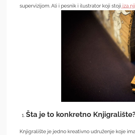
supervizijom. Ali i pesnik i ilustrator koji stoji
iza nj
Šta je to konkretno Knjigralište
Knjigralište je jedno kreativno udruženje koje ima