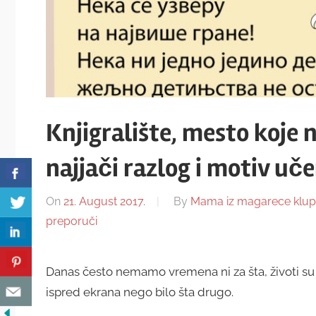
Knjigralište, mesto koje 
najjači razlog i motiv uč
On
21. August 2017.
By
Mama iz magarece klup
preporuči
Danas često nemamo vremena ni za šta, životi su
ispred ekrana nego bilo šta drugo.