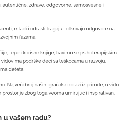
 u autentične, zdrave, odgovorne, samosvesne i
enti, mladi i odrasli tragaju i otkrivaju odgovore na
 razvojnim fazama.
je, lepe i korisne knjige, bavimo se psihoterapijskim
vidovima podrške deci sa teškoćama u razvoju,
ama deteta.
o. Najveći broj naših igračaka dolazi iz prirode, u vidu
m prostor je zbog toga veoma umirujuć i inspirativan,
n u vašem radu?