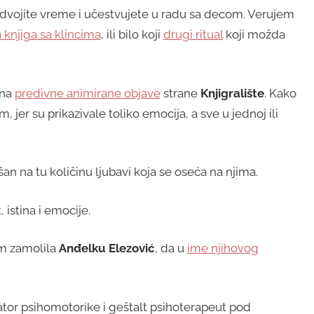
dvojite vreme i učestvujete u radu sa decom. Verujem
a knjiga sa klincima
, ili bilo koji
drugi ritual
koji možda
 na
predivne animirane objave
strane
Knjigralište
. Kako
, jer su prikazivale toliko emocija, a sve u jednoj ili
 na tu količinu ljubavi koja se oseća na njima.
, istina i emocije.
am zamolila
Anđelku Elezović
, da u
ime njihovog
tor psihomotorike i geštalt psihoterapeut pod