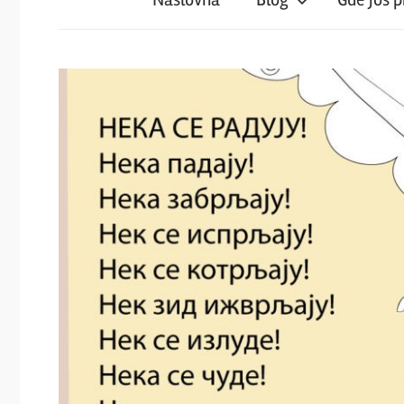
iz
magareće
klupe