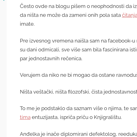
Često ovde na blogu pišem o neophodnosti da iz
da ništa ne može da zameni onih pola sata
čitanj
imate.
Pre izvesnog vremena naišla sam na facebook-u
su dani odmicali, sve više sam bila fascinirana istim
par jednostavnih rečenica.
Verujem da niko ne bi mogao da ostane ravnodušan
Ništa veštački, ništa filozofski, čista jednostavnost
To me je podstaklo da saznam više o njima, te s
tima
entuzijasta, ispriča priču o Knjigralištu.
Anđelka je inače diplomirani defektolog, reeduka