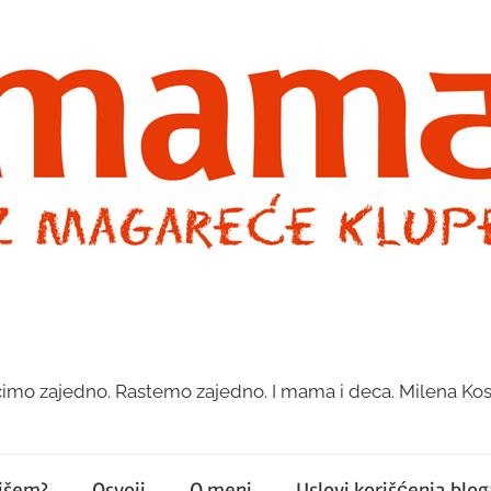
imo zajedno. Rastemo zajedno. I mama i deca. Milena Kos
pišem?
Osvoji
O meni
Uslovi korišćenja bloga