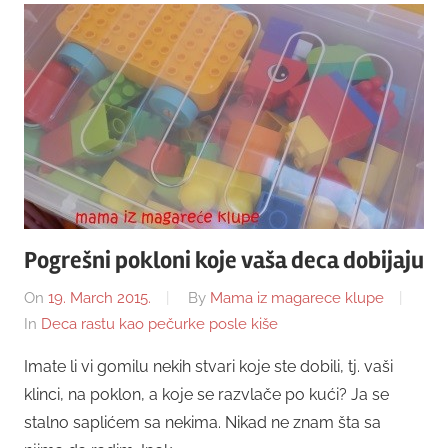
Pogrešni pokloni koje vaša deca dobijaju
On
19. March 2015.
By
Mama iz magarece klupe
In
Deca rastu kao pečurke posle kiše
Imate li vi gomilu nekih stvari koje ste dobili, tj. vaši
klinci, na poklon, a koje se razvlače po kući? Ja se
stalno saplićem sa nekima. Nikad ne znam šta sa