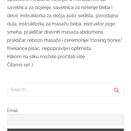
savetnica za dojenje, savetnica za nošenje beba i
dece, instruktorka za dečja auto-sedišta, porođajna
dula, instruktorka za masažu beba, instruktor joge
smeha, praktičar drevnih masaža abdomena,
praktičar rebozo masaže i ceremonije "closing bones",
freelance pisac, nepopravljivi optimista.
Klikom na sliku možete pročitati više.
Čitamo se! :)
Search
for:
Searc
Email