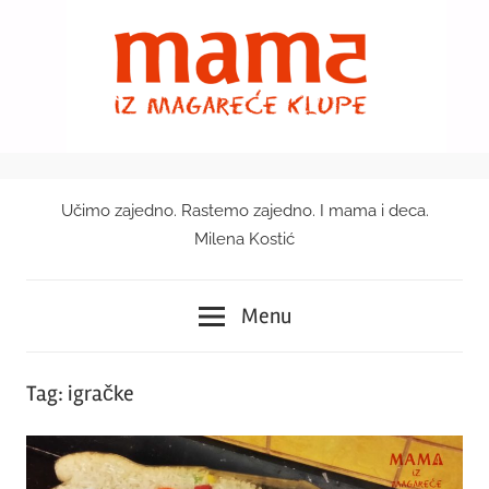
Skip
to
content
Učimo zajedno. Rastemo zajedno. I mama i deca.
Mama
Milena Kostić
iz
Menu
magareće
klupe
Tag:
igračke