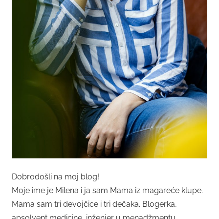
Dobrodošli na moj blog!
Moje ime je Milena i ja sam Mama iz magareće klupe.
Mama sam tri devojčice i tri dečaka. Blogerka,
apsolvent medicine, inženjer u menadžmentu,