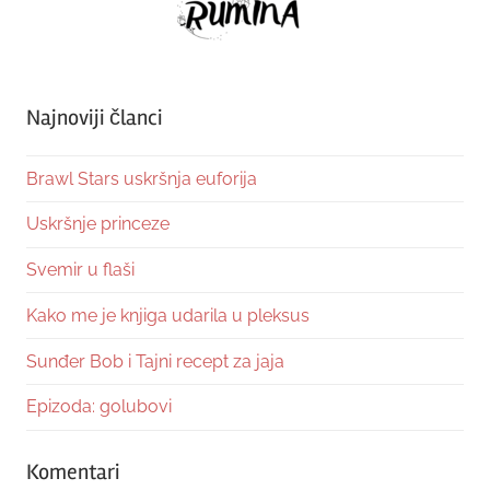
Najnoviji članci
Brawl Stars uskršnja euforija
Uskršnje princeze
Svemir u flaši
Kako me je knjiga udarila u pleksus
Sunđer Bob i Tajni recept za jaja
Epizoda: golubovi
Komentari