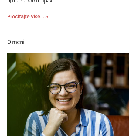
njima da radim. Ipak …
Pročitajte više...
O meni