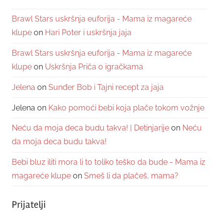
Brawl Stars uskršnja euforija - Mama iz magareće
klupe
on
Hari Poter i uskršnja jaja
Brawl Stars uskršnja euforija - Mama iz magareće
klupe
on
Uskršnja Priča o igračkama
Jelena
on
Sunđer Bob i Tajni recept za jaja
Jelena
on
Kako pomoći bebi koja plače tokom vožnje
Neću da moja deca budu takva! | Detinjarije
on
Neću
da moja deca budu takva!
Bebi bluz iliti mora li to toliko teško da bude - Mama iz
magareće klupe
on
Smeš li da plačeš, mama?
Prijatelji