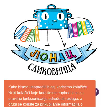
Kako bismo unapredili blog, koristimo kolačiće.
Neki kolačići koje koristimo neophodni su za
pravilno funkcionisanje određenih usluga, a
drugi se koriste za prikupljanje informacija o