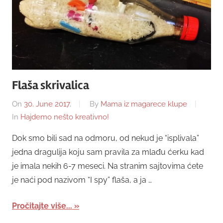
Flaša skrivalica
On
30. June 2017.
By
Mama iz magarece klupe
In
Hajdemo nešto kreativno!
Dok smo bili sad na odmoru, od nekud je “isplivala”
jedna dragulija koju sam pravila za mlađu ćerku kad
je imala nekih 6-7 meseci. Na stranim sajtovima ćete
je naći pod nazivom “I spy” flaša, a ja …
Pročitajte više...