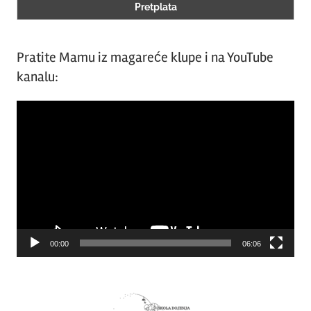
Pratite Mamu iz magareće klupe i na YouTube
kanalu:
Video
Player
00:00
06:06