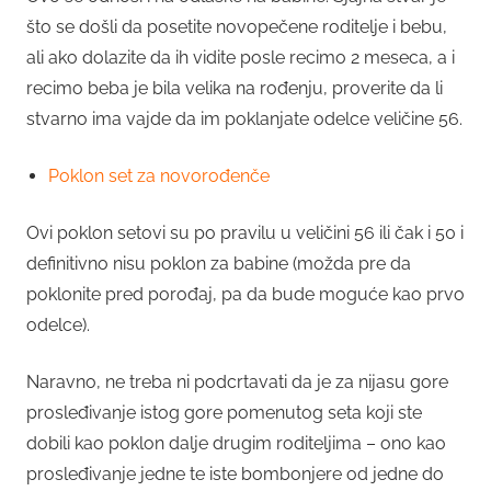
što se došli da posetite novopečene roditelje i bebu,
ali ako dolazite da ih vidite posle recimo 2 meseca, a i
recimo beba je bila velika na rođenju, proverite da li
stvarno ima vajde da im poklanjate odelce veličine 56.
Poklon set za novorođenče
Ovi poklon setovi su po pravilu u veličini 56 ili čak i 50 i
definitivno nisu poklon za babine (možda pre da
poklonite pred porođaj, pa da bude moguće kao prvo
odelce).
Naravno, ne treba ni podcrtavati da je za nijasu gore
prosleđivanje istog gore pomenutog seta koji ste
dobili kao poklon dalje drugim roditeljima – ono kao
prosleđivanje jedne te iste bombonjere od jedne do