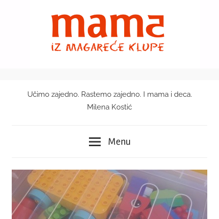
Skip
to
content
Učimo zajedno. Rastemo zajedno. I mama i deca.
Mama
Milena Kostić
iz
Menu
magareće
klupe