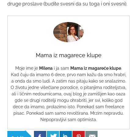
druge proslave (budite svesni da su toga i oni svesni).
Mama iz magarece klupe
Moje ime je
Milena
i ja sam
Mama iz magareće klupe
.
Kad čuju da imamo 6 dece, prvo nam kažu da smo hrabri,
a onda da smo ludi. A zatim nas pitaju kako se snalazimo.
O životu jedne višečlane porodice, o pitanjima roditeljstva,
ali i ličnim nedoumicama, ovaj blog je zamišljen kao oaza
gde se drugi roditelji mogu ohrabriti, jer svi, koliko god
dece da imamo, prolazimo isto. Ponekad sam freelance
pisac. Ponekad sam samo revoltirana. Mrzim nepravdu.
Nepopravljivi sam optimista.