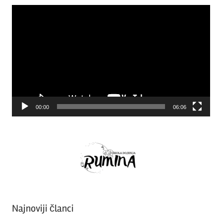
Video
Player
00:00
06:06
Najnoviji članci