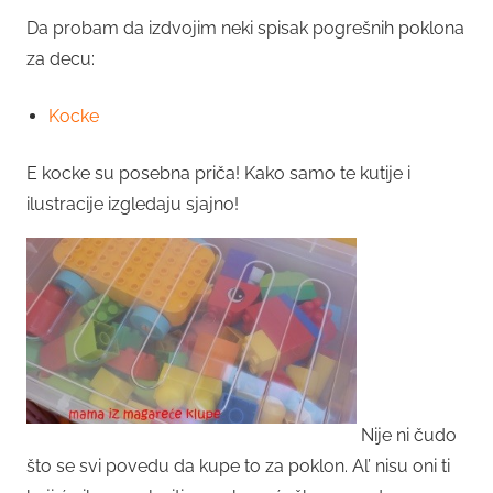
Da probam da izdvojim neki spisak pogrešnih poklona
za decu:
Kocke
E kocke su posebna priča! Kako samo te kutije i
ilustracije izgledaju sjajno!
Nije ni čudo
što se svi povedu da kupe to za poklon. Al’ nisu oni ti