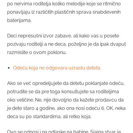
po nervima roditelja koliko melodije koje se ritmično
ponavljaju iz različitih plastičnih sprava snabdevenih
baterijama.
Deci nepresušni izvor zabave, ali kako vas u posete
pozivaju roditelji a ne deca, poželjno je da ipak dvaput
razmislite o ovom poklonu.
Odeća koja ne odgovara uzrastu deteta
Ako se već opredeljujete da detetu poklanjate odeću,
potrudite se da pre toga konsultujete sa roditeljima
oko veličine. Ne, nije dovoljno da kažete prodavcu da
je dete staro 4 godine, ako ona nosi odeću 6. OK, neka
deca su po standardima, ali retko koja.
Ovo se odnosi i na odlaske na babine. Sjajna stvar je