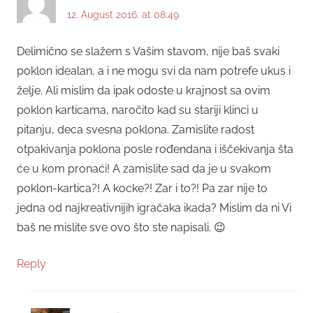
12. August 2016. at 08:49
Delimično se slažem s Vašim stavom, nije baš svaki
poklon idealan, a i ne mogu svi da nam potrefe ukus i
želje. Ali mislim da ipak odoste u krajnost sa ovim
poklon karticama, naročito kad su stariji klinci u
pitanju, deca svesna poklona. Zamislite radost
otpakivanja poklona posle rođendana i iščekivanja šta
će u kom pronaći! A zamislite sad da je u svakom
poklon-kartica?! A kocke?! Zar i to?! Pa zar nije to
jedna od najkreativnijih igračaka ikada? Mislim da ni Vi
baš ne mislite sve ovo što ste napisali. 😉
Reply