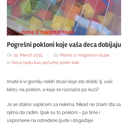
Pogrešni pokloni koje vaša deca dobijaju
On
19. March 2015.
By
Mama iz magarece klupe
In
Deca rastu kao pečurke posle kiše
Imate li vi gomilu nekih stvari koje ste dobili, tj. vaši
klinci, na poklon, a koje se razvlače po kući?
Ja se stalno saplićem sa nekima. Nikad ne znam šta sa
njima da radim. Ipak su to pokloni – pa time i
uspomene na određene ljude i događaje.