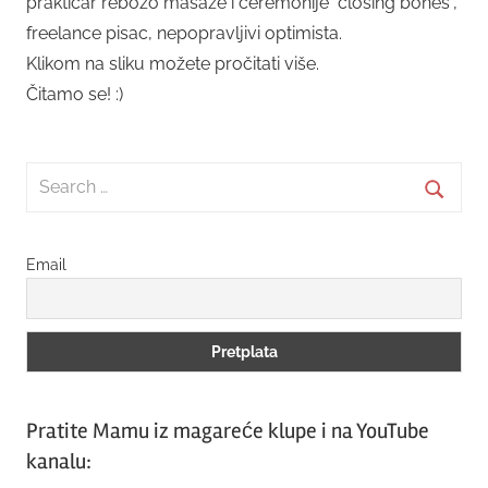
praktičar rebozo masaže i ceremonije "closing bones",
freelance pisac, nepopravljivi optimista.
Klikom na sliku možete pročitati više.
Čitamo se! :)
Search
for:
Searc
Email
Pratite Mamu iz magareće klupe i na YouTube
kanalu: