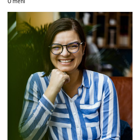
O meni