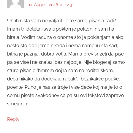
11. August 2016. at 12:31
Uhhh nista vam ne valja ili je to samo pisanja radi?
Imam tri deteta i svaki poklon je poklon, nisam ha
birala. Vodim racuna o onome sto ja poklanjam a ako
nesto sto dobijemo nikada i nema namenu sta sad,
bitna je paznja, dobra volja. Mama previsr zeli da pise
pa se vise i ne snalazi bas najbolje. Nije blogeraj samo
sturo pisanje “hmmm dojila sam na roditeljskom,
deca nikako da docekaju rucak”…, bez ikakve pouke,
poente. Puno je nas sa troje i vise dece kojima je to o
cemu pisete svakodnevica pa su ovi tekstovi zapravo
smejurija!
Reply