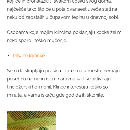
koji će ih pronalaziti u svakom ćošku svog doma,
najčešće tako što će u pola dvanaest uveče stati na
neku od zaostalih u čupavom tepihu u dnevnoj sobi.
Osobama koje mojim klincima poklanjaju kocke želim
neko sporo i teško mučenje.
Plišane igračke
Sem da skupljaju prašinu i zauzimaju mesto, nemaju
posebnu namenu (sem naravno kad se aktiviraju
tinejdžerski hormoni). Klince interesuju koliko 10
minuta, a vama iskaču gde god da ih sklonite.