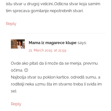
istu stvar u drugoj velicini…Odlicna stvar koja samim
tim sprecava gomilanje nepotrebnih stvari.
Reply
Mama iz magarece klupe
says:
21. March 2015. at 21:59
Ovde ako pitaš da li može da se menja, prevrnu
očima. 🙂
Najbolja stvar su poklon kartice, odrediš sumu, a
roditelji neka uzmu šta im stvarno treba (i sviđa im
se).
Reply