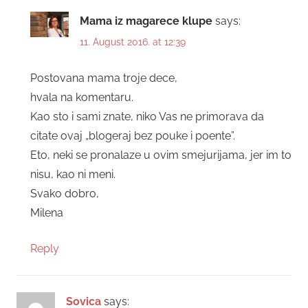
Mama iz magarece klupe
says:
11. August 2016. at 12:39
Postovana mama troje dece,
hvala na komentaru.
Kao sto i sami znate, niko Vas ne primorava da
citate ovaj „blogeraj bez pouke i poente”.
Eto, neki se pronalaze u ovim smejurijama, jer im to
nisu, kao ni meni.
Svako dobro,
Milena
Reply
Sovica
says: