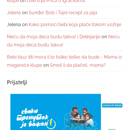
klupe
on
Uskršnja Priča o igračkama
Jelena
on
Sunđer Bob i Tajni recept za jaja
Jelena
on
Kako pomoći bebi koja plače tokom vožnje
Neću da moja deca budu takva! | Detinjarije
on
Neću
da moja deca budu takva!
Bebi bluz iliti mora li to toliko teško da bude - Mama iz
magareće klupe
on
Smeš li da plačeš, mama?
Prijatelji