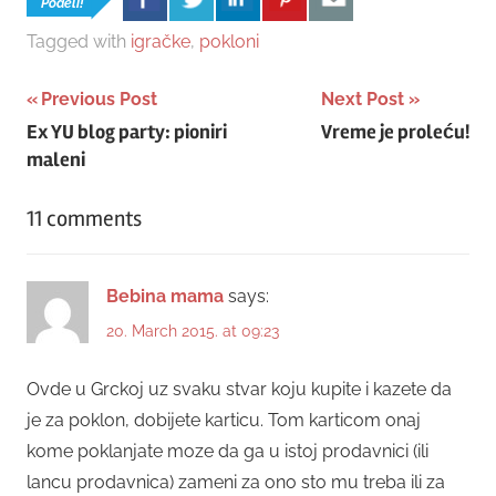
Podeli!
Tagged with
igračke
,
pokloni
Post
Previous Post
Next Post
Ex YU blog party: pioniri
Vreme je proleću!
navigation
maleni
11 comments
Bebina mama
says:
20. March 2015. at 09:23
Ovde u Grckoj uz svaku stvar koju kupite i kazete da
je za poklon, dobijete karticu. Tom karticom onaj
kome poklanjate moze da ga u istoj prodavnici (ili
lancu prodavnica) zameni za ono sto mu treba ili za