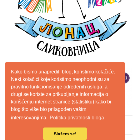
Kako bismo unapredili blog, koristimo kolačiće.
Neki kolačići koje koristimo neophodni su za
pravilno funkcionisanje određenih usluga, a
drugi se koriste za prikupljanje informacija o
korišćenju internet stranice (statistiku) kako bi
blog što više bio prilagođen vašim
interesovanjima.
Politika privatnosti bloga
WordPress Theme: Chronus by ThemeZee.
Slažem se!