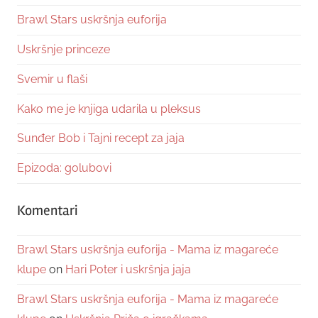
Brawl Stars uskršnja euforija
Uskršnje princeze
Svemir u flaši
Kako me je knjiga udarila u pleksus
Sunđer Bob i Tajni recept za jaja
Epizoda: golubovi
Komentari
Brawl Stars uskršnja euforija - Mama iz magareće
klupe
on
Hari Poter i uskršnja jaja
Brawl Stars uskršnja euforija - Mama iz magareće