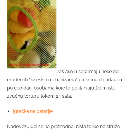
Još ako u sebi imaju neke od
modernih “kineskih mehanizama” pa krenu da arlauču
po ceo dan, osobama koje to poklanjaju želim istu
zvučnu torturu tokom 24 sata.
Igračke na baterije
Nadovezujući se na prethodno, ništa toliko ne struže