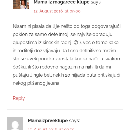
Mama iz magarece klupe
says:
12. August 2016. at 09:00
Nisam ni pisala da li je nešto od toga odgovarajući
poklon za samo dete (moji se najviše obraduju
glupostima iz kineskih radnji 😛 ), već o tome kako
ih roditelji doživljavaju. Ja lično definitivno mrzim
što se uvek poneka zaostala kocka nađe u svakom
ćošku, ili što redovno nagazim na njih. Ili da mi
puštaju Jingle bell nekih 20 hiljada puta pritiskajući
nekog plišanog jelena.
Reply
Mamaizprveklupe
says:
15. August 2016. at 03:50