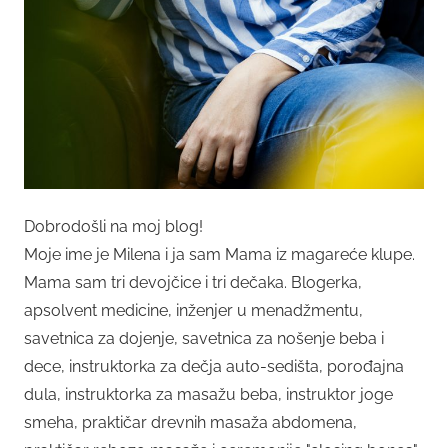
Dobrodošli na moj blog!
Moje ime je Milena i ja sam Mama iz magareće klupe.
Mama sam tri devojčice i tri dečaka. Blogerka,
apsolvent medicine, inženjer u menadžmentu,
savetnica za dojenje, savetnica za nošenje beba i
dece, instruktorka za dečja auto-sedišta, porođajna
dula, instruktorka za masažu beba, instruktor joge
smeha, praktičar drevnih masaža abdomena,