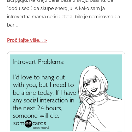
iscrpljuju. Na kraju dana beže u svoju osamu, da
“dođu sebi”, da skupe energiju. A kako sam ja
introvertna mama četiri deteta, bilo je neminovno da
bar …
Pročitajte više...