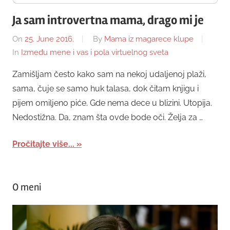
Ja sam introvertna mama, drago mi je
On
25. June 2016.
By
Mama iz magarece klupe
In
Između mene i vas i pola virtuelnog sveta
Zamišljam često kako sam na nekoj udaljenoj plaži,
sama, čuje se samo huk talasa, dok čitam knjigu i
pijem omiljeno piće. Gde nema dece u blizini. Utopija.
Nedostižna. Da, znam šta ovde bode oči. Želja za …
Pročitajte više...
O meni