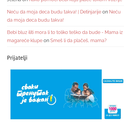
Neću da moja deca budu takva! | Detinjarije
on
Neću
da moja deca budu takva!
Bebi bluz iliti mora li to toliko teško da bude - Mama iz
magareće klupe
on
Smeš li da plačeš, mama?
Prijatelji