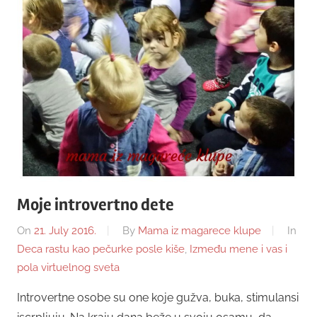
Moje introvertno dete
On
21. July 2016.
By
Mama iz magarece klupe
In
Deca rastu kao pečurke posle kiše
,
Između mene i vas i
pola virtuelnog sveta
Introvertne osobe su one koje gužva, buka, stimulansi