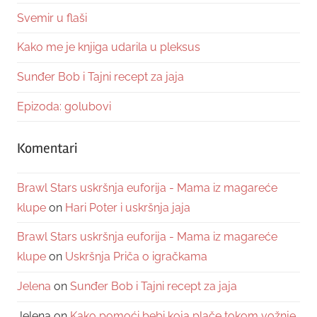
Svemir u flaši
Kako me je knjiga udarila u pleksus
Sunđer Bob i Tajni recept za jaja
Epizoda: golubovi
Komentari
Brawl Stars uskršnja euforija - Mama iz magareće
klupe
on
Hari Poter i uskršnja jaja
Brawl Stars uskršnja euforija - Mama iz magareće
klupe
on
Uskršnja Priča o igračkama
Jelena
on
Sunđer Bob i Tajni recept za jaja
Jelena
on
Kako pomoći bebi koja plače tokom vožnje