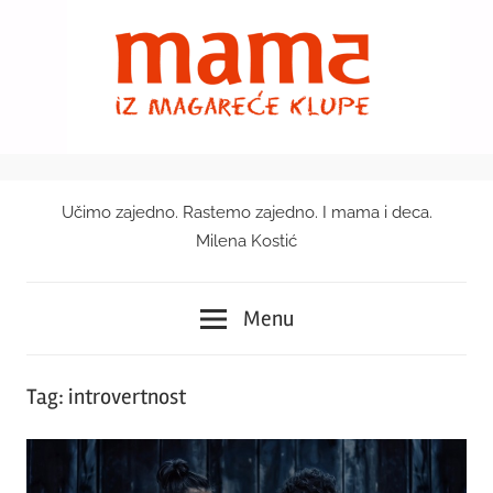
Skip
to
content
Učimo zajedno. Rastemo zajedno. I mama i deca.
Mama
Milena Kostić
iz
Menu
magareće
klupe
Tag:
introvertnost