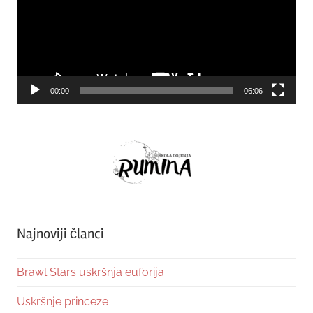
00:00
06:06
Najnoviji članci
Brawl Stars uskršnja euforija
Uskršnje princeze