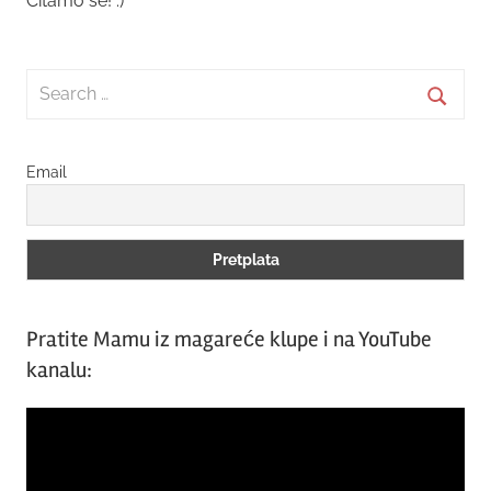
Čitamo se! :)
Search
for:
Searc
Email
Pratite Mamu iz magareće klupe i na YouTube
kanalu:
Video
Player