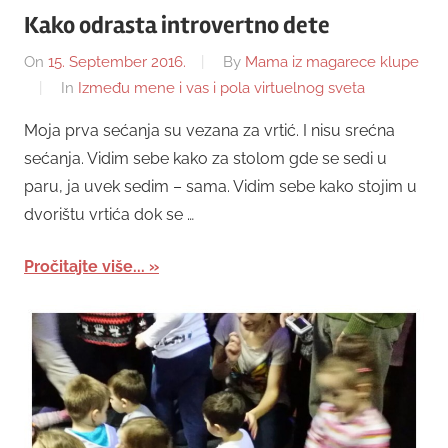
Kako odrasta introvertno dete
On
15. September 2016.
By
Mama iz magarece klupe
In
Između mene i vas i pola virtuelnog sveta
Moja prva sećanja su vezana za vrtić. I nisu srećna
sećanja. Vidim sebe kako za stolom gde se sedi u
paru, ja uvek sedim – sama. Vidim sebe kako stojim u
dvorištu vrtića dok se …
Pročitajte više...