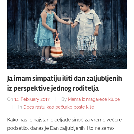
Ja imam simpatiju iliti dan zaljubljenih
iz perspektive jednog roditelja
On
14. February 2017.
By
Mama iz magarece klupe
In
Deca rastu kao pečurke posle kiše
Kako nas je najstarije čeljade sinoć za vreme večere
podsetilo, danas je Dan zaljubljenih. I to ne samo