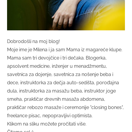
Dobrodošli na moj blog!
Moje ime je Milena i ja sam Mama iz magareće klupe.
Mama sam tri devojčice i tri dečaka. Blogerka,
apsolvent medicine, inženjer u menadžmentu,
savetnica za dojenje, savetnica za nošenje beba i
dece, instruktorka za dečja auto-sedišta, porođajna
dula, instruktorka za masažu beba, instruktor joge
smeha, praktičar drevnih masaža abdomena,
praktičar rebozo masaže i ceremonije "closing bones",
freelance pisac, nepopravljivi optimista.
Klikom na sliku možete pročitati više.