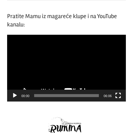
Pratite Mamu iz magareće klupe i na YouTube
kanalu:
Video
Player
00:00
06:06