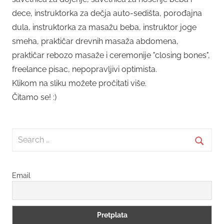
dece, instruktorka za dečja auto-sedišta, porođajna
dula, instruktorka za masažu beba, instruktor joge
smeha, praktičar drevnih masaža abdomena,
praktičar rebozo masaže i ceremonije "closing bones",
freelance pisac, nepopravljivi optimista.
Klikom na sliku možete pročitati više.
Čitamo se! :)
Search
for:
Searc
Email