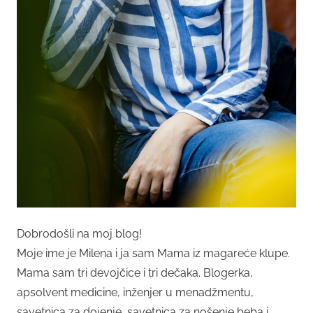
Dobrodošli na moj blog!
Moje ime je Milena i ja sam Mama iz magareće klupe.
Mama sam tri devojčice i tri dečaka. Blogerka,
apsolvent medicine, inženjer u menadžmentu,
savetnica za dojenje, savetnica za nošenje beba i