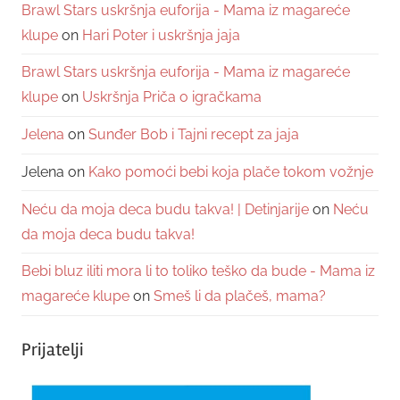
Brawl Stars uskršnja euforija - Mama iz magareće
klupe
on
Hari Poter i uskršnja jaja
Brawl Stars uskršnja euforija - Mama iz magareće
klupe
on
Uskršnja Priča o igračkama
Jelena
on
Sunđer Bob i Tajni recept za jaja
Jelena
on
Kako pomoći bebi koja plače tokom vožnje
Neću da moja deca budu takva! | Detinjarije
on
Neću
da moja deca budu takva!
Bebi bluz iliti mora li to toliko teško da bude - Mama iz
magareće klupe
on
Smeš li da plačeš, mama?
Prijatelji