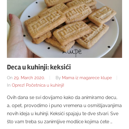
Deca u kuhinji: keksići
On
29. March 2020.
By
Mama iz magarece klupe
In
Oprez! Početnica u kuhinji!
Ovih dana se svi dovijamo kako da animiramo decu,
a, opet, provodimo i puno vremena u osmišljavanjima
novih ideja u kuhinji. Keksići spajaju te dve stvari. Sve
što vam treba su zanimljive modlice kojima ćete …