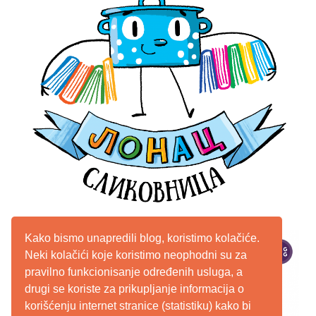
Kako bismo unapredili blog, koristimo kolačiće.
Neki kolačići koje koristimo neophodni su za
pravilno funkcionisanje određenih usluga, a
drugi se koriste za prikupljanje informacija o
korišćenju internet stranice (statistiku) kako bi