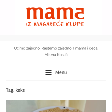
Skip
to
content
Učimo zajedno. Rastemo zajedno. I mama i deca.
Mama
Milena Kostić
iz
Menu
magareće
klupe
Tag:
keks