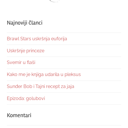
Najnoviji članci
Brawl Stars uskršnja euforija
Uskršnje princeze
Svemir u flaši
Kako me je knjiga udarila u pleksus
Sunđer Bob i Tajni recept za jaja
Epizoda: golubovi
Komentari