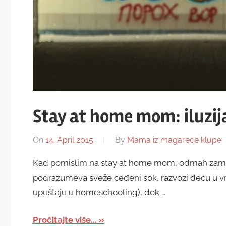
Stay at home mom: iluzij
On
14. April 2015.
By
Mama iz magarece klupe
Kad pomislim na stay at home mom, odmah zamis
podrazumeva sveže ceđeni sok, razvozi decu u vr
upuštaju u homeschooling), dok …
Pročitajte više...