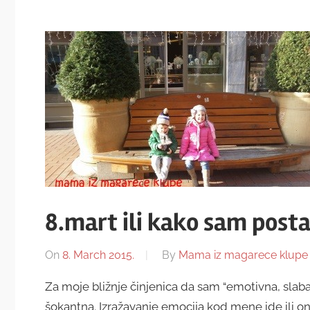
8.mart ili kako sam posta
On
8. March 2015.
By
Mama iz magarece klupe
Za moje bližnje činjenica da sam “emotivna, slaba 
šokantna. Izražavanje emocija kod mene ide ili onih