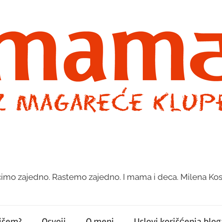
imo zajedno. Rastemo zajedno. I mama i deca. Milena Kos
pišem?
Osvoji
O meni
Uslovi korišćenja bloga