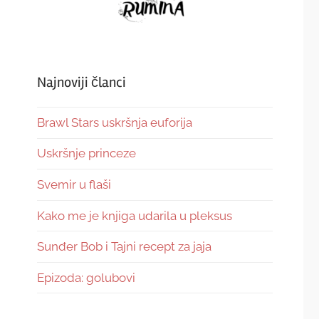
Najnoviji članci
Brawl Stars uskršnja euforija
Uskršnje princeze
Svemir u flaši
Kako me je knjiga udarila u pleksus
Sunđer Bob i Tajni recept za jaja
Epizoda: golubovi