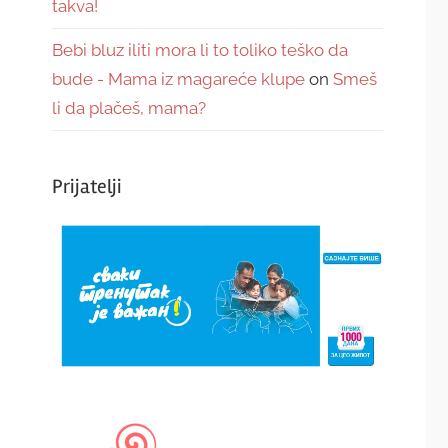
takva!
Bebi bluz iliti mora li to toliko teško da
bude - Mama iz magareće klupe
on
Smeš
li da plačeš, mama?
Prijatelji