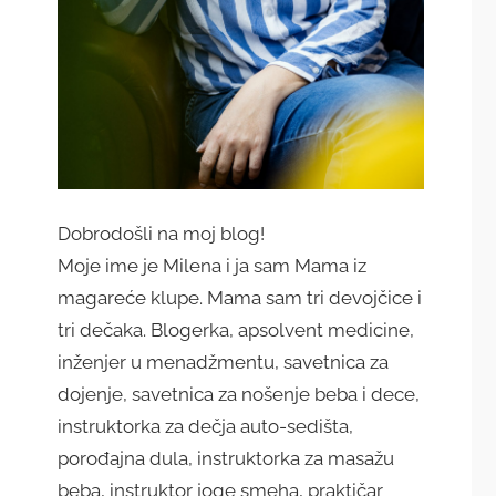
Dobrodošli na moj blog!
Moje ime je Milena i ja sam Mama iz
magareće klupe. Mama sam tri devojčice i
tri dečaka. Blogerka, apsolvent medicine,
inženjer u menadžmentu, savetnica za
dojenje, savetnica za nošenje beba i dece,
instruktorka za dečja auto-sedišta,
porođajna dula, instruktorka za masažu
beba, instruktor joge smeha, praktičar