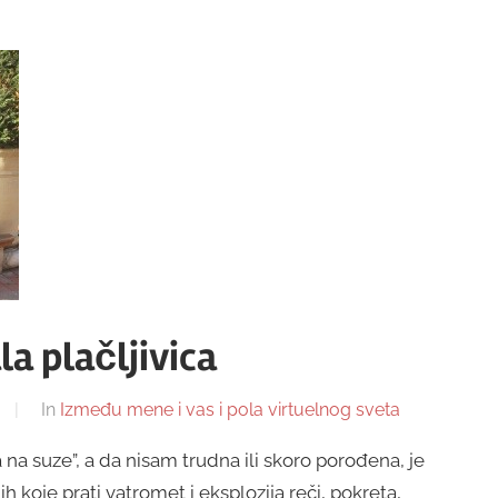
la plačljivica
In
Između mene i vas i pola virtuelnog sveta
na suze”, a da nisam trudna ili skoro porođena, je
 koje prati vatromet i eksplozija reči, pokreta,