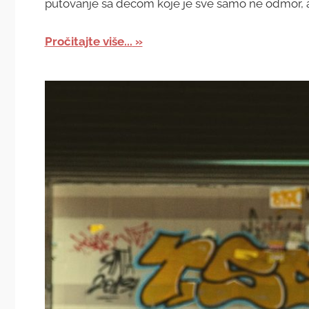
putovanje sa decom koje je sve samo ne odmor, al
Pročitajte više...