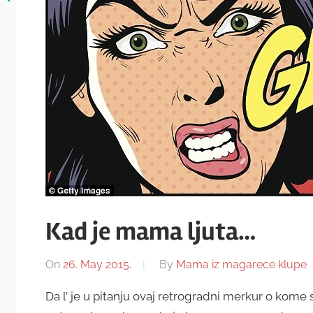
Kad je mama ljuta…
On
26. May 2015.
By
Mama iz magarece klupe
Da l’ je u pitanju ovaj retrogradni merkur o kome s