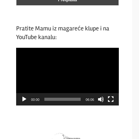
Pratite Mamu iz magareće klupe i na
YouTube kanalu:
Video
Player
00:00
06:06