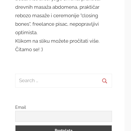
drevnih masaža abdomena, praktičar
rebozo masaže i ceremonije "closing
bones", freelance pisac, nepopravljivi
optimista.
Klikom na sliku možete pročitati više.
Čitamo se! :)
Search
for:
Search
Email