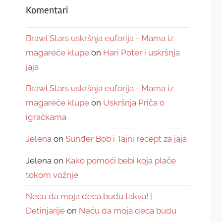
Komentari
Brawl Stars uskršnja euforija - Mama iz
magareće klupe
on
Hari Poter i uskršnja
jaja
Brawl Stars uskršnja euforija - Mama iz
magareće klupe
on
Uskršnja Priča o
igračkama
Jelena
on
Sunđer Bob i Tajni recept za jaja
Jelena
on
Kako pomoći bebi koja plače
tokom vožnje
Neću da moja deca budu takva! |
Detinjarije
on
Neću da moja deca budu