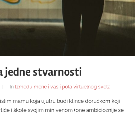
a jedne stvarnosti
In
Između mene i vas i pola virtuelnog sveta
lim mamu koja ujutru budi klince doručkom koji
tiće i škole svojim minivenom (one ambicioznije se