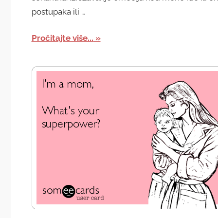
postupaka ili …
Pročitajte više...