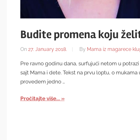
Budite promena koju želit
On
27. January 2018.
By
Mama iz magarece klu
Pre ravno godinu dana, surfujući netom u potraz
sajt Mama i dete. Tekst na prvu loptu, o mukama 
provedem jedno …
Pročitajte više...