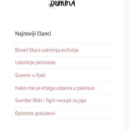
Najnoviji članci
Brawl Stars uskršnja euforija
Uskršnje princeze
Svemir u flaši
Kako me je knjiga udarila u pleksus
Sunđer Bob i Tajni recept za jaja
Epizoda: golubovi