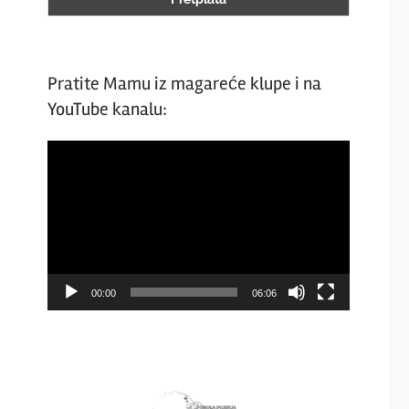
Pratite Mamu iz magareće klupe i na
YouTube kanalu:
Video
Player
00:00
06:06