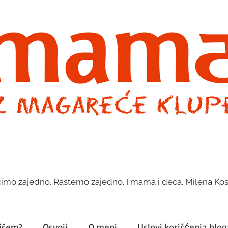
imo zajedno. Rastemo zajedno. I mama i deca. Milena Kos
pišem?
Osvoji
O meni
Uslovi korišćenja bloga