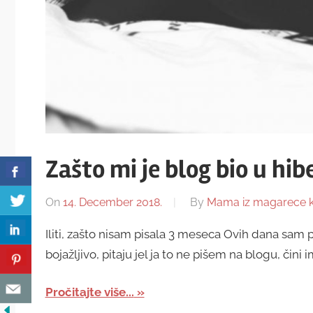
Zašto mi je blog bio u hib
On
14. December 2018.
By
Mama iz magarece 
Iliti, zašto nisam pisala 3 meseca Ovih dana sam
bojažljivo, pitaju jel ja to ne pišem na blogu, čini
Pročitajte više...