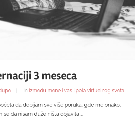
ernaciji 3 meseca
klupe
In
Između mene i vas i pola virtuelnog sveta
 počela da dobijam sve više poruka, gde me onako,
 im se da nisam duže ništa objavila …