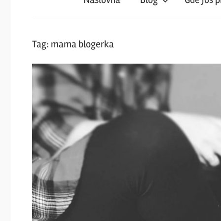
iz
magareće
Tag:
mama blogerka
klupe