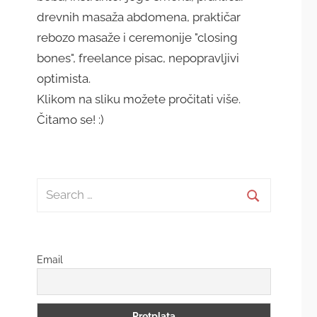
drevnih masaža abdomena, praktičar
rebozo masaže i ceremonije "closing
bones", freelance pisac, nepopravljivi
optimista.
Klikom na sliku možete pročitati više.
Čitamo se! :)
Search
for:
Search
Email