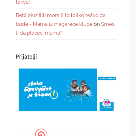
takva!
Bebi bluz iliti mora li to toliko teško da
bude - Mama iz magareće klupe
on
Smeš
li da plačeš, mama?
Prijatelji