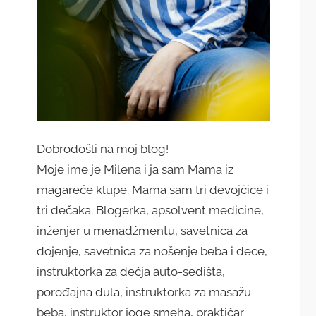
Dobrodošli na moj blog!
Moje ime je Milena i ja sam Mama iz
magareće klupe. Mama sam tri devojčice i
tri dečaka. Blogerka, apsolvent medicine,
inženjer u menadžmentu, savetnica za
dojenje, savetnica za nošenje beba i dece,
instruktorka za dečja auto-sedišta,
porođajna dula, instruktorka za masažu
beba, instruktor joge smeha, praktičar