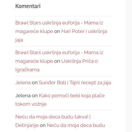
Komentari
Brawl Stars uskršnja euforija - Mama iz
magareće klupe
on
Hari Poter i uskršnja
jaja
Brawl Stars uskršnja euforija - Mama iz
magareće klupe
on
Uskršnja Priča o
igračkama
Jelena
on
Sunđer Bob i Tajni recept za jaja
Jelena
on
Kako pomoći bebi koja plače
tokom vožnje
Neću da moja deca budu takva! |
Detinjarije
on
Neću da moja deca budu