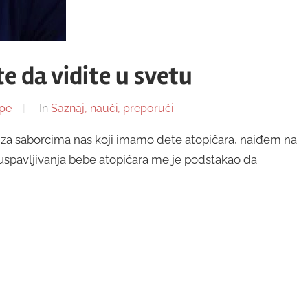
e da vidite u svetu
pe
In
Saznaj, nauči, preporuči
i za saborcima nas koji imamo dete atopičara, naiđem na
uspavljivanja bebe atopičara me je podstakao da