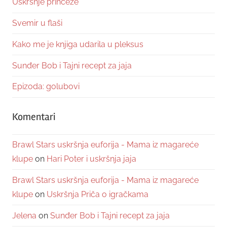
Uskršnje princeze
Svemir u flaši
Kako me je knjiga udarila u pleksus
Sunđer Bob i Tajni recept za jaja
Epizoda: golubovi
Komentari
Brawl Stars uskršnja euforija - Mama iz magareće
klupe
on
Hari Poter i uskršnja jaja
Brawl Stars uskršnja euforija - Mama iz magareće
klupe
on
Uskršnja Priča o igračkama
Jelena
on
Sunđer Bob i Tajni recept za jaja