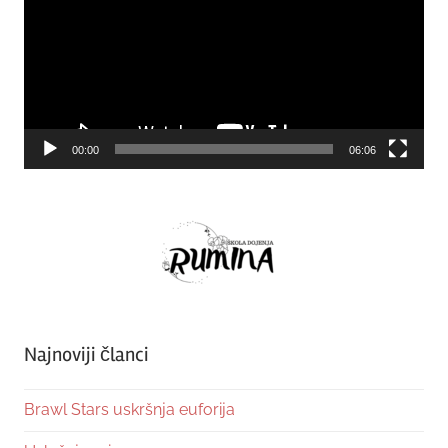
00:00
06:06
Najnoviji članci
Brawl Stars uskršnja euforija