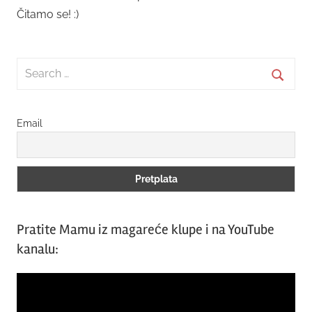
Čitamo se! :)
Search
for:
Searc
Email
Pratite Mamu iz magareće klupe i na YouTube
kanalu:
Video
Player