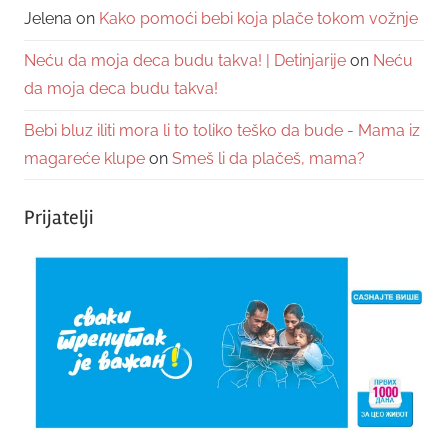
Jelena
on
Kako pomoći bebi koja plače tokom vožnje
Neću da moja deca budu takva! | Detinjarije
on
Neću
da moja deca budu takva!
Bebi bluz iliti mora li to toliko teško da bude - Mama iz
magareće klupe
on
Smeš li da plačeš, mama?
Prijatelji