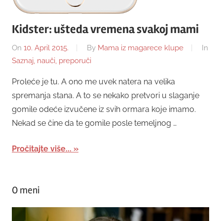
Kidster: ušteda vremena svakoj mami
On
10. April 2015.
By
Mama iz magarece klupe
In
Saznaj, nauči, preporuči
Proleće je tu. A ono me uvek natera na velika
spremanja stana. A to se nekako pretvori u slaganje
gomile odeće izvučene iz svih ormara koje imamo.
Nekad se čine da te gomile posle temeljnog …
Pročitajte više...
O meni