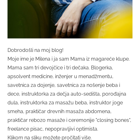
Dobrodošli na moj blog!
Moje ime je Milena i ja sam Mama iz magareće klupe.
Mama sam tri devojčice i tri dečaka. Blogerka,
apsolvent medicine, inženjer u menadžmentu,
savetnica za dojenje, savetnica za nošenje beba i
dece, instruktorka za dečja auto-sedišta, porođajna
dula, instruktorka za masažu beba, instruktor joge
smeha, praktičar drevnih masaža abdomena,
praktičar rebozo masaže i ceremonije "closing bones",
freelance pisac, nepopravljivi optimista.
Klikom na sliku možete pročitati više.