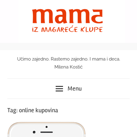
Skip
to
content
Učimo zajedno. Rastemo zajedno. I mama i deca.
Mama
Milena Kostić
iz
Menu
magareće
klupe
Tag:
online kupovina