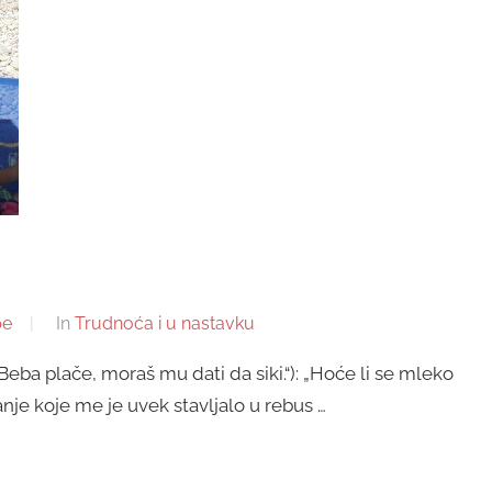
pe
In
Trudnoća i u nastavku
Beba plače, moraš mu dati da siki.“): „Hoće li se mleko
anje koje me je uvek stavljalo u rebus …