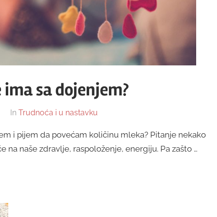
e ima sa dojenjem?
In
Trudnoća i u nastavku
edem i pijem da povećam količinu mleka? Pitanje nekako
če na naše zdravlje, raspoloženje, energiju. Pa zašto …