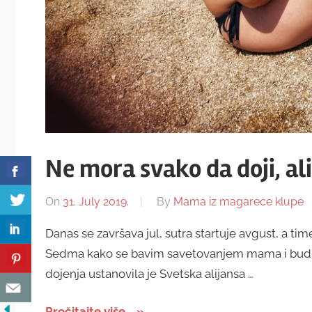
Ne mora svako da doji, al
On
31. July 2019.
By
Mama iz magarece klupe
Danas se završava jul, sutra startuje avgust, a t
Sedma kako se bavim savetovanjem mama i budu
dojenja ustanovila je Svetska alijansa …
Pročitajte više...