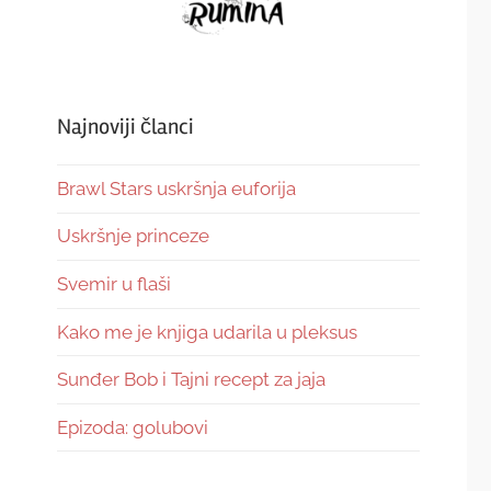
Najnoviji članci
Brawl Stars uskršnja euforija
Uskršnje princeze
Svemir u flaši
Kako me je knjiga udarila u pleksus
Sunđer Bob i Tajni recept za jaja
Epizoda: golubovi