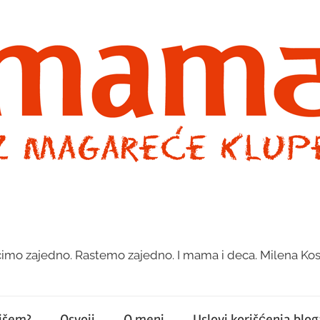
imo zajedno. Rastemo zajedno. I mama i deca. Milena Kos
pišem?
Osvoji
O meni
Uslovi korišćenja bloga