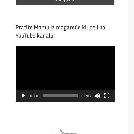
Pratite Mamu iz magareće klupe i na
YouTube kanalu:
Video
Player
00:00
06:06