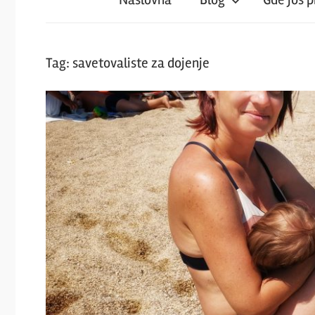
iz
magareće
Tag:
savetovaliste za dojenje
klupe