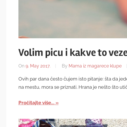
Volim picu i kakve to vez
On
9. May 2017.
By
Mama iz magarece klupe
Ovih par dana često čujem isto pitanje: šta da j
na mestu, mora se priznati. Hrana je nešto što uti
Pročitajte više...