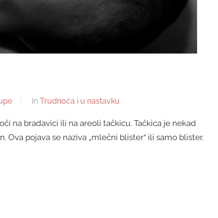
upe
In
Trudnoća i u nastavku
na bradavici ili na areoli tačkicu. Tačkica je nekad
. Ova pojava se naziva „mlečni blister“ ili samo blister.