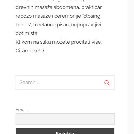
drevnih masaža abdomena, praktičar
rebozo masaže i ceremonije "closing
bones", freelance pisac, nepopravljivi
optimista.
Klikom na sliku možete pročitati više.
Čitamo se! :)
Search
for:
Search
Email