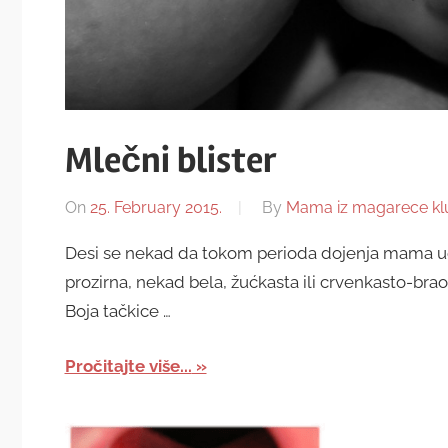
Mlečni blister
On
25. February 2015.
By
Mama iz magarece kl
Desi se nekad da tokom perioda dojenja mama uoči 
prozirna, nekad bela, žućkasta ili crvenkasto-braon
Boja tačkice …
Pročitajte više...