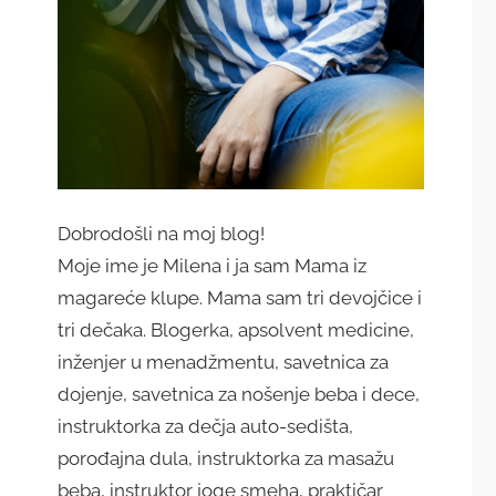
Dobrodošli na moj blog!
Moje ime je Milena i ja sam Mama iz
magareće klupe. Mama sam tri devojčice i
tri dečaka. Blogerka, apsolvent medicine,
inženjer u menadžmentu, savetnica za
dojenje, savetnica za nošenje beba i dece,
instruktorka za dečja auto-sedišta,
porođajna dula, instruktorka za masažu
beba, instruktor joge smeha, praktičar