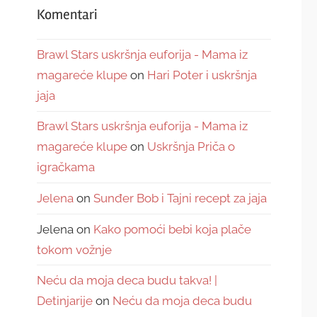
Komentari
Brawl Stars uskršnja euforija - Mama iz
magareće klupe
on
Hari Poter i uskršnja
jaja
Brawl Stars uskršnja euforija - Mama iz
magareće klupe
on
Uskršnja Priča o
igračkama
Jelena
on
Sunđer Bob i Tajni recept za jaja
Jelena
on
Kako pomoći bebi koja plače
tokom vožnje
Neću da moja deca budu takva! |
Detinjarije
on
Neću da moja deca budu