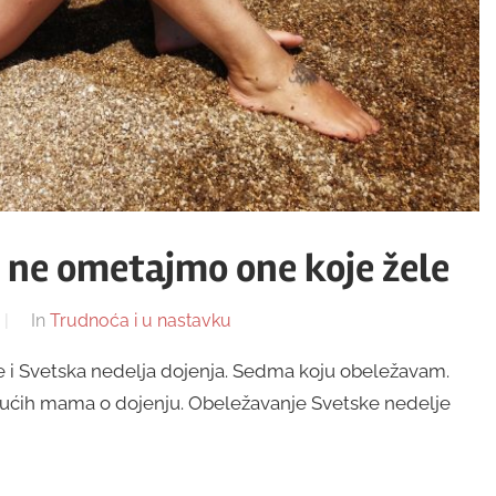
i ne ometajmo one koje žele
In
Trudnoća i u nastavku
ime i Svetska nedelja dojenja. Sedma koju obeležavam.
ćih mama o dojenju. Obeležavanje Svetske nedelje