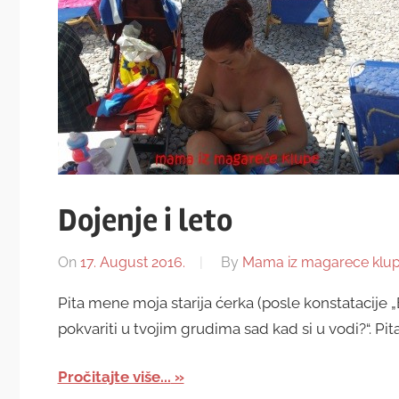
Dojenje i leto
On
17. August 2016.
By
Mama iz magarece klu
Pita mene moja starija ćerka (posle konstatacije „
pokvariti u tvojim grudima sad kad si u vodi?“. Pit
Pročitajte više...