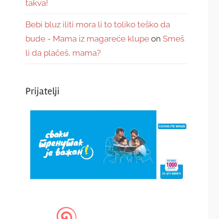
takva!
Bebi bluz iliti mora li to toliko teško da
bude - Mama iz magareće klupe
on
Smeš
li da plačeš, mama?
Prijatelji