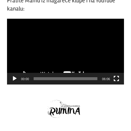
Pratite Mamu iz magareće klupe i na YouTube
kanalu:
Video
Player
00:00
06:06