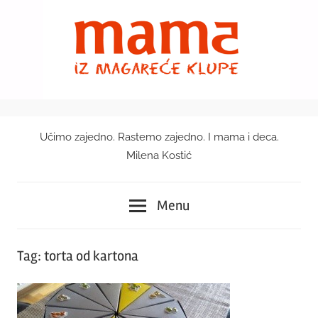
Skip
to
content
Učimo zajedno. Rastemo zajedno. I mama i deca.
Mama
Milena Kostić
iz
Menu
magareće
klupe
Tag:
torta od kartona