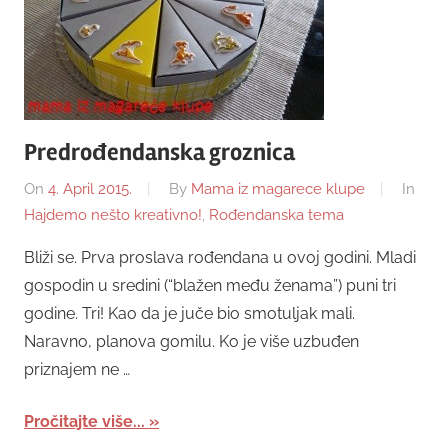
Predrođendanska groznica
On
4. April 2015.
By
Mama iz magarece klupe
In
Hajdemo nešto kreativno!
,
Rođendanska tema
Bliži se. Prva proslava rođendana u ovoj godini. Mladi
gospodin u sredini (“blažen među ženama”) puni tri
godine. Tri! Kao da je juče bio smotuljak mali.
Naravno, planova gomilu. Ko je više uzbuđen
priznajem ne …
Pročitajte više...