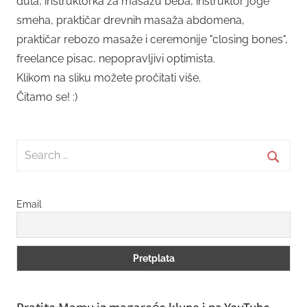
dula, instruktorka za masažu beba, instruktor joge
smeha, praktičar drevnih masaža abdomena,
praktičar rebozo masaže i ceremonije "closing bones",
freelance pisac, nepopravljivi optimista.
Klikom na sliku možete pročitati više.
Čitamo se! :)
Search
for:
Searc
Email