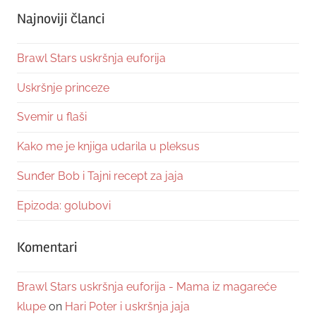
Najnoviji članci
Brawl Stars uskršnja euforija
Uskršnje princeze
Svemir u flaši
Kako me je knjiga udarila u pleksus
Sunđer Bob i Tajni recept za jaja
Epizoda: golubovi
Komentari
Brawl Stars uskršnja euforija - Mama iz magareće
klupe
on
Hari Poter i uskršnja jaja