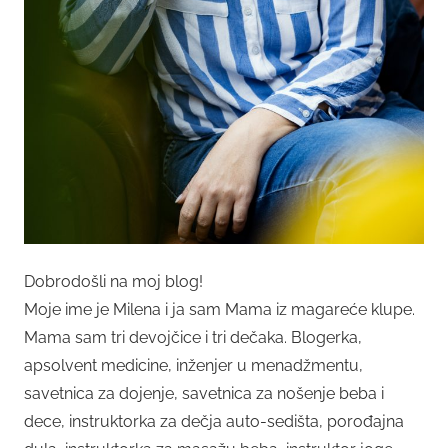
Dobrodošli na moj blog!
Moje ime je Milena i ja sam Mama iz magareće klupe.
Mama sam tri devojčice i tri dečaka. Blogerka,
apsolvent medicine, inženjer u menadžmentu,
savetnica za dojenje, savetnica za nošenje beba i
dece, instruktorka za dečja auto-sedišta, porođajna