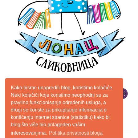
Kako bismo unapredili blog, koristimo kolačiće.
Neki kolačići koje koristimo neophodni su za
pravilno funkcionisanje određenih usluga, a
drugi se koriste za prikupljanje informacija o
korišćenju internet stranice (statistiku) kako bi
blog što više bio prilagođen vašim
interesovanjima.
Politika privatnosti bloga