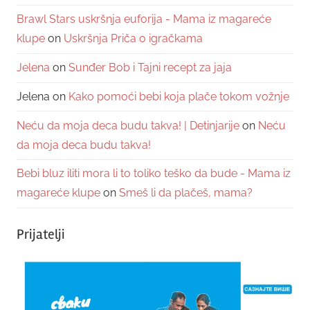
Brawl Stars uskršnja euforija - Mama iz magareće
klupe
on
Uskršnja Priča o igračkama
Jelena
on
Sunđer Bob i Tajni recept za jaja
Jelena
on
Kako pomoći bebi koja plače tokom vožnje
Neću da moja deca budu takva! | Detinjarije
on
Neću
da moja deca budu takva!
Bebi bluz iliti mora li to toliko teško da bude - Mama iz
magareće klupe
on
Smeš li da plačeš, mama?
Prijatelji