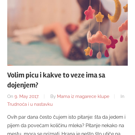
Volim picu i kakve to veze ima sa
dojenjem?
On
9. May 2017.
By
Mama iz magarece klupe
In
Trudnoća i u nastavku
Ovih par dana često čujem isto pitanje: šta da jedem i
pijem da povećam količinu mleka? Pitanje nekako na
mestu, mora se priznati. Hrana je nešto što utiče na