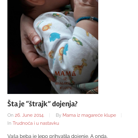
Šta je “štrajk” dojenja?
On
26. June 2014.
By
Mama iz magareće klupe
In
Trudnoća i u nastavku
Vaša beba je lepo prihvatila dojenje. A onda,