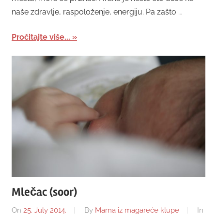
naše zdravlje, raspoloženje, energiju. Pa zašto …
Pročitajte više...
Mlečac (soor)
On
25. July 2014.
By
Mama iz magareće klupe
In