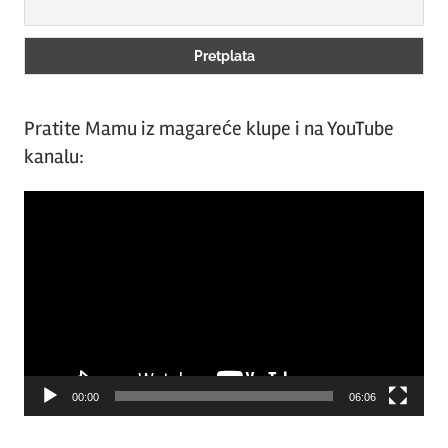
Pratite Mamu iz magareće klupe i na YouTube
kanalu:
Video
Player
00:00
06:06