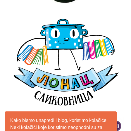
Kako bismo unapredili blog, koristimo kolačiće.
Neki kolačići koje koristimo neophodni su za