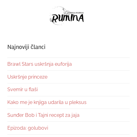
Najnoviji članci
Brawl Stars uskršnja euforija
Uskršnje princeze
Svemir u flaši
Kako me je knjiga udarila u pleksus
Sunđer Bob i Tajni recept za jaja
Epizoda: golubovi