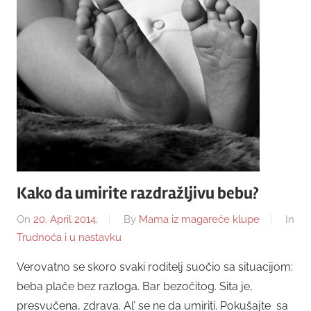
Kako da umirite razdražljivu bebu?
On
20. April 2014.
By
Mama iz magareće klupe
In
Trudnoća i u nastavku
Verovatno se skoro svaki roditelj suočio sa situacijom:
beba plače bez razloga. Bar bezočitog. Sita je,
presvučena, zdrava. Al’ se ne da umiriti. Pokušajte sa