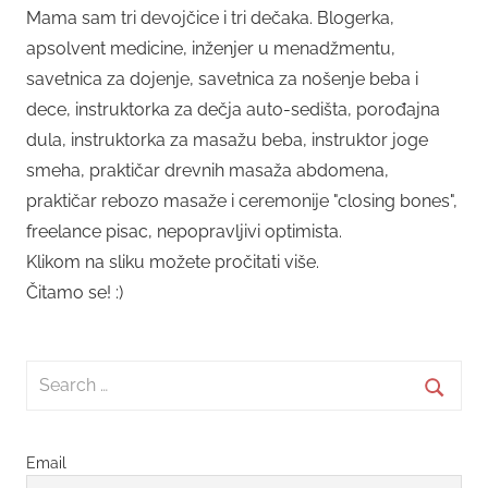
Mama sam tri devojčice i tri dečaka. Blogerka,
apsolvent medicine, inženjer u menadžmentu,
savetnica za dojenje, savetnica za nošenje beba i
dece, instruktorka za dečja auto-sedišta, porođajna
dula, instruktorka za masažu beba, instruktor joge
smeha, praktičar drevnih masaža abdomena,
praktičar rebozo masaže i ceremonije "closing bones",
freelance pisac, nepopravljivi optimista.
Klikom na sliku možete pročitati više.
Čitamo se! :)
Search
for:
Searc
Email