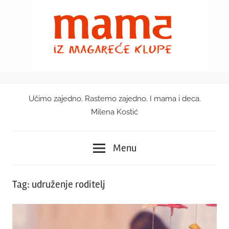
Skip
to
content
Učimo zajedno. Rastemo zajedno. I mama i deca.
Mama
Milena Kostić
iz
Menu
magareće
klupe
Tag:
udruženje roditelj