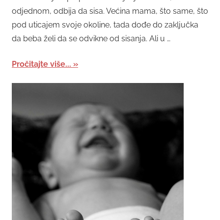
odjednom, odbija da sisa. Većina mama, što same, što
pod uticajem svoje okoline, tada dođe do zaključka
da beba želi da se odvikne od sisanja. Ali u …
Pročitajte više...