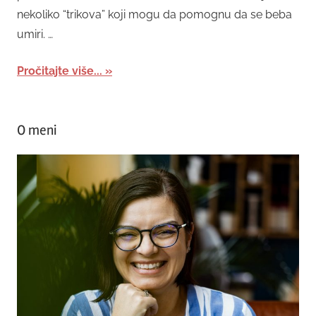
nekoliko “trikova” koji mogu da pomognu da se beba
umiri. …
Pročitajte više...
O meni