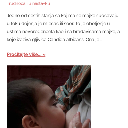
Trudnoća i u nastavku
Jedno od čestih stanja sa kojima se majke suočavaju
u toku dojenja je mlečac ili soor. To je oboljenje u
ustima novorođenčeta kao i na bradavicama majke, a
koje izaziva gljivica Candida albicans. Ona je …
Pročitajte više...