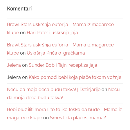
Komentari
Brawl Stars uskršnja euforija - Mama iz magareće
klupe
on
Hari Poter i uskršnja jaja
Brawl Stars uskršnja euforija - Mama iz magareće
klupe
on
Uskršnja Priča o igračkama
Jelena
on
Sunđer Bob i Tajni recept za jaja
Jelena
on
Kako pomoći bebi koja plače tokom vožnje
Neću da moja deca budu takva! | Detinjarije
on
Neću
da moja deca budu takva!
Bebi bluz iliti mora li to toliko teško da bude - Mama iz
magareće klupe
on
Smeš li da plačeš, mama?