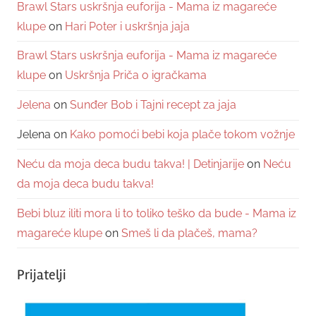
Brawl Stars uskršnja euforija - Mama iz magareće
klupe
on
Hari Poter i uskršnja jaja
Brawl Stars uskršnja euforija - Mama iz magareće
klupe
on
Uskršnja Priča o igračkama
Jelena
on
Sunđer Bob i Tajni recept za jaja
Jelena
on
Kako pomoći bebi koja plače tokom vožnje
Neću da moja deca budu takva! | Detinjarije
on
Neću
da moja deca budu takva!
Bebi bluz iliti mora li to toliko teško da bude - Mama iz
magareće klupe
on
Smeš li da plačeš, mama?
Prijatelji