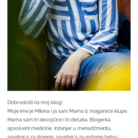
Dobrodošli na moj blog!
Moje ime je Milena i ja sam Mama iz magareće klupe.
Mama sam tri devojčice i tri dečaka. Blogerka,
apsolvent medicine, inženjer u menadžmentu,
savetnica za dojenje, savetnica za nošenje beba i