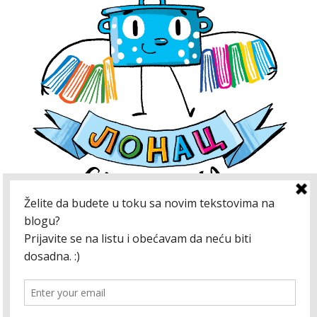
Kako bismo unapredili blog, koristimo kolačiće.
Neki kolačići koje koristimo neophodni su za
pravilno funkcionisanje određenih usluga, a
drugi se koriste za prikupljanje informacija o
korišćenju internet stranice (statistiku) kako bi