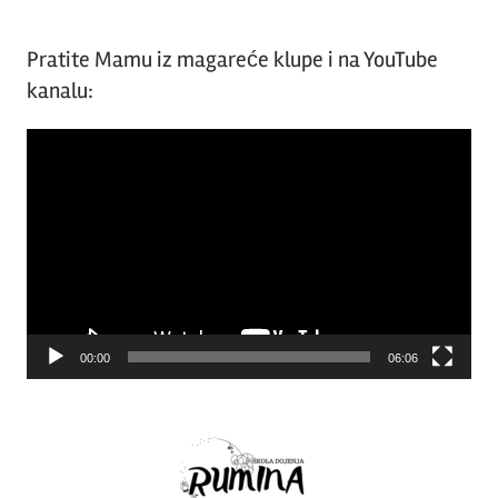
Pratite Mamu iz magareće klupe i na YouTube
kanalu:
Video
Player
00:00
06:06