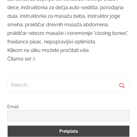
dece, instruktorka za dečja auto-sedišta, porođajna
dula, instruktorka za masažu beba, instruktor joge
smeha, praktičar drevnih masaža abdomena,
praktičar rebozo masaže i ceremonije "closing bones",
freelance pisac, nepopravljivi optimista.
Klikom na sliku možete pročitati više.
Čitamo se! :)
Search
for:
Searc
Email