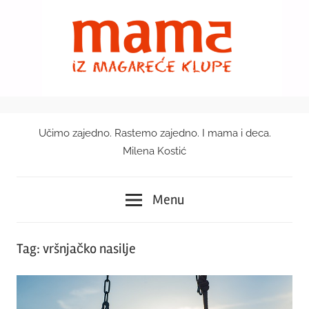
Skip
to
content
Učimo zajedno. Rastemo zajedno. I mama i deca.
Mama
Milena Kostić
iz
Menu
magareće
klupe
Tag:
vršnjačko nasilje