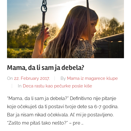
Mama, da li sam ja debela?
On
22. February 2017.
By
Mama iz magarece klupe
In
Deca rastu kao pečurke posle kiše
“Mama, da li sam ja debela?” Definitivno nije pitanje
koje očekuješ da ti postavi tvoje dete sa 6-7 godina.
Bar ja nisam nikad očekivala. Al’ mi je postavljeno.
“Zašto me pitaš tako nešto?” – pre …