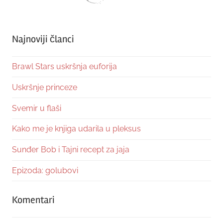
Najnoviji članci
Brawl Stars uskršnja euforija
Uskršnje princeze
Svemir u flaši
Kako me je knjiga udarila u pleksus
Sunđer Bob i Tajni recept za jaja
Epizoda: golubovi
Komentari