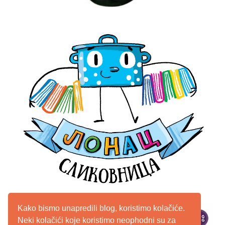
Kako bismo unapredili blog, koristimo kolačiće.
Neki kolačići koje koristimo neophodni su za