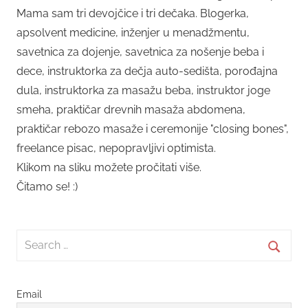
Mama sam tri devojčice i tri dečaka. Blogerka,
apsolvent medicine, inženjer u menadžmentu,
savetnica za dojenje, savetnica za nošenje beba i
dece, instruktorka za dečja auto-sedišta, porođajna
dula, instruktorka za masažu beba, instruktor joge
smeha, praktičar drevnih masaža abdomena,
praktičar rebozo masaže i ceremonije "closing bones",
freelance pisac, nepopravljivi optimista.
Klikom na sliku možete pročitati više.
Čitamo se! :)
Search
for:
Searc
Email