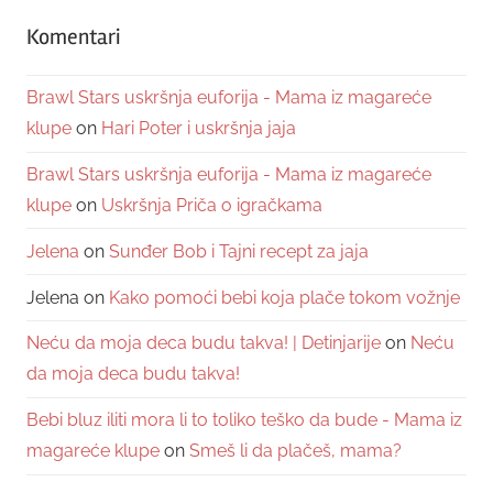
Komentari
Brawl Stars uskršnja euforija - Mama iz magareće
klupe
on
Hari Poter i uskršnja jaja
Brawl Stars uskršnja euforija - Mama iz magareće
klupe
on
Uskršnja Priča o igračkama
Jelena
on
Sunđer Bob i Tajni recept za jaja
Jelena
on
Kako pomoći bebi koja plače tokom vožnje
Neću da moja deca budu takva! | Detinjarije
on
Neću
da moja deca budu takva!
Bebi bluz iliti mora li to toliko teško da bude - Mama iz
magareće klupe
on
Smeš li da plačeš, mama?