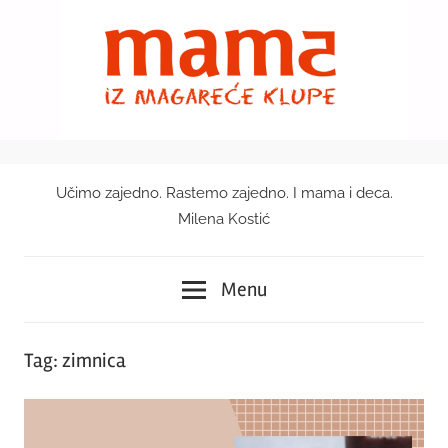
Skip
to
content
Učimo zajedno. Rastemo zajedno. I mama i deca.
Mama
Milena Kostić
iz
Menu
magareće
klupe
Tag:
zimnica