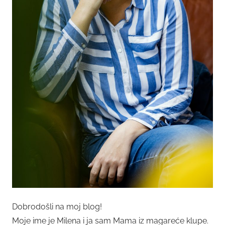
Dobrodošli na moj blog!
Moje ime je Milena i ja sam Mama iz magareće klupe.