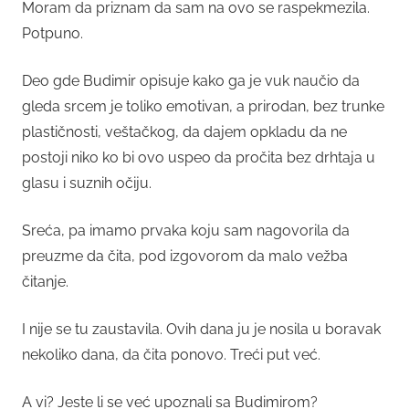
Moram da priznam da sam na ovo se raspekmezila.
Potpuno.
Deo gde Budimir opisuje kako ga je vuk naučio da
gleda srcem je toliko emotivan, a prirodan, bez trunke
plastičnosti, veštačkog, da dajem opkladu da ne
postoji niko ko bi ovo uspeo da pročita bez drhtaja u
glasu i suznih očiju.
Sreća, pa imamo prvaka koju sam nagovorila da
preuzme da čita, pod izgovorom da malo vežba
čitanje.
I nije se tu zaustavila. Ovih dana ju je nosila u boravak
nekoliko dana, da čita ponovo. Treći put već.
A vi? Jeste li se već upoznali sa Budimirom?