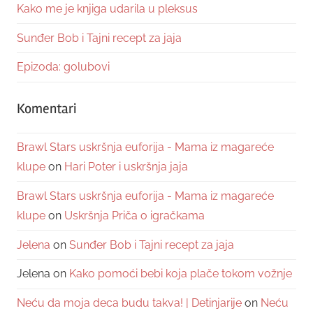
Kako me je knjiga udarila u pleksus
Sunđer Bob i Tajni recept za jaja
Epizoda: golubovi
Komentari
Brawl Stars uskršnja euforija - Mama iz magareće
klupe
on
Hari Poter i uskršnja jaja
Brawl Stars uskršnja euforija - Mama iz magareće
klupe
on
Uskršnja Priča o igračkama
Jelena
on
Sunđer Bob i Tajni recept za jaja
Jelena
on
Kako pomoći bebi koja plače tokom vožnje
Neću da moja deca budu takva! | Detinjarije
on
Neću