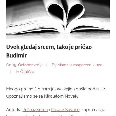
Uvek gledaj srcem, tako je pričao
Budimir
On
19. October 2017.
By
Mama iz magarece klupe
In
Čitalište
Mnogo pre no što nam je ova knjiga došla pod ruke,
upoznali smo se sa Nikoletom Novak.
Autorka
Priča iz šume
i
Priča iz Savane
, kupila nas je