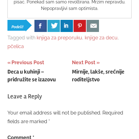
pisac. Ponekad sam samo revoltirana. Mrzim nepravdu.
Nepopravljivi sam optimista.
Podeli!
Tagged with
knjiga za preporuku
,
knjige za decu
,
pčelica
Post
Previous Post
Next Post
Deca u kuhinji –
Mirnije, lakše, srećnije
navigation
pridružite se izazovu
roditeljstvo
Leave a Reply
Your email address will not be published.
Required
fields are marked
*
Comment
*