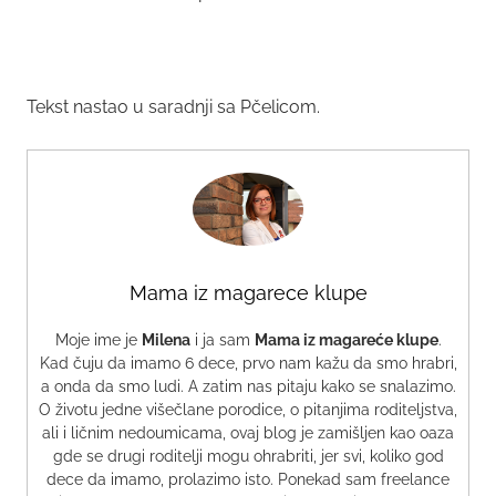
Tekst nastao u saradnji sa Pčelicom.
Mama iz magarece klupe
Moje ime je
Milena
i ja sam
Mama iz magareće klupe
.
Kad čuju da imamo 6 dece, prvo nam kažu da smo hrabri,
a onda da smo ludi. A zatim nas pitaju kako se snalazimo.
O životu jedne višečlane porodice, o pitanjima roditeljstva,
ali i ličnim nedoumicama, ovaj blog je zamišljen kao oaza
gde se drugi roditelji mogu ohrabriti, jer svi, koliko god
dece da imamo, prolazimo isto. Ponekad sam freelance