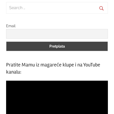
Search
for:
Searc
Email
Pratite Mamu iz magareće klupe i na YouTube
kanalu:
Video
Player