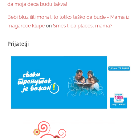
da moja deca budu takva!
Bebi bluz iliti mora li to toliko teško da bude - Mama iz
magareće klupe
on
Smeš li da plačeš, mama?
Prijatelji