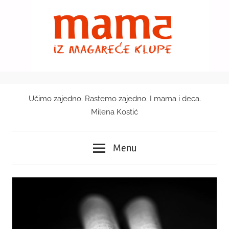
Skip
to
content
Učimo zajedno. Rastemo zajedno. I mama i deca.
Mama
Milena Kostić
iz
Menu
magareće
klupe