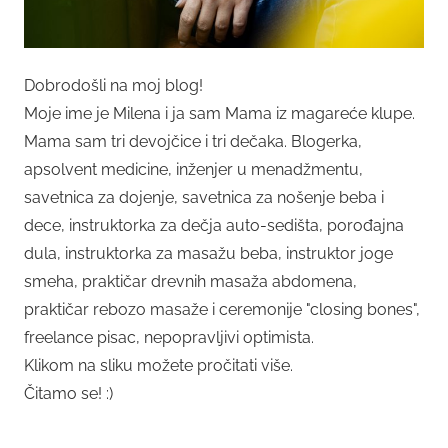
Dobrodošli na moj blog!
Moje ime je Milena i ja sam Mama iz magareće klupe.
Mama sam tri devojčice i tri dečaka. Blogerka,
apsolvent medicine, inženjer u menadžmentu,
savetnica za dojenje, savetnica za nošenje beba i
dece, instruktorka za dečja auto-sedišta, porođajna
dula, instruktorka za masažu beba, instruktor joge
smeha, praktičar drevnih masaža abdomena,
praktičar rebozo masaže i ceremonije "closing bones",
freelance pisac, nepopravljivi optimista.
Klikom na sliku možete pročitati više.
Čitamo se! :)