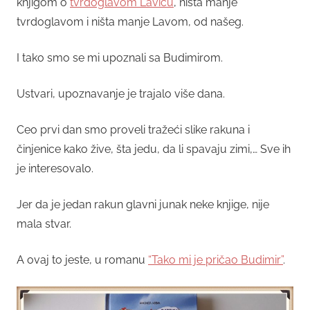
knjigom o
tvrdoglavom Laviću
, ništa manje
tvrdoglavom i ništa manje Lavom, od našeg.
I tako smo se mi upoznali sa Budimirom.
Ustvari, upoznavanje je trajalo više dana.
Ceo prvi dan smo proveli tražeći slike rakuna i
činjenice kako žive, šta jedu, da li spavaju zimi,… Sve ih
je interesovalo.
Jer da je jedan rakun glavni junak neke knjige, nije
mala stvar.
A ovaj to jeste, u romanu
“Tako mi je pričao Budimir”
.