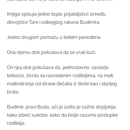
Knjiga opisuje jedno toplo prijateljstvo između
devojčice Tare i odbeglog rakuna Budimira.
Jedno drugom pomažu u teškim periodima.
Ona njemu dok pokušava da se vrati kući.
On njoj dok pokušava da, jednostavno, savlada
teškoće, života sa razvedenim roditeljima, na meti
maltretiranja od strane dečaka iz škole kao i starijeg
brata.
Budimir, pravi Buda, uči je zašto je važno strpljenje,
kako izbeći sukobe, kako da bolje razume postupke
roditelja.