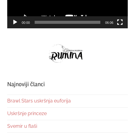
00:00
06:06
Najnoviji članci
Brawl Stars uskršnja euforija
Uskršnje princeze
Svemir u flaši