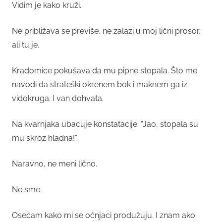
Vidim je kako kruži.
Ne približava se previše, ne zalazi u moj lični prosor,
ali tu je.
Kradomice pokušava da mu pipne stopala. Što me
navodi da strateški okrenem bok i maknem ga iz
vidokruga. I van dohvata.
Na kvarnjaka ubacuje konstatacije. “Jao, stopala su
mu skroz hladna!”.
Naravno, ne meni lično.
Ne sme.
Osećam kako mi se očnjaci produžuju. I znam ako