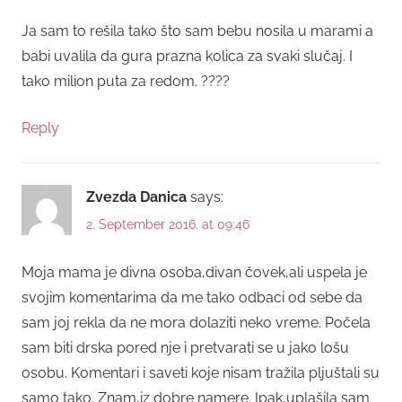
Ja sam to rešila tako što sam bebu nosila u marami a
babi uvalila da gura prazna kolica za svaki slučaj. I
tako milion puta za redom. ????
Reply
Zvezda Danica
says:
2. September 2016. at 09:46
Moja mama je divna osoba,divan čovek,ali uspela je
svojim komentarima da me tako odbaci od sebe da
sam joj rekla da ne mora dolaziti neko vreme. Počela
sam biti drska pored nje i pretvarati se u jako lošu
osobu. Komentari i saveti koje nisam tražila pljuštali su
samo tako. Znam,iz dobre namere. Ipak,uplašila sam