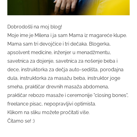
Dobrodošli na moj blog!
Moje ime je Milena i ja sam Mama iz magareće klupe.
Mama sam tri devojčice i tri dečaka. Blogerka,
apsolvent medicine, inženjer u menadžmentu,
savetnica za dojenje, savetnica za nošenje beba i
dece, instruktorka za dečja auto-sedišta, porođajna
dula, instruktorka za masažu beba, instruktor joge
smeha, praktičar drevnih masaža abdomena,
praktičar rebozo masaže i ceremonije "closing bones",
freelance pisac, nepopravljivi optimista.
Klikom na sliku možete pročitati više.
Čitamo se! :)