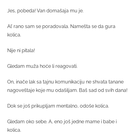
Jes, pobeda! Van domašaja mu je.
Al’ rano sam se poradovala. Namešta se da gura
kolica.
Nije ni pitala!
Gledam muža hoće li reagovati.
On, inače lak sa tajnu komunikaciju ne shvata tanane
nagoveštaje koje mu odašiljam. Baš sad od svih dana!
Dok se još prikupljam mentalno, odoše kolica.
Gledam oko sebe. A, eno još jedne mame i babe i
kolica.