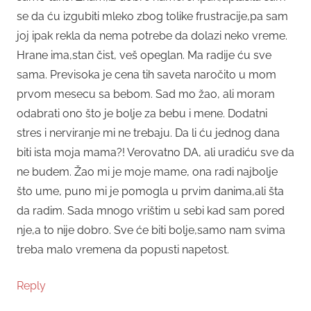
se da ću izgubiti mleko zbog tolike frustracije,pa sam
joj ipak rekla da nema potrebe da dolazi neko vreme.
Hrane ima,stan čist, veš opeglan. Ma radije ću sve
sama. Previsoka je cena tih saveta naročito u mom
prvom mesecu sa bebom. Sad mo žao, ali moram
odabrati ono što je bolje za bebu i mene. Dodatni
stres i nerviranje mi ne trebaju. Da li ću jednog dana
biti ista moja mama?! Verovatno DA, ali uradiću sve da
ne budem. Žao mi je moje mame, ona radi najbolje
što ume, puno mi je pomogla u prvim danima,ali šta
da radim. Sada mnogo vrištim u sebi kad sam pored
nje,a to nije dobro. Sve će biti bolje,samo nam svima
treba malo vremena da popusti napetost.
Reply