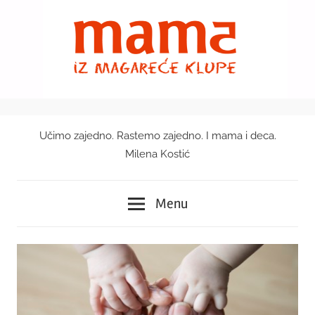
Skip
to
content
Učimo zajedno. Rastemo zajedno. I mama i deca.
Mama
Milena Kostić
iz
Menu
magareće
klupe