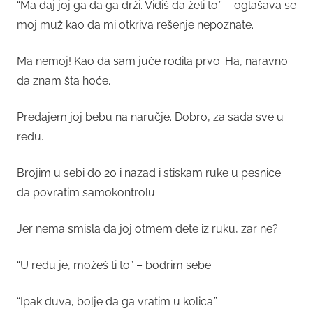
“Ma daj joj ga da ga drži. Vidiš da želi to.” – oglašava se
moj muž kao da mi otkriva rešenje nepoznate.
Ma nemoj! Kao da sam juče rodila prvo. Ha, naravno
da znam šta hoće.
Predajem joj bebu na naručje. Dobro, za sada sve u
redu.
Brojim u sebi do 20 i nazad i stiskam ruke u pesnice
da povratim samokontrolu.
Jer nema smisla da joj otmem dete iz ruku, zar ne?
“U redu je, možeš ti to” – bodrim sebe.
“Ipak duva, bolje da ga vratim u kolica.”