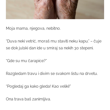
Moja mama, njegova, nebitno.
“Duva neki vetrić, moraš mu staviti neku kapu.” – čuje
se dok julski dan ide u smiraj sa nekih 30 stepeni.
“Gde su mu čarapice?”
Razgledam travu i divim se svakom listu na drvetu.
“Pogledaj ga kako gleda! Kao veliki!”
Ona trava baš zanimljiva.