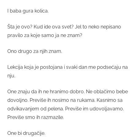
I baba gura kolica.
Šta je ovo? Kud ide ova svet? Jel to neko nepisano
pravilo za koje samo ja ne znam?
Ono drugo za njih znam.
Lekcija koja je postojana i svaki dan me podsećaju na
nju.
One znaju da ih ne hranimo dobro. Ne oblačimo bebe
dovoljno. Previše ih nosimo na rukama. Kasnimo sa
odvikavanjem od pelena. Previše im udovoljavamo.
Previše smo ih razmazile.
One bi drugačije.