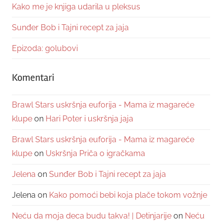
Kako me je knjiga udarila u pleksus
Sunđer Bob i Tajni recept za jaja
Epizoda: golubovi
Komentari
Brawl Stars uskršnja euforija - Mama iz magareće
klupe
on
Hari Poter i uskršnja jaja
Brawl Stars uskršnja euforija - Mama iz magareće
klupe
on
Uskršnja Priča o igračkama
Jelena
on
Sunđer Bob i Tajni recept za jaja
Jelena
on
Kako pomoći bebi koja plače tokom vožnje
Neću da moja deca budu takva! | Detinjarije
on
Neću