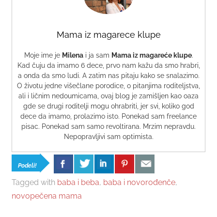
Mama iz magarece klupe
Moje ime je
Milena
i ja sam
Mama iz magareće klupe
.
Kad čuju da imamo 6 dece, prvo nam kažu da smo hrabri,
a onda da smo ludi. A zatim nas pitaju kako se snalazimo.
O životu jedne višečlane porodice, o pitanjima roditeljstva,
ali i ličnim nedoumicama, ovaj blog je zamišljen kao oaza
gde se drugi roditelji mogu ohrabriti, jer svi, koliko god
dece da imamo, prolazimo isto. Ponekad sam freelance
pisac. Ponekad sam samo revoltirana. Mrzim nepravdu.
Nepopravljivi sam optimista.
Podeli!
Tagged with
baba i beba
,
baba i novorođenče
,
novopečena mama