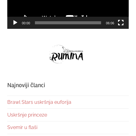
00:00
06:06
Najnoviji članci
Brawl Stars uskršnja euforija
Uskršnje princeze
Svemir u flaši