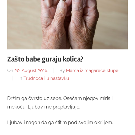
Zašto babe guraju kolica?
On
20. August 2016.
By
Mama iz magarece klupe
In
Trudnoća i u nastavku
Držim ga čvrsto uz sebe. Osećam njegov miris i
mekoću. Ljubav me preplavljuje.
Ljubav i nagon da ga štitim pod svojim okriljem.