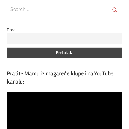
Search
for:
Searc
Email
Pratite Mamu iz magareće klupe i na YouTube
kanalu:
Video
Player