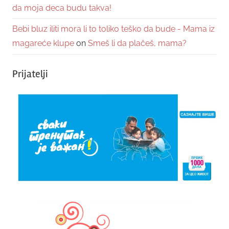
da moja deca budu takva!
Bebi bluz iliti mora li to toliko teško da bude - Mama iz
magareće klupe
on
Smeš li da plačeš, mama?
Prijatelji